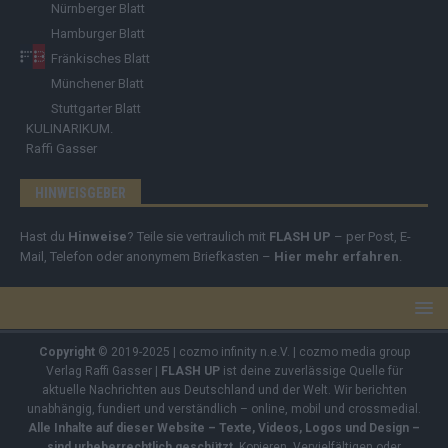
Nürnberger Blatt
Hamburger Blatt
Fränkisches Blatt
Münchener Blatt
Stuttgarter Blatt
KULINARIKUM.
Raffi Gasser
HINWEISGEBER
Hast du
Hinweise
? Teile sie vertraulich mit
FLASH UP
– per Post, E-
Mail, Telefon oder anonymem Briefkasten –
Hier mehr erfahren
.
Copyright
© 2019-2025 | cozmo infinity n.e.V. | cozmo media group
Verlag Raffi Gasser |
FLASH UP
ist deine zuverlässige Quelle für
aktuelle Nachrichten aus Deutschland und der Welt. Wir berichten
unabhängig, fundiert und verständlich – online, mobil und crossmedial.
Alle Inhalte auf dieser Website – Texte, Videos, Logos und Design –
sind urheberrechtlich geschützt
. Kopieren, Vervielfältigen oder