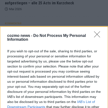
aufgestiegen – alle 25 Acts im Kurzcheck
Mai 2026
KOMMENTAR
JJ hat den Abend gerettet – der Rest des ESC-Halbfinales
war solide, aber kein Feuerwerk
cozmo news -
Do Not Process My Personal
Mai 2026
Information
If you wish to opt-out of the sale, sharing to third parties, or
EXTRA
processing of your personal or sensitive information for
ESC-Halbfinale 2: Das sagen die Wettquoten – vier sicher,
targeted advertising by us, please use the below opt-out
sechs zittern, einer chancenlos!
section to confirm your selection. Please note that after your
Mai 2026
opt-out request is processed you may continue seeing
interest-based ads based on personal information utilized by
us or personal information disclosed to third parties prior to
KOMMENTAR
your opt-out. You may separately opt-out of the further
Wer zahlt, steht im Finale – ist das beim ESC wirklich fair?
disclosure of your personal information by third parties on the
Mai 2026
IAB’s list of downstream participants. This information may
also be disclosed by us to third parties on the
IAB’s List of
Downstream Participants
that may further disclose it to other
EXTRA