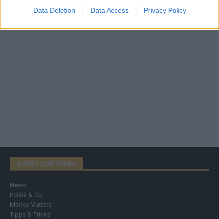
Data Deletion
Data Access
Privacy Policy
DIREKT ZUM THEMA
News
Politik & Co
Money Matters
Tipps & Tricks