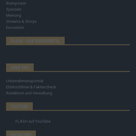
Brainpower
Specials
Meinung
Streams & Storys
Eurovision
FLASH – DAS VIDEOPORTAL
ÜBER UNS
Unternehmensporträt
Ehtikrichtlinie & Faktencheck
Redaktion und Verwaltung
YOUTUBE
FLASH
auf YouTube
FOLGE UNS