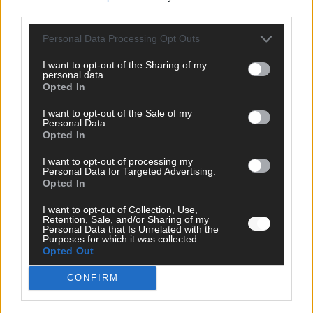
Eurovision Song Contest 2026: Das erste Halbfinale – der
third parties.
Abend in Bildern
Personal Data Processing Opt Outs
Mai 2026
I want to opt-out of the Sharing of my
personal data.
Opted In
AD
I want to opt-out of the Sale of my
Personal Data.
Opted In
WERBE BEI UNS!
I want to opt-out of processing my
Personal Data for Targeted Advertising.
Opted In
I want to opt-out of Collection, Use,
CHECK UNS AUF FACEBOOK
Retention, Sale, and/or Sharing of my
Personal Data that Is Unrelated with the
Purposes for which it was collected.
Opted Out
CONFIRM
AD