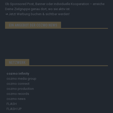
Ob Sponsored Post, Banner oder individuelle Kooperation – erreiche
Deine Zielgruppe genau dort, wo sie aktiv ist.
➔
Jetzt Werbung buchen & sichtbar werden!
EIN ANGEBOT DER COZMO NEWS
NETZWERK
cozmo infinity
cozmo media group
cozmo connect
cozmo production
cozmo records
cozmo news
FLASH
FLASH UP