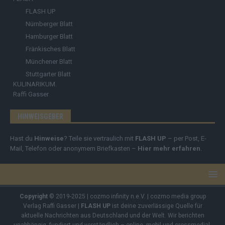
FLASH UP
Nürnberger Blatt
Hamburger Blatt
Fränkisches Blatt
Münchener Blatt
Stuttgarter Blatt
KULINARIKUM.
Raffi Gasser
HINWEISGEBER
Hast du
Hinweise
? Teile sie vertraulich mit
FLASH UP
– per Post, E-
Mail, Telefon oder anonymem Briefkasten –
Hier mehr erfahren
.
Copyright
© 2019-2025 | cozmo infinity n.e.V. | cozmo media group
Verlag Raffi Gasser |
FLASH UP
ist deine zuverlässige Quelle für
aktuelle Nachrichten aus Deutschland und der Welt. Wir berichten
unabhängig, fundiert und verständlich – online, mobil und crossmedial.