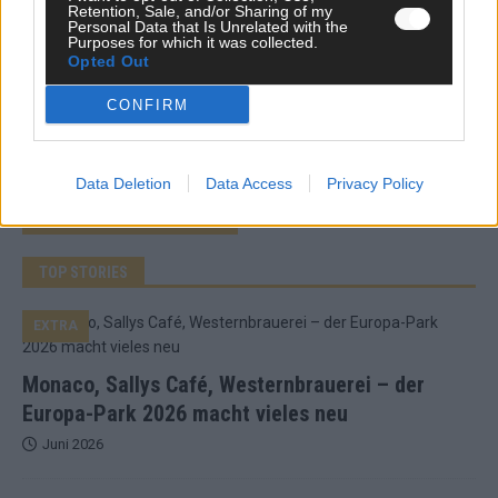
Retention, Sale, and/or Sharing of my
Personal Data that Is Unrelated with the
*
E-Mail
Purposes for which it was collected.
Opted Out
Benachrichtige mich über nachfolgende Kommentare via E-
CONFIRM
Mail.
Benachrichtige mich über neue Beiträge via E-Mail.
Data Deletion
Data Access
Privacy Policy
TOP STORIES
EXTRA
Monaco, Sallys Café, Westernbrauerei – der
Europa-Park 2026 macht vieles neu
Juni 2026