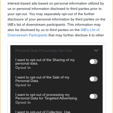
interest-based ads based on personal information utilized by
us or personal information disclosed to third parties prior to
Hinterlasse einen Kommentar
your opt-out. You may separately opt-out of the further
disclosure of your personal information by third parties on the
Wir freuen uns auf deinen Beitrag!
Diskutiere mit und teile deine
IAB’s list of downstream participants. This information may
Perspektive. Mit * gekennzeichnete Angaben sind Pflichtfelder.
also be disclosed by us to third parties on the
IAB’s List of
Bitte nutze deinen Klarnamen (Vor- und Nachname) und eine
Downstream Participants
that may further disclose it to other
gültige E-Mail-Adresse (wird nicht veröffentlicht). Wir prüfen
third parties.
jeden Kommentar kurz. Beiträge, die unsere
Netiquette
respektieren, werden freigeschaltet; Hassrede, Beleidigungen,
Personal Data Processing Opt Outs
Hetze, Spam oder Werbung werden nicht veröffentlicht. Es
I want to opt-out of the Sharing of my
gelten unsere
Datenschutzvereinbarungen
.
personal data.
Opted In
*
Kommentar
I want to opt-out of the Sale of my
Personal Data.
Opted In
I want to opt-out of processing my
Personal Data for Targeted Advertising.
Opted In
*
Vor- und Nachname
I want to opt-out of Collection, Use,