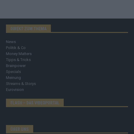
DIREKT ZUM THEMA
News
Politik & Co
Money Matters
Tipps & Tricks
Brainpower
Specials
Meinung
Streams & Storys
Eurovision
FLASH – DAS VIDEOPORTAL
ÜBER UNS