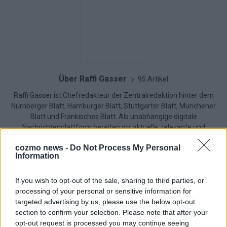
Über Raffi Gasser
95 Artikel
Raffi Gasser ist Chefredakteur der Zentralredaktion hinter dem
Nürnberger Blatt, Hamburger Blatt, Stuttgarter Blatt, Münchener
Blatt und Fränkisches Blatt. Als unabhängige digitale
Nachrichtenplattform bereiten wir aktuelle, relevante und
hintergründige Themen für unsere vielfältige Leserschaft auf.
cozmo news -
Do Not Process My Personal
Unsere Redaktion verbindet journalistische Qualität mit
Information
innovativen Erzählformen – klar, ehrlich und nah am Puls der
Zeit.
If you wish to opt-out of the sale, sharing to third parties, or
processing of your personal or sensitive information for
targeted advertising by us, please use the below opt-out
section to confirm your selection. Please note that after your
opt-out request is processed you may continue seeing
KOMMENTARE