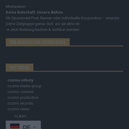
Mediadaten
Deine Botschaft. Unsere Bühne.
Ob Sponsored Post, Banner oder individuelle Kooperation – erreiche
Deine Zielgruppe genau dort, wo sie aktiv ist.
➔
Jetzt Werbung buchen & sichtbar werden!
EIN ANGEBOT DER COZMO NEWS
NETZWERK
cozmo infinity
cozmo media group
cozmo connect
cozmo production
cozmo records
cozmo news
FLASH
FLASH UP
DE