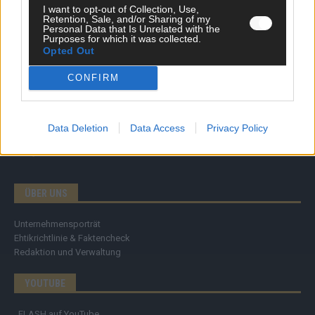
Specials
I want to opt-out of Collection, Use,
Meinung
Retention, Sale, and/or Sharing of my
Personal Data that Is Unrelated with the
Streams & Storys
Purposes for which it was collected.
Eurovision
Opted Out
FLASH – DAS VIDEOPORTAL
CONFIRM
Data Deletion
Data Access
Privacy Policy
ÜBER UNS
Unternehmensporträt
Ehtikrichtlinie & Faktencheck
Redaktion und Verwaltung
YOUTUBE
FLASH
auf YouTube