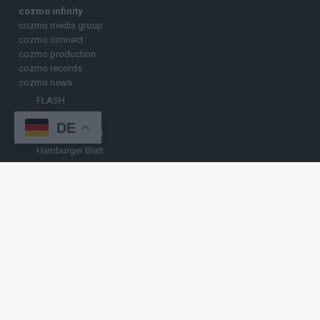
cozmo infinity
cozmo media group
cozmo connect
cozmo production
cozmo records
cozmo news
FLASH
FLASH UP
DE
Nürnberger Blatt
Hamburger Blatt
Fränkisches Blatt
Münchener Blatt
Stuttgarter Blatt
KULINARIKUM.
Raffi Gasser
HINWEISGEBER
Hast du
Hinweise
? Teile sie vertraulich mit
FLASH UP
– per Post, E-
Mail, Telefon oder anonymem Briefkasten –
Hier mehr erfahren
.