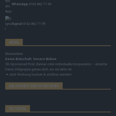
WhatsApp:
0162 862 71 99
Signal:
0162 862 71 99
MEDIA
Mediadaten
Deine Botschaft. Unsere Bühne.
Ob Sponsored Post, Banner oder individuelle Kooperation – erreiche
Deine Zielgruppe genau dort, wo sie aktiv ist.
➔
Jetzt Werbung buchen & sichtbar werden!
EIN ANGEBOT DER COZMO NEWS
NETZWERK