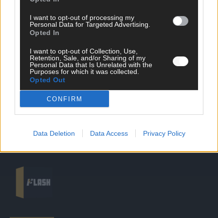
I want to opt-out of processing my
DIREKT ZUM THEMA
Personal Data for Targeted Advertising.
Opted In
News
I want to opt-out of Collection, Use,
Politik & Co
Retention, Sale, and/or Sharing of my
Money Matters
Personal Data that Is Unrelated with the
Purposes for which it was collected.
Tipps & Tricks
Opted Out
Brainpower
Specials
CONFIRM
Meinung
Streams & Storys
Eurovision
Data Deletion
Data Access
Privacy Policy
FLASH – DAS VIDEOPORTAL