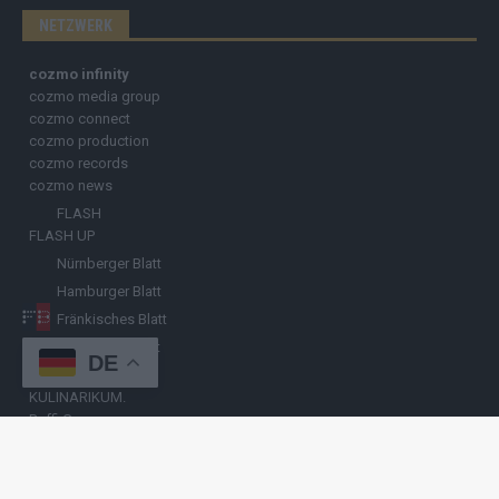
NETZWERK
cozmo infinity
cozmo media group
cozmo connect
cozmo production
cozmo records
cozmo news
FLASH
FLASH UP
Nürnberger Blatt
Hamburger Blatt
Fränkisches Blatt
Münchener Blatt
DE
Stuttgarter Blatt
KULINARIKUM.
Raffi Gasser
HINWEISGEBER