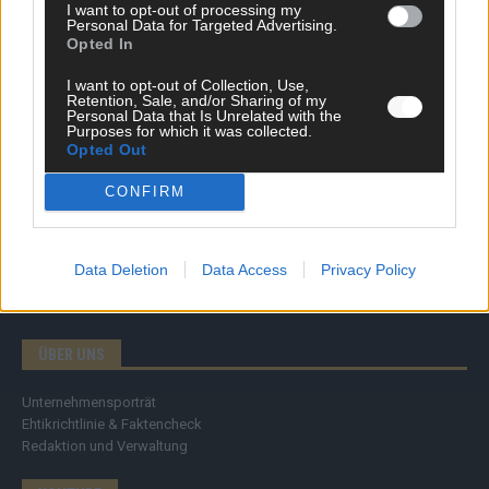
I want to opt-out of processing my
Tipps & Tricks
Personal Data for Targeted Advertising.
Brainpower
Opted In
Specials
Meinung
I want to opt-out of Collection, Use,
Retention, Sale, and/or Sharing of my
Streams & Storys
Personal Data that Is Unrelated with the
Eurovision
Purposes for which it was collected.
Opted Out
FLASH – DAS VIDEOPORTAL
CONFIRM
Data Deletion
Data Access
Privacy Policy
ÜBER UNS
Unternehmensporträt
Ehtikrichtlinie & Faktencheck
Redaktion und Verwaltung