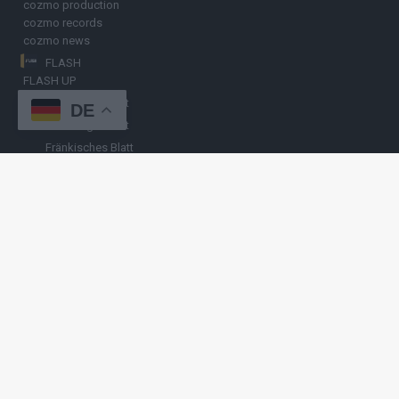
cozmo production
cozmo records
cozmo news
FLASH
FLASH UP
Nürnberger Blatt
DE
Hamburger Blatt
Fränkisches Blatt
Münchener Blatt
Stuttgarter Blatt
KULINARIKUM.
Raffi Gasser
HINWEISGEBER
Hast du
Hinweise
? Teile sie vertraulich mit
FLASH UP
– per Post, E-
Mail, Telefon oder anonymem Briefkasten –
Hier mehr erfahren
.