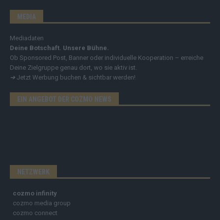
MEDIA
Mediadaten
Deine Botschaft. Unsere Bühne.
Ob Sponsored Post, Banner oder individuelle Kooperation – erreiche
Deine Zielgruppe genau dort, wo sie aktiv ist.
➔
Jetzt Werbung buchen & sichtbar werden!
EIN ANGEBOT DER COZMO NEWS
NETZWERK
cozmo infinity
cozmo media group
cozmo connect