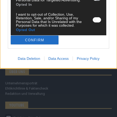
Personal Data for Targeted Advertising.
Specials
Opted In
Meinung
Streams & Storys
I want to opt-out of Collection, Use,
Eurovision
Retention, Sale, and/or Sharing of my
Personal Data that Is Unrelated with the
Purposes for which it was collected.
FLASH – DAS VIDEOPORTAL
Opted Out
CONFIRM
Data Deletion
Data Access
Privacy Policy
ÜBER UNS
Unternehmensporträt
Ehtikrichtlinie & Faktencheck
Redaktion und Verwaltung
YOUTUBE