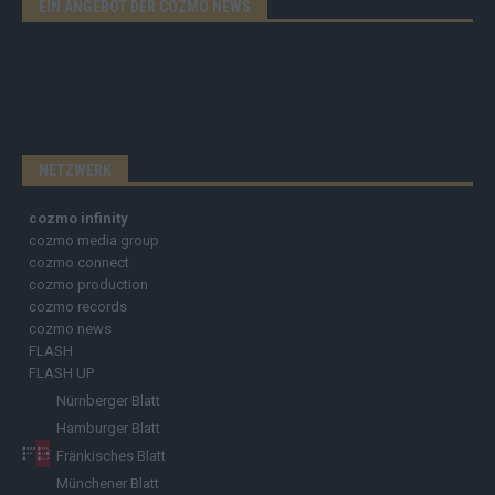
EIN ANGEBOT DER COZMO NEWS
NETZWERK
cozmo infinity
cozmo media group
cozmo connect
cozmo production
cozmo records
cozmo news
FLASH
FLASH UP
Nürnberger Blatt
Hamburger Blatt
Fränkisches Blatt
Münchener Blatt