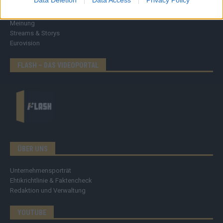
Brainpower
Specials
Meinung
Streams & Storys
Eurovision
FLASH – DAS VIDEOPORTAL
ÜBER UNS
Unternehmensporträt
Ehtikrichtlinie & Faktencheck
Redaktion und Verwaltung
YOUTUBE