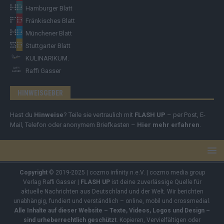
Hamburger Blatt
Fränkisches Blatt
Münchener Blatt
Stuttgarter Blatt
KULINARIKUM.
Raffi Gasser
HINWEISGEBER
Hast du
Hinweise
? Teile sie vertraulich mit
FLASH UP
– per Post, E-
Mail, Telefon oder anonymem Briefkasten –
Hier mehr erfahren
.
Copyright
© 2019-2025 | cozmo infinity n.e.V. | cozmo media group
Verlag Raffi Gasser |
FLASH UP
ist deine zuverlässige Quelle für
aktuelle Nachrichten aus Deutschland und der Welt. Wir berichten
unabhängig, fundiert und verständlich – online, mobil und crossmedial.
Alle Inhalte auf dieser Website – Texte, Videos, Logos und Design –
sind urheberrechtlich geschützt
. Kopieren, Vervielfältigen oder