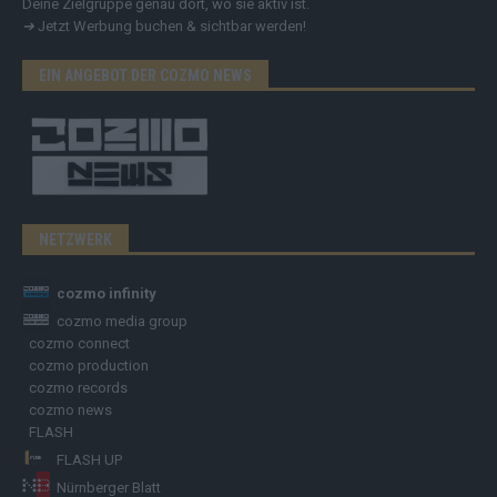
Deine Zielgruppe genau dort, wo sie aktiv ist.
➔
Jetzt Werbung buchen & sichtbar werden!
EIN ANGEBOT DER COZMO NEWS
NETZWERK
cozmo infinity
cozmo media group
cozmo connect
cozmo production
cozmo records
cozmo news
FLASH
FLASH UP
Nürnberger Blatt