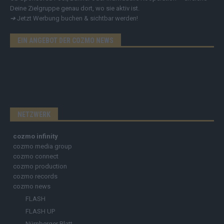
Deine Zielgruppe genau dort, wo sie aktiv ist.
➔
Jetzt Werbung buchen & sichtbar werden!
EIN ANGEBOT DER COZMO NEWS
NETZWERK
cozmo infinity
cozmo media group
cozmo connect
cozmo production
cozmo records
cozmo news
FLASH
FLASH UP
Nürnberger Blatt