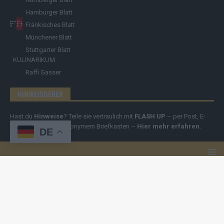
Hamburger Blatt
Fränkisches Blatt
Münchener Blatt
Stuttgarter Blatt
KULINARIKUM.
Raffi Gasser
HINWEISGEBER
Hast du
Hinweise
? Teile sie vertraulich mit
FLASH UP
– per Post, E-
Mail, Telefon oder anonymem Briefkasten –
Hier mehr erfahren
.
DE
Copyright
© 2019-2025 | cozmo infinity n.e.V. | cozmo media group
Verlag Raffi Gasser |
FLASH UP
ist deine zuverlässige Quelle für
aktuelle Nachrichten aus Deutschland und der Welt. Wir berichten
unabhängig, fundiert und verständlich – online, mobil und crossmedial.
Alle Inhalte auf dieser Website – Texte, Videos, Logos und Design –
sind urheberrechtlich geschützt
. Kopieren, Vervielfältigen oder