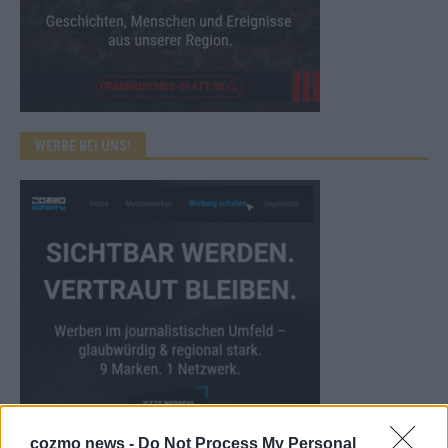
WERBE BEI UNS!
cozmo news -
Do Not Process My Personal