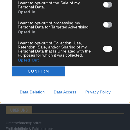
I want to opt-out of the Sale of my
Personal Data.
Opted In
DIREKT ZUM THEMA
I want to opt-out of processing my
News
Personal Data for Targeted Advertising.
Politik & Co
Opted In
Money Matters
I want to opt-out of Collection, Use,
Tipps & Tricks
Retention, Sale, and/or Sharing of my
Brainpower
Personal Data that Is Unrelated with the
Specials
Purposes for which it was collected.
Opted Out
Meinung
Streams & Storys
CONFIRM
Eurovision
FLASH – DAS VIDEOPORTAL
Data Deletion
Data Access
Privacy Policy
ÜBER UNS
Unternehmensporträt
Ehtikrichtlinie & Faktencheck