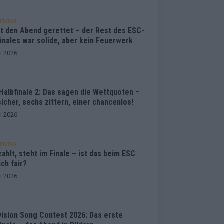
ENTAR
at den Abend gerettet – der Rest des ESC-
inales war solide, aber kein Feuerwerk
i 2026
Halbfinale 2: Das sagen die Wettquoten –
sicher, sechs zittern, einer chancenlos!
i 2026
ENTAR
ahlt, steht im Finale – ist das beim ESC
ich fair?
i 2026
vision Song Contest 2026: Das erste