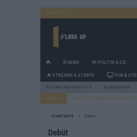
AUGUST 2026
H
NEWS
POLITIK & CO.
O
STREAMS & STORYS
FUN & ST
M
E
COZMO MEDIA GROUP
MEDIADATEN
FEED
[ Mai 2026 ]
DARA gewinnt den ESC – B
fast leer aus
EUROVISION
STARTSEITE
Debüt
[ Mai 2026 ]
JJ, Lordi, Verka Serduchk
[ Mai 2026 ]
ESC-Finale heute Abend –
Debüt