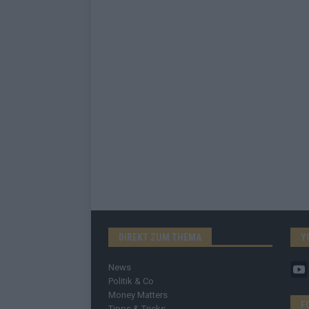
DIREKT ZUM THEMA
Y
News
Politik & Co
Money Matters
F
Tipps & Tricks