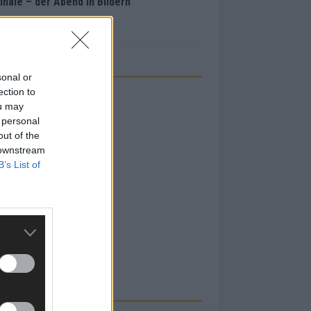
inale – der Abend in Bildern
i 2026
sonal or
ection to
ou may
 personal
out of the
 downstream
B’s List of
RBE BEI UNS!