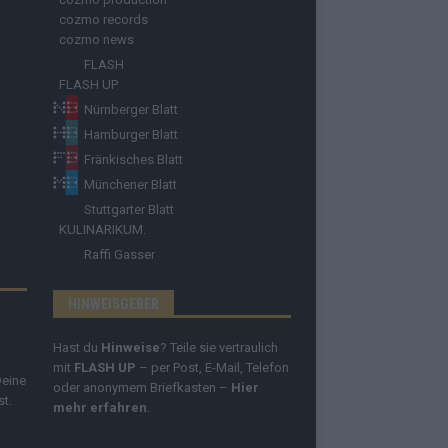
cozmo records
cozmo news
FLASH
FLASH UP
Nürnberger Blatt
Hamburger Blatt
Fränkisches Blatt
Münchener Blatt
Stuttgarter Blatt
KULINARIKUM.
Raffi Gasser
HINWEISGEBER
Hast du
Hinweise
? Teile sie vertraulich
mit
FLASH UP
– per Post, E-Mail, Telefon
Deine
oder anonymem Briefkasten –
Hier
st.
mehr erfahren
.