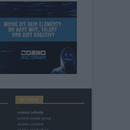
NETZWERK
cozmo infinity
cozmo media group
cozmo connect
cozmo production