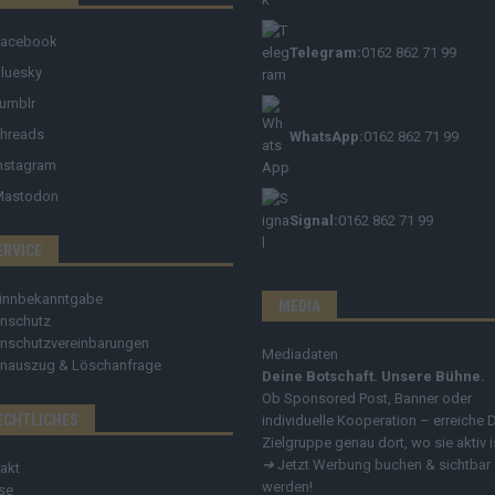
Facebook
Telegram:
0162 862 71 99
luesky
umblr
hreads
WhatsApp:
0162 862 71 99
nstagram
Mastodon
Signal:
0162 862 71 99
ERVICE
innbekanntgabe
MEDIA
nschutz
nschutzvereinbarungen
Mediadaten
nauszug & Löschanfrage
Deine Botschaft. Unsere Bühne.
Ob Sponsored Post, Banner oder
ECHTLICHES
individuelle Kooperation – erreiche 
Zielgruppe genau dort, wo sie aktiv i
➔
Jetzt Werbung buchen & sichtbar
akt
werden!
se