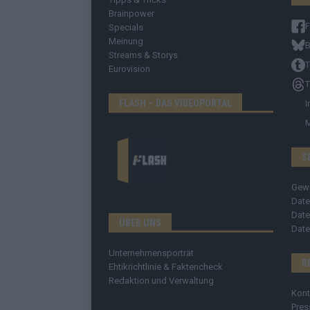
Brainpower
Specials
Meinung
B
Streams & Storys
T
Eurovision
T
FLASH – DAS VIDEOPORTAL
I
S
Gew
Date
Date
ÜBER UNS
Date
Unternehmensporträt
R
Ehtikrichtlinie & Faktencheck
Redaktion und Verwaltung
Kont
Pres