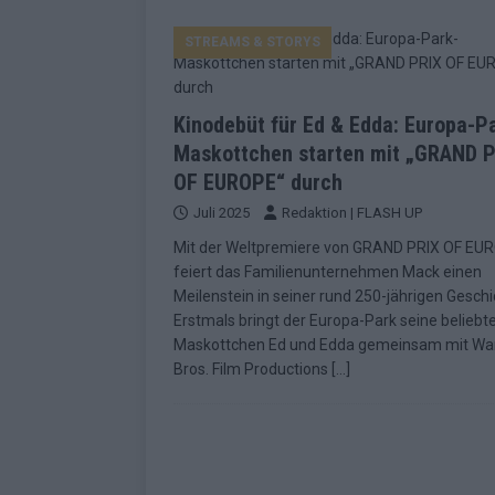
EUROVISION
STREAMS & STORYS
[ Mai 2026 ]
ESC-Finale morgen: Finnl
KOMMENTAR
Kinodebüt für Ed & Edda: Europa-P
[ Mai 2026 ]
„Douze Points“ – wie ei
Maskottchen starten mit „GRAND 
EUROVISION
OF EUROPE“ durch
[ Mai 2026 ]
Das ESC-Finale ist kompl
Juli 2025
Redaktion | FLASH UP
[ Mai 2026 ]
JJ hat den Abend gerette
Mit der Weltpremiere von GRAND PRIX OF EU
feiert das Familienunternehmen Mack einen
KOMMENTAR
Meilenstein in seiner rund 250-jährigen Geschi
[ Mai 2026 ]
ESC-Halbfinale 2: Das sa
Erstmals bringt der Europa-Park seine beliebt
Maskottchen Ed und Edda gemeinsam mit Wa
EXTRA
Bros. Film Productions
[…]
[ Juni 2026 ]
Monaco, Sallys Café, W
[ Mai 2026 ]
DARA gewinnt verdient,
KOMMENTAR