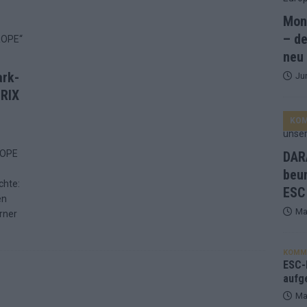
Mona
and Favorit, Australien aufgestiegen – alle 25 Acts im Kurzcheck
– de
neu
ark-
Ju
ne Zahl zur Ikone wurde: 70 Jahre ESC-Wertungsgeschichte!
PRIX
KO
ett – 26 Länder wollen den Sieg in Wien
EUROVISION
t – der Rest des ESC-Halbfinales war solide, aber kein Feuerwerk
ROPE
DARA
beu
chte:
ESC
gen die Wettquoten – vier sicher, sechs zittern, einer chancenlos!
en
Ma
rner
esternbrauerei – der Europa-Park 2026 macht vieles neu
EXTRA
KOMM
 Israel beunruhigend – unser Kommentar zum ESC 2026
ESC-F
aufg
Ma