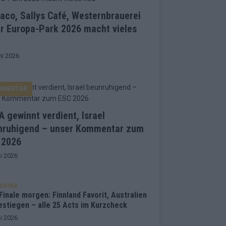
co, Sallys Café, Westernbrauerei
r Europa-Park 2026 macht vieles
ni 2026
MMENTAR
 gewinnt verdient, Israel
nruhigend – unser Kommentar zum
 2026
i 2026
ENTAR
inale morgen: Finnland Favorit, Australien
estiegen – alle 25 Acts im Kurzcheck
i 2026