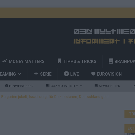
MONEY MATTERS
TIPPS & TRICKS
BRAINPO
REAMING
SERIE
LIVE
EUROVISION
HINWEISGEBER
COZMO INFINITY
NEWSLETTER
P
ulgarien jubelt, Israel sorgt für Diskussionen, Deutschland geht
TO
a und Billy Joel – das ESC-Finale wird eine Party
EUROVISION
 Startreihenfolge steht, Deutschland singt als Zweites!
EXT