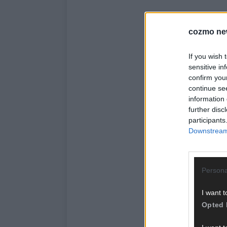
cozmo ne
If you wish 
sensitive in
confirm you
continue se
information 
further disc
participants
Downstream 
Persona
I want t
Opted 