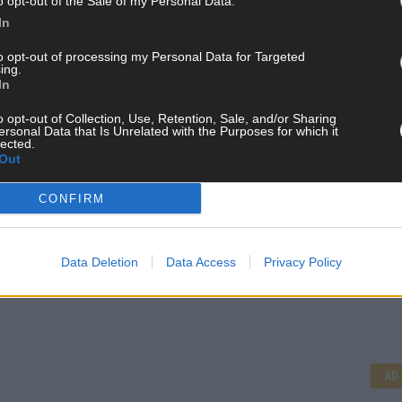
o opt-out of the Sale of my Personal Data.
In
to opt-out of processing my Personal Data for Targeted
ing.
In
o opt-out of Collection, Use, Retention, Sale, and/or Sharing
ersonal Data that Is Unrelated with the Purposes for which it
lected.
Out
CONFIRM
Data Deletion
Data Access
Privacy Policy
CH
AD