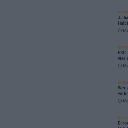
KOMM
JJ h
Halbf
Ma
EXTRA
ESC-
vier 
Ma
KOMM
Wer z
wirkl
Ma
EXTRA
Euro