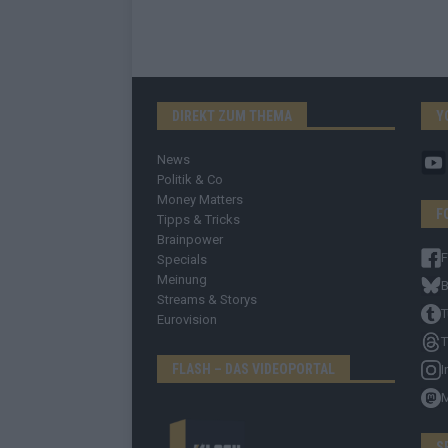
DIREKT ZUM THEMA
Y
News
Politik & Co
Money Matters
F
Tipps & Tricks
Brainpower
Specials
Meinung
B
Streams & Storys
T
Eurovision
T
FLASH – DAS VIDEOPORTAL
I
S