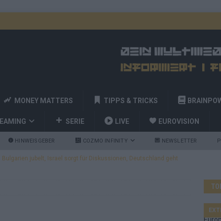
MONEY MATTERS
TIPPS & TRICKS
BRAINPO
REAMING
SERIE
LIVE
EUROVISION
HINWEISGEBER
COZMO INFINITY
NEWSLETTER
P
ulgarien jubelt, Israel sorgt für Diskussionen, Deutschland geht
TO
a und Billy Joel – das ESC-Finale wird eine Party
EUROVISION
 Startreihenfolge steht, Deutschland singt als Zweites!
EXT