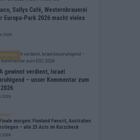
co, Sallys Café, Westernbrauerei
r Europa-Park 2026 macht vieles
ni 2026
MMENTAR
 gewinnt verdient, Israel
nruhigend – unser Kommentar zum
 2026
i 2026
ENTAR
inale morgen: Finnland Favorit, Australien
estiegen – alle 25 Acts im Kurzcheck
i 2026