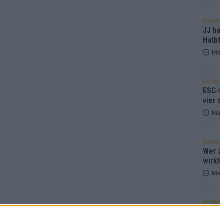
KOMM
JJ h
Halbf
Ma
EXTRA
ESC-
vier 
Ma
KOMM
Wer z
wirkl
Ma
EXTRA
Euro