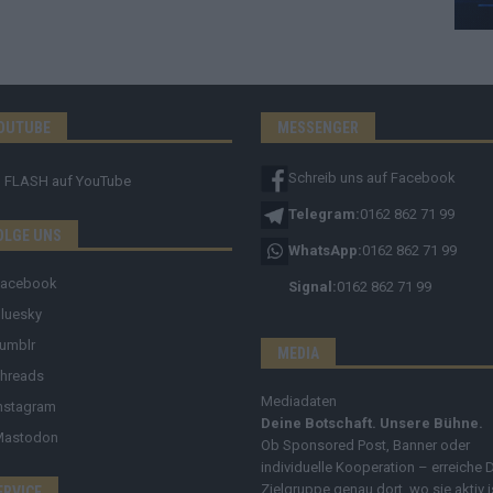
OUTUBE
MESSENGER
Schreib uns auf Facebook
FLASH
auf YouTube
Telegram:
0162 862 71 99
OLGE UNS
WhatsApp:
0162 862 71 99
Facebook
Signal:
0162 862 71 99
luesky
umblr
MEDIA
hreads
Mediadaten
nstagram
Deine Botschaft. Unsere Bühne.
Mastodon
Ob Sponsored Post, Banner oder
individuelle Kooperation – erreiche 
Zielgruppe genau dort, wo sie aktiv i
ERVICE