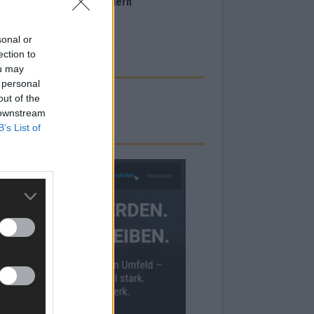
inale – der Abend in Bildern
i 2026
sonal or
ection to
ou may
 personal
out of the
 downstream
B’s List of
RBE BEI UNS!