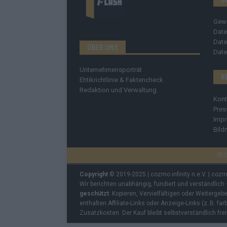
Gew
Date
Date
ÜBER UNS
Date
Unternehmensporträt
R
Ehtikrichtlinie & Faktencheck
Redaktion und Verwaltung
Kont
Pres
Imp
Bild
C
Copyright
© 2019-2025 | cozmo infinity n.e.V. | coz
Wir berichten unabhängig, fundiert und verständlich
geschützt
. Kopieren, Vervielfältigen oder Weiterge
enthalten Affiliate-Links oder Anzeige-Links (z. B. fa
Zusatzkosten. Der Kauf bleibt selbstverständlich frei