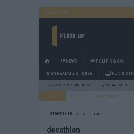
AUGUST 2026
H
NEWS
POLITIK & CO.
O
STREAMS & STORYS
FUN & ST
M
E
COZMO MEDIA GROUP
MEDIADATEN
FEED
[ Mai 2026 ]
DARA gewinnt den ESC – B
fast leer aus
EUROVISION
STARTSEITE
decathlon
[ Mai 2026 ]
JJ, Lordi, Verka Serduchk
[ Mai 2026 ]
ESC-Finale heute Abend –
decathlon