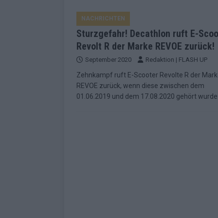
EUROVISION
NACHRICHTEN
[ Mai 2026 ]
ESC-Finale morgen: Finnl
Sturzgefahr! Decathlon ruft E-Scoo
KOMMENTAR
Revolt R der Marke REVOE zurück!
[ Mai 2026 ]
„Douze Points“ – wie ei
September 2020
Redaktion | FLASH UP
EUROVISION
Zehnkampf ruft E-Scooter Revolte R der Mar
REVOE zurück, wenn diese zwischen dem
[ Mai 2026 ]
Das ESC-Finale ist kompl
01.06.2019 und dem 17.08.2020 gehört wurde
[ Mai 2026 ]
JJ hat den Abend gerette
KOMMENTAR
[ Mai 2026 ]
ESC-Halbfinale 2: Das sa
EXTRA
[ Juni 2026 ]
Monaco, Sallys Café, W
[ Mai 2026 ]
DARA gewinnt verdient,
KOMMENTAR