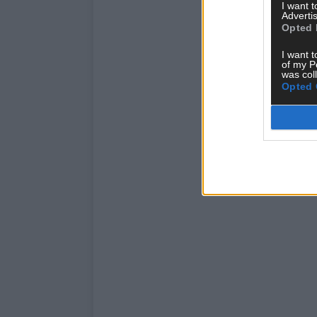
I want 
Advertis
Opted 
I want t
of my P
was col
Opted 