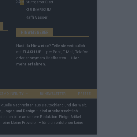
Stuttgarter Blatt
KULINARIKUM.
Raffi Gasser
HINWEISGEBER
Hast du
Hinweise
? Teile sie vertraulich
mit
FLASH UP
– per Post, E-Mail, Telefon
oder anonymem Briefkasten –
Hier
mehr erfahren
.
OZMO INFINITY
NEWSLETTER
PRESSE
 aktuelle Nachrichten aus Deutschland und der Welt.
os, Logos und Design – sind urheberrechtlich
e dich bitte an unsere Redaktion. Einige Artikel
ir eine kleine Provision – für dich entstehen keine