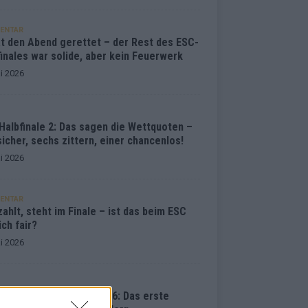
ENTAR
at den Abend gerettet – der Rest des ESC-
inales war solide, aber kein Feuerwerk
i 2026
Halbfinale 2: Das sagen die Wettquoten –
sicher, sechs zittern, einer chancenlos!
i 2026
ENTAR
ahlt, steht im Finale – ist das beim ESC
ich fair?
i 2026
vision Song Contest 2026: Das erste