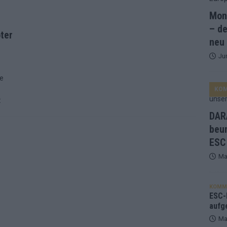
Mona
and Favorit, Australien aufgestiegen – alle 25 Acts im Kurzcheck
– de
ter
neu
Ju
ne Zahl zur Ikone wurde: 70 Jahre ESC-Wertungsgeschichte!
ke
KO
ett – 26 Länder wollen den Sieg in Wien
EUROVISION
:
t – der Rest des ESC-Halbfinales war solide, aber kein Feuerwerk
DARA
beu
ESC
gen die Wettquoten – vier sicher, sechs zittern, einer chancenlos!
Ma
esternbrauerei – der Europa-Park 2026 macht vieles neu
EXTRA
KOMM
 Israel beunruhigend – unser Kommentar zum ESC 2026
ESC-F
aufg
Ma