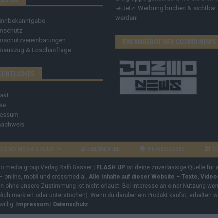
➔
Jetzt Werbung buchen & sichtbar
werden!
innbekanntgabe
nschutz
nschutzvereinbarungen
EIN ANGEBOT DER COZMO NEWS
nauszug & Löschanfrage
ECHTLICHES
akt
se
ressum
nachweis
OZMO MEDIA GROUP
MEDIADATEN
HINWEISGEBER
C
mo media group Verlag Raffi Gasser |
FLASH UP
ist deine zuverlässige Quelle für
 – online, mobil und crossmedial.
Alle Inhalte auf dieser Website – Texte, Vide
ben ohne unsere Zustimmung ist nicht erlaubt. Bei Interesse an einer Nutzung wend
rblich markiert oder unterstrichen). Wenn du darüber ein Produkt kaufst, erhalten w
willig.
Impressum
|
Datenschutz