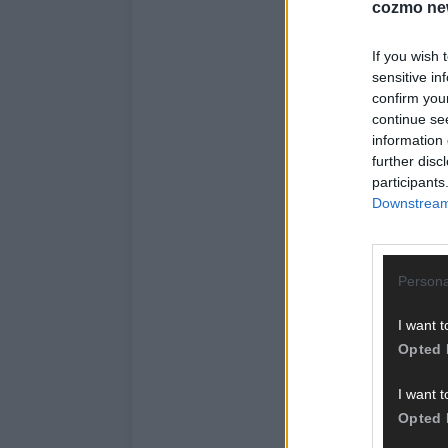
cozmo ne
If you wish 
sensitive in
confirm you
continue se
information 
further disc
participants
Downstream 
Persona
I want t
Opted 
I want t
Opted 