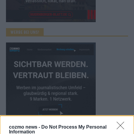
WERBE BEI UNS!
cozmo news -
Do Not Process My Personal
CHECK UNS AUF FACEBOOK
Information