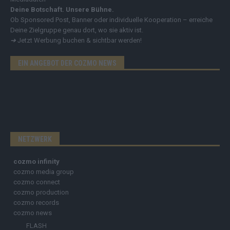
Deine Botschaft. Unsere Bühne.
Ob Sponsored Post, Banner oder individuelle Kooperation – erreiche
Deine Zielgruppe genau dort, wo sie aktiv ist.
➔
Jetzt Werbung buchen & sichtbar werden!
EIN ANGEBOT DER COZMO NEWS
NETZWERK
cozmo infinity
cozmo media group
cozmo connect
cozmo production
cozmo records
cozmo news
FLASH