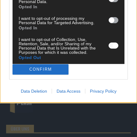
Personal Data.
DIREKT ZUM THEMA
Opted In
News
I want to opt-out of processing my
Politik & Co
Personal Data for Targeted Advertising.
Money Matters
Opted In
Tipps & Tricks
I want to opt-out of Collection, Use,
Brainpower
Retention, Sale, and/or Sharing of my
Specials
Personal Data that Is Unrelated with the
Meinung
Purposes for which it was collected.
Opted Out
Streams & Storys
Eurovision
CONFIRM
FLASH – DAS VIDEOPORTAL
Data Deletion
Data Access
Privacy Policy
ÜBER UNS