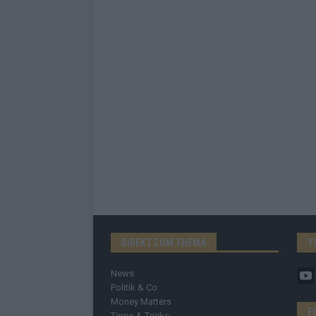
DIREKT ZUM THEMA
Y
News
Politik & Co
Money Matters
F
Tipps & Tricks