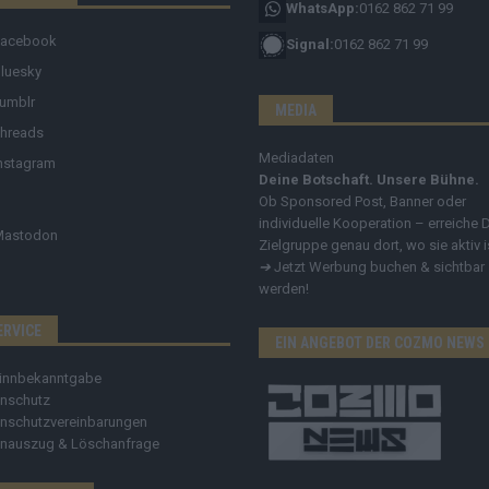
WhatsApp:
0162 862 71 99
Facebook
Signal:
0162 862 71 99
luesky
umblr
MEDIA
hreads
Mediadaten
nstagram
Deine Botschaft. Unsere Bühne.
Ob Sponsored Post, Banner oder
individuelle Kooperation – erreiche 
Mastodon
Zielgruppe genau dort, wo sie aktiv i
➔
Jetzt Werbung buchen & sichtbar
werden!
ERVICE
EIN ANGEBOT DER COZMO NEWS
innbekanntgabe
nschutz
nschutzvereinbarungen
nauszug & Löschanfrage