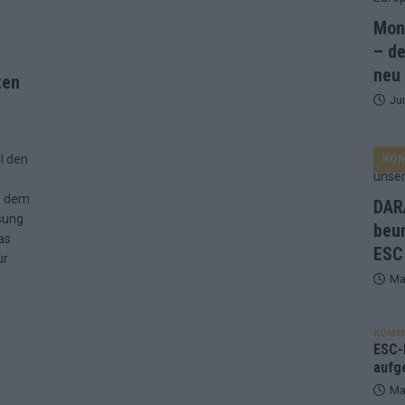
Mona
and Favorit, Australien aufgestiegen – alle 25 Acts im Kurzcheck
– de
neu
ten
Ju
ne Zahl zur Ikone wurde: 70 Jahre ESC-Wertungsgeschichte!
l den
KO
ett – 26 Länder wollen den Sieg in Wien
EUROVISION
t – der Rest des ESC-Halbfinales war solide, aber kein Feuerwerk
e dem
DARA
nsung
beu
as
ESC
gen die Wettquoten – vier sicher, sechs zittern, einer chancenlos!
ür
Ma
esternbrauerei – der Europa-Park 2026 macht vieles neu
EXTRA
KOMM
 Israel beunruhigend – unser Kommentar zum ESC 2026
ESC-F
aufg
Ma