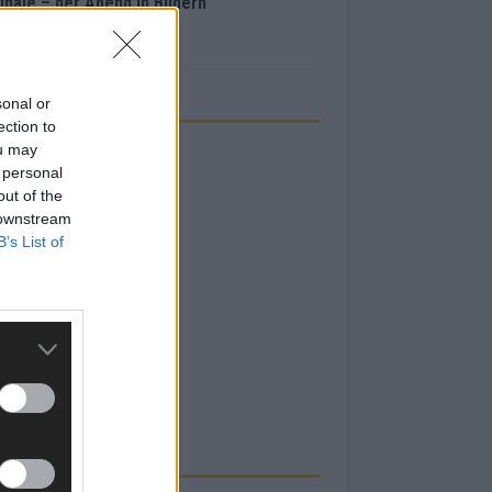
inale – der Abend in Bildern
i 2026
sonal or
ection to
ou may
 personal
out of the
 downstream
B’s List of
RBE BEI UNS!