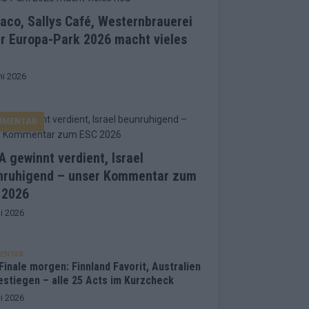
co, Sallys Café, Westernbrauerei
r Europa-Park 2026 macht vieles
ni 2026
MMENTAR
 gewinnt verdient, Israel
nruhigend – unser Kommentar zum
 2026
i 2026
ENTAR
inale morgen: Finnland Favorit, Australien
estiegen – alle 25 Acts im Kurzcheck
i 2026