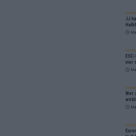
KOMM
JJ h
Halbf
Ma
EXTRA
ESC-
vier 
Ma
KOMM
Wer z
wirkl
Ma
EXTRA
Euro