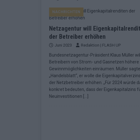
EUROVISION
NACHRICHTEN
[ Mai 2026 ]
ESC-Finale morgen: Finnl
KOMMENTAR
Netzagentur will Eigenkapitalrendi
[ Mai 2026 ]
„Douze Points“ – wie ei
der Betreiber erhöhen
Juni 2023
Redaktion | FLASH UP
EUROVISION
Bundesnetzagentur-Präsident Klaus Müller wil
[ Mai 2026 ]
Das ESC-Finale ist kompl
Betreibern von Strom- und Gasnetzen höhere
[ Mai 2026 ]
JJ hat den Abend gerette
Gewinnmöglichkeiten einräumen. Müller sagt
„Handelsblatt“, er wolle die Eigenkapitalverzi
KOMMENTAR
der Netzbetreiber erhöhen. „Für 2024 würde d
[ Mai 2026 ]
ESC-Halbfinale 2: Das sa
konkret bedeuten, dass der Eigenkapitalzins f
Neuinvestitionen
[…]
EXTRA
[ Juni 2026 ]
Monaco, Sallys Café, W
[ Mai 2026 ]
DARA gewinnt verdient,
KOMMENTAR