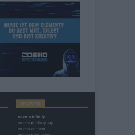
NETZWERK
cozmo infinity
cozmo media group
cozmo connect
cozmo production