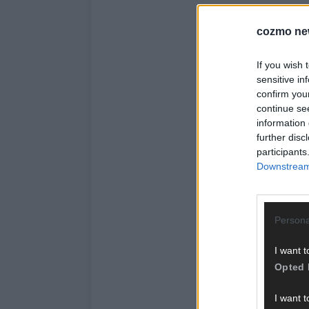
cozmo ne
If you wish 
sensitive in
confirm you
continue se
information 
further disc
participants
Downstream 
Persona
I want t
Opted 
I want t