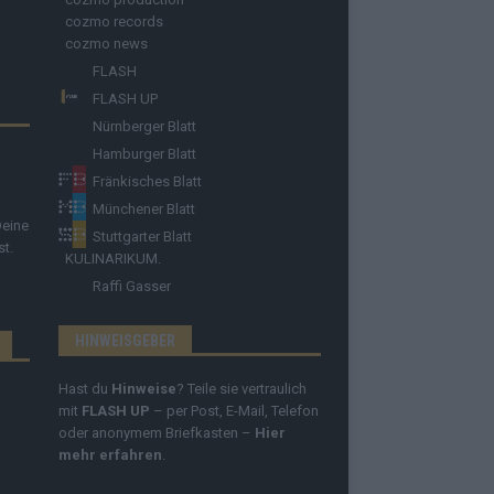
cozmo records
cozmo news
FLASH
FLASH UP
Nürnberger Blatt
Hamburger Blatt
Fränkisches Blatt
Münchener Blatt
Deine
Stuttgarter Blatt
st.
KULINARIKUM.
Raffi Gasser
HINWEISGEBER
Hast du
Hinweise
? Teile sie vertraulich
mit
FLASH UP
– per Post, E-Mail, Telefon
oder anonymem Briefkasten –
Hier
mehr erfahren
.