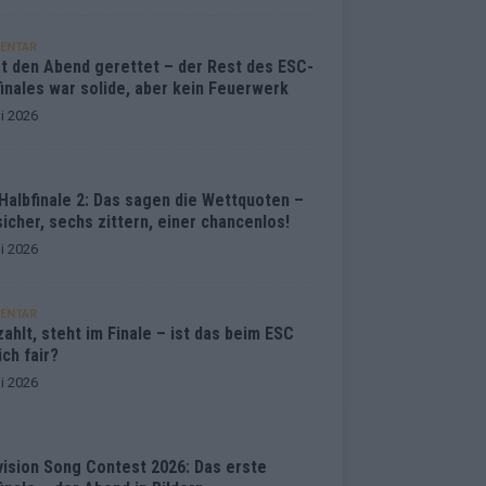
ENTAR
at den Abend gerettet – der Rest des ESC-
inales war solide, aber kein Feuerwerk
i 2026
Halbfinale 2: Das sagen die Wettquoten –
sicher, sechs zittern, einer chancenlos!
i 2026
ENTAR
ahlt, steht im Finale – ist das beim ESC
ich fair?
i 2026
vision Song Contest 2026: Das erste