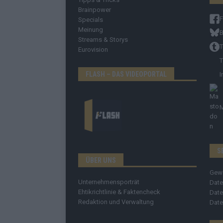
Brainpower
Specials
Meinung
B
Streams & Storys
T
Eurovision
T
FLASH – DAS VIDEOPORTAL
I
S
ÜBER UNS
Gew
Unternehmensporträt
Date
Ehtikrichtlinie & Faktencheck
Date
Redaktion und Verwaltung
Date