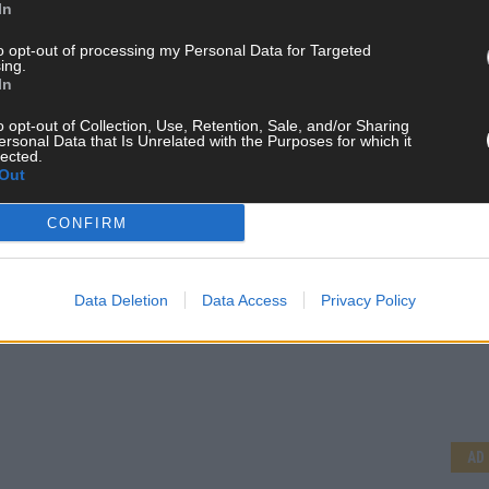
In
to opt-out of processing my Personal Data for Targeted
ing.
In
o opt-out of Collection, Use, Retention, Sale, and/or Sharing
ersonal Data that Is Unrelated with the Purposes for which it
lected.
Out
CONFIRM
Data Deletion
Data Access
Privacy Policy
CH
AD