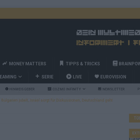
MONEY MATTERS
TIPPS & TRICKS
BRAINPO
REAMING
SERIE
LIVE
EUROVISION
HINWEISGEBER
COZMO INFINITY
NEWSLETTER
P
ulgarien jubelt, Israel sorgt für Diskussionen, Deutschland geht
TO
a und Billy Joel – das ESC-Finale wird eine Party
EUROVISION
 Startreihenfolge steht, Deutschland singt als Zweites!
EXT