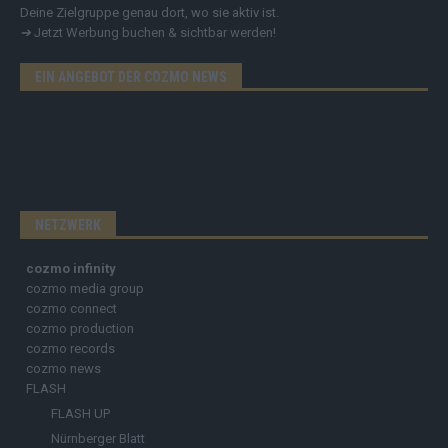
Deine Zielgruppe genau dort, wo sie aktiv ist.
➔
Jetzt Werbung buchen & sichtbar werden!
EIN ANGEBOT DER COZMO NEWS
NETZWERK
cozmo infinity
cozmo media group
cozmo connect
cozmo production
cozmo records
cozmo news
FLASH
FLASH UP
Nürnberger Blatt