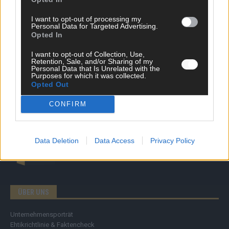
News
Politik & Co
I want to opt-out of processing my
Money Matters
Personal Data for Targeted Advertising.
Tipps & Tricks
Opted In
Brainpower
Specials
I want to opt-out of Collection, Use,
Retention, Sale, and/or Sharing of my
Meinung
Personal Data that Is Unrelated with the
Streams & Storys
Purposes for which it was collected.
Eurovision
Opted Out
CONFIRM
FLASH – DAS VIDEOPORTAL
Data Deletion
Data Access
Privacy Policy
ÜBER UNS
Unternehmensporträt
Ehtikrichtlinie & Faktencheck