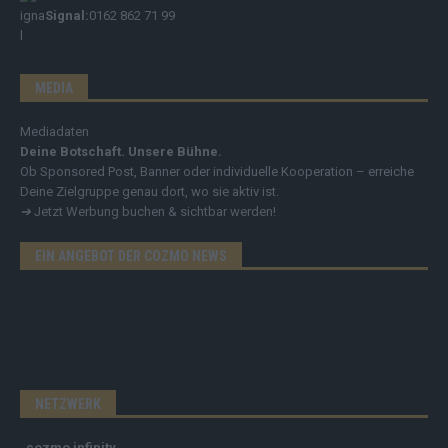
Signal:
0162 862 71 99
MEDIA
Mediadaten
Deine Botschaft. Unsere Bühne.
Ob Sponsored Post, Banner oder individuelle Kooperation – erreiche
Deine Zielgruppe genau dort, wo sie aktiv ist.
➔
Jetzt Werbung buchen & sichtbar werden!
EIN ANGEBOT DER COZMO NEWS
NETZWERK
cozmo infinity