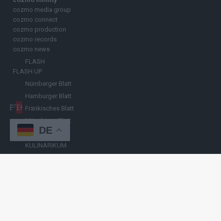
cozmo media group
cozmo connect
cozmo production
cozmo records
cozmo news
FLASH
FLASH UP
Nürnberger Blatt
Hamburger Blatt
Fränkisches Blatt
Münchener Blatt
DE
Stuttgarter Blatt
KULINARIKUM.
Raffi Gasser
HINWEISGEBER
Hast du
Hinweise
? Teile sie vertraulich mit
FLASH UP
– per Post, E-
Mail, Telefon oder anonymem Briefkasten –
Hier mehr erfahren
.