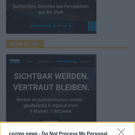
WERBE BEI UNS!
cozmo news -
Do Not Process My Personal