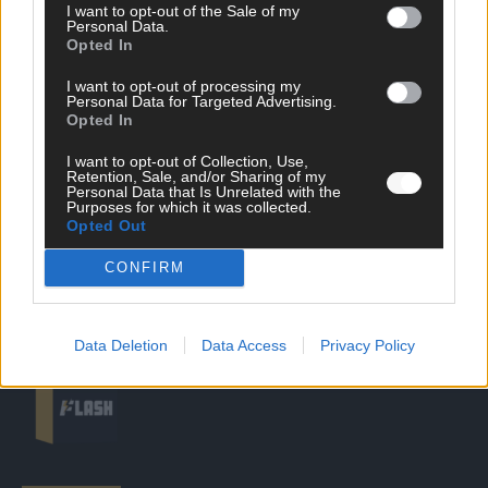
I want to opt-out of the Sale of my
Personal Data.
Opted In
DIREKT ZUM THEMA
I want to opt-out of processing my
News
Personal Data for Targeted Advertising.
Politik & Co
Opted In
Money Matters
I want to opt-out of Collection, Use,
Tipps & Tricks
Retention, Sale, and/or Sharing of my
Brainpower
Personal Data that Is Unrelated with the
Specials
Purposes for which it was collected.
Opted Out
Meinung
Streams & Storys
CONFIRM
Eurovision
FLASH – DAS VIDEOPORTAL
Data Deletion
Data Access
Privacy Policy