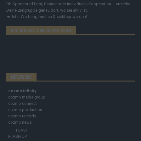
Ob Sponsored Post, Banner oder individuelle Kooperation – erreiche
Deine Zielgruppe genau dort, wo sie aktiv ist.
➔
Jetzt Werbung buchen & sichtbar werden!
EIN ANGEBOT DER COZMO NEWS
NETZWERK
cozmo infinity
cozmo media group
cozmo connect
cozmo production
cozmo records
cozmo news
FLASH
FLASH UP