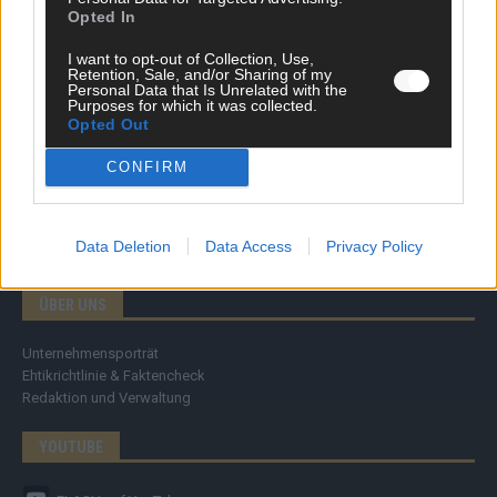
Specials
Opted In
Meinung
Streams & Storys
I want to opt-out of Collection, Use,
Eurovision
Retention, Sale, and/or Sharing of my
Personal Data that Is Unrelated with the
Purposes for which it was collected.
FLASH – DAS VIDEOPORTAL
Opted Out
CONFIRM
Data Deletion
Data Access
Privacy Policy
ÜBER UNS
Unternehmensporträt
Ehtikrichtlinie & Faktencheck
Redaktion und Verwaltung
YOUTUBE