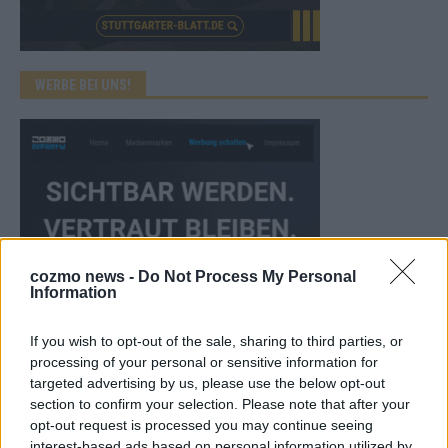
WERBE BEI UNS!
cozmo news -
Do Not Process My Personal
Information
If you wish to opt-out of the sale, sharing to third parties, or
processing of your personal or sensitive information for
targeted advertising by us, please use the below opt-out
CHECK UNS AUF FACEBOOK
section to confirm your selection. Please note that after your
opt-out request is processed you may continue seeing
interest-based ads based on personal information utilized by