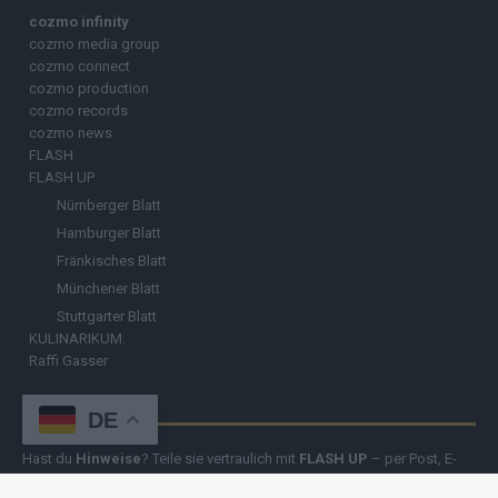
cozmo infinity
cozmo media group
cozmo connect
cozmo production
cozmo records
cozmo news
FLASH
FLASH UP
Nürnberger Blatt
Hamburger Blatt
Fränkisches Blatt
Münchener Blatt
Stuttgarter Blatt
KULINARIKUM.
Raffi Gasser
HINWEISGEBER
DE
Hast du
Hinweise
? Teile sie vertraulich mit
FLASH UP
– per Post, E-
Mail, Telefon oder anonymem Briefkasten –
Hier mehr erfahren
.