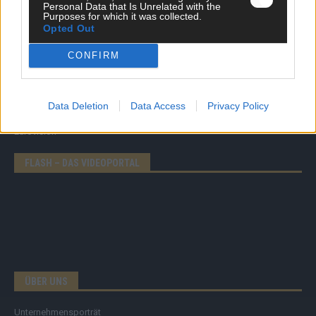
Personal Data that Is Unrelated with the
Purposes for which it was collected.
News
Opted Out
Politik & Co
Money Matters
CONFIRM
Tipps & Tricks
Brainpower
Specials
Meinung
Data Deletion
Data Access
Privacy Policy
Streams & Storys
Eurovision
FLASH – DAS VIDEOPORTAL
ÜBER UNS
Unternehmensporträt