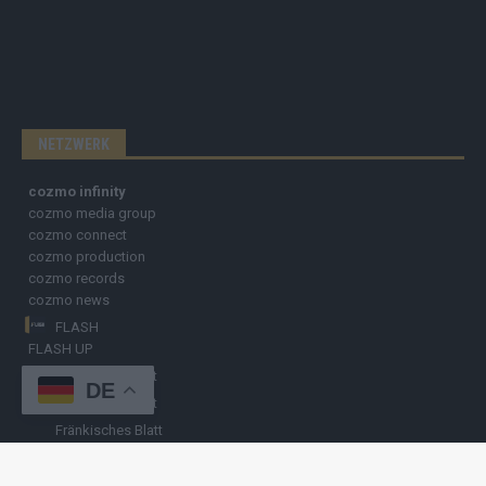
NETZWERK
cozmo infinity
cozmo media group
cozmo connect
cozmo production
cozmo records
cozmo news
FLASH
FLASH UP
Nürnberger Blatt
DE
Hamburger Blatt
Fränkisches Blatt
Münchener Blatt
Stuttgarter Blatt