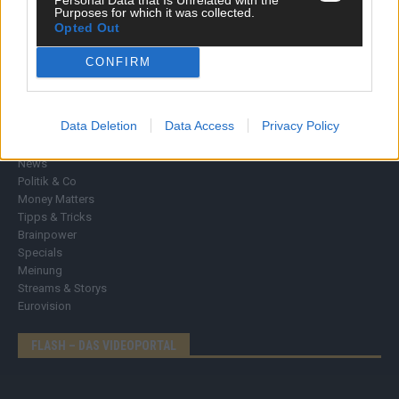
Purposes for which it was collected.
Opted Out
CONFIRM
DIREKT ZUM THEMA
Data Deletion
Data Access
Privacy Policy
News
Politik & Co
Money Matters
Tipps & Tricks
Brainpower
Specials
Meinung
Streams & Storys
Eurovision
FLASH – DAS VIDEOPORTAL