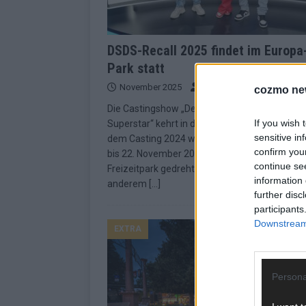
DSDS-Recall 2025 findet im Europa
Park statt
November 2025
Redaktion | FLASH UP
cozmo ne
Die Castingshow „Deutschland sucht den
If you wish 
Superstar“ kehrt in den Europa-Park zurück. 
sensitive in
dem Casting 2024 wird nun auch der Recall vo
confirm you
bis 22. November 2025 in Deutschlands größ
continue se
Freizeitpark gedreht. Schauplätze sind unter
information 
anderem
[…]
further disc
participants
Downstream 
EXTRA
Persona