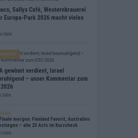
co, Sallys Café, Westernbrauerei
r Europa-Park 2026 macht vieles
ni 2026
MMENTAR
 gewinnt verdient, Israel
nruhigend – unser Kommentar zum
 2026
i 2026
ENTAR
inale morgen: Finnland Favorit, Australien
estiegen – alle 25 Acts im Kurzcheck
i 2026