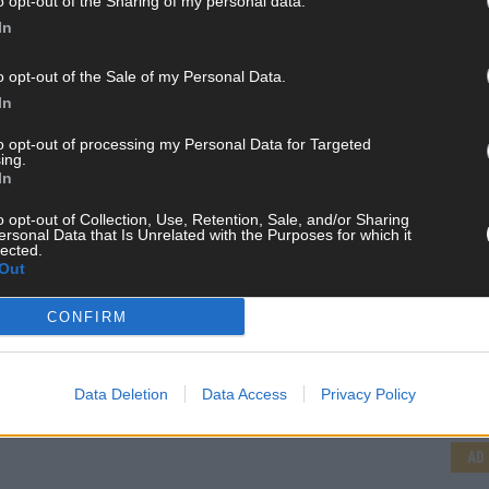
o opt-out of the Sharing of my personal data.
In
o opt-out of the Sale of my Personal Data.
In
to opt-out of processing my Personal Data for Targeted
r
ing.
In
re
o opt-out of Collection, Use, Retention, Sale, and/or Sharing
ersonal Data that Is Unrelated with the Purposes for which it
lected.
Out
pa-
CONFIRM
is
CH
unter
Data Deletion
Data Access
Privacy Policy
AD