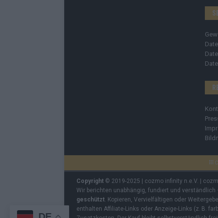
S
Gew
Date
Date
Date
R
Kont
Pres
Imp
Bild
C
Copyright
© 2019-2025 | cozmo infinity n.e.V. | coz
Wir berichten unabhängig, fundiert und verständlich
geschützt
. Kopieren, Vervielfältigen oder Weiterge
enthalten Affiliate-Links oder Anzeige-Links (z. B. fa
DE