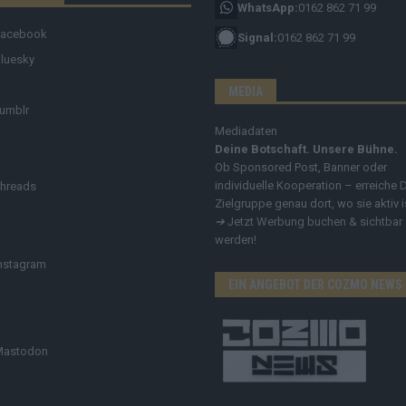
WhatsApp:
0162 862 71 99
Facebook
Signal:
0162 862 71 99
luesky
MEDIA
umblr
Mediadaten
Deine Botschaft. Unsere Bühne.
Ob Sponsored Post, Banner oder
individuelle Kooperation – erreiche 
hreads
Zielgruppe genau dort, wo sie aktiv i
➔
Jetzt Werbung buchen & sichtbar
werden!
nstagram
EIN ANGEBOT DER COZMO NEWS
Mastodon