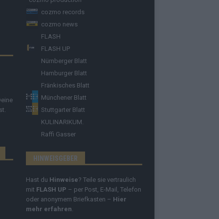
cozmo records
cozmo news
FLASH
FLASH UP
Nürnberger Blatt
Hamburger Blatt
Fränkisches Blatt
Münchener Blatt
Deine
st.
Stuttgarter Blatt
KULINARIKUM.
Raffi Gasser
HINWEISGEBER
Hast du
Hinweise
? Teile sie vertraulich
mit
FLASH UP
– per Post, E-Mail, Telefon
oder anonymem Briefkasten –
Hier
mehr erfahren
.