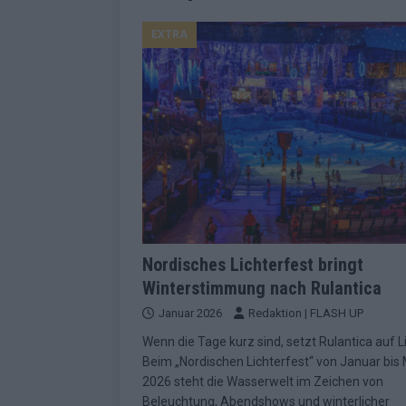
EUROVISION
EXTRA
[ Mai 2026 ]
ESC-Finale morgen: Finnl
KOMMENTAR
[ Mai 2026 ]
„Douze Points“ – wie ei
EUROVISION
[ Mai 2026 ]
Das ESC-Finale ist kompl
[ Mai 2026 ]
JJ hat den Abend gerette
KOMMENTAR
[ Mai 2026 ]
ESC-Halbfinale 2: Das sa
Nordisches Lichterfest bringt
Winterstimmung nach Rulantica
EXTRA
Januar 2026
Redaktion | FLASH UP
[ Juni 2026 ]
Monaco, Sallys Café, W
Wenn die Tage kurz sind, setzt Rulantica auf Li
[ Mai 2026 ]
DARA gewinnt verdient,
Beim „Nordischen Lichterfest“ von Januar bis
KOMMENTAR
2026 steht die Wasserwelt im Zeichen von
Beleuchtung, Abendshows und winterlicher