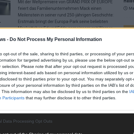
Halbf
Mit der Weltpremiere von GRAND PRIX OF EUROPE
feiert das Familienunternehmen Mack einen
Ma
Meilenstein in seiner rund 250-jährigen Geschichte:
-
Erstmals bringt der Europa-Park seine beliebten
Maskottchen Ed und Edda gemeinsam mit Warner
AD
Bros. Film Productions
[…]
ws -
Do Not Process My Personal Information
to opt-out of the sale, sharing to third parties, or processing of your per
Nach
formation for targeted advertising by us, please use the below opt-out s
m 18.
r selection. Please note that after your opt-out request is processed y
tem
eing interest-based ads based on personal information utilized by us or
disclosed to third parties prior to your opt-out. You may separately opt-
losure of your personal information by third parties on the IAB’s list of
. This information may also be disclosed by us to third parties on the
IA
Participants
that may further disclose it to other third parties.
l Data Processing Opt Outs
WE