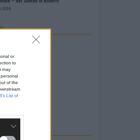
inale – der Abend in Bildern
i 2026
sonal or
ection to
ou may
 personal
out of the
 downstream
B’s List of
RBE BEI UNS!