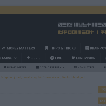
MONEY MATTERS
TIPPS & TRICKS
BRAINPO
REAMING
SERIE
LIVE
EUROVISION
HINWEISGEBER
COZMO INFINITY
NEWSLETTER
P
ulgarien jubelt, Israel sorgt für Diskussionen, Deutschland geht
TO
a und Billy Joel – das ESC-Finale wird eine Party
EUROVISION
 Startreihenfolge steht, Deutschland singt als Zweites!
EXT