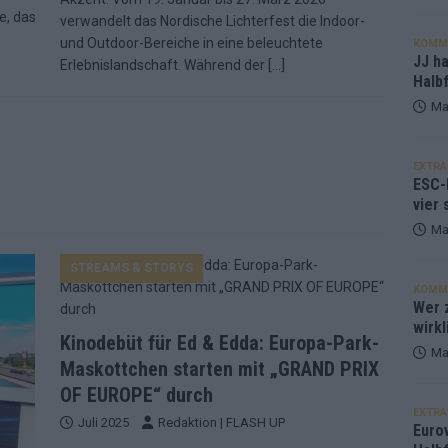
e, das
verwandelt das Nordische Lichterfest die Indoor-
und Outdoor-Bereiche in eine beleuchtete
KOMM
JJ h
Erlebnislandschaft. Während der
[…]
Halbf
Ma
EXTRA
ESC-
vier 
Ma
STREAMS & STORYS
KOMM
Wer z
wirkl
Kinodebüt für Ed & Edda: Europa-Park-
Ma
Maskottchen starten mit „GRAND PRIX
OF EUROPE“ durch
EXTRA
Juli 2025
Redaktion | FLASH UP
Euro