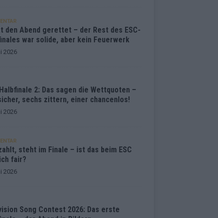
ENTAR
at den Abend gerettet – der Rest des ESC-
inales war solide, aber kein Feuerwerk
i 2026
Halbfinale 2: Das sagen die Wettquoten –
sicher, sechs zittern, einer chancenlos!
i 2026
ENTAR
ahlt, steht im Finale – ist das beim ESC
ich fair?
i 2026
vision Song Contest 2026: Das erste