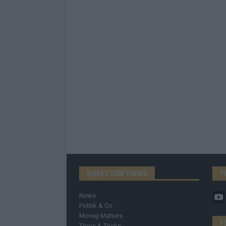
DIREKT ZUM THEMA
Y
News
Politik & Co
Money Matters
F
Tipps & Tricks