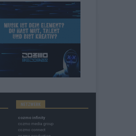
NETZWERK
cozmo infinity
cozmo media group
cozmo connect
cozmo production