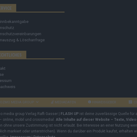
ERVICE
innbekanntgabe
nschutz
nschutzvereinbarungen
nauszug & Löschanfrage
ECHTLICHES
akt
se
ressum
nachweis
OZMO MEDIA GROUP
MEDIADATEN
HINWEISGEBER
C
mo media group Verlag Raffi Gasser |
FLASH UP
ist deine zuverlässige Quelle für
 – online, mobil und crossmedial.
Alle Inhalte auf dieser Website – Texte, Vide
ben ohne unsere Zustimmung ist nicht erlaubt. Bei Interesse an einer Nutzung wend
rblich markiert oder unterstrichen). Wenn du darüber ein Produkt kaufst, erhalten w