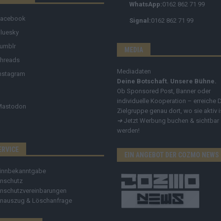
WhatsApp:
0162 862 71 99
Facebook
Signal:
0162 862 71 99
luesky
umblr
MEDIA
hreads
Mediadaten
nstagram
Deine Botschaft. Unsere Bühne.
Ob Sponsored Post, Banner oder
individuelle Kooperation – erreiche 
Mastodon
Zielgruppe genau dort, wo sie aktiv i
➔
Jetzt Werbung buchen & sichtbar
werden!
ERVICE
EIN ANGEBOT DER COZMO NEWS
innbekanntgabe
nschutz
nschutzvereinbarungen
nauszug & Löschanfrage