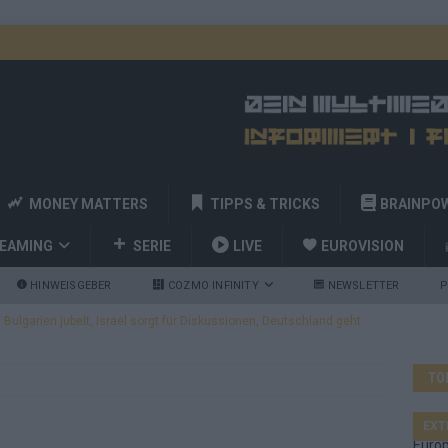
MONEY MATTERS
TIPPS & TRICKS
BRAINPO
REAMING
SERIE
LIVE
EUROVISION
HINWEISGEBER
COZMO INFINITY
NEWSLETTER
P
ulgarien jubelt, Israel sorgt für Diskussionen, Deutschland geht
TO
a und Billy Joel – das ESC-Finale wird eine Party
EUROVISION
 Startreihenfolge steht, Deutschland singt als Zweites!
EXT