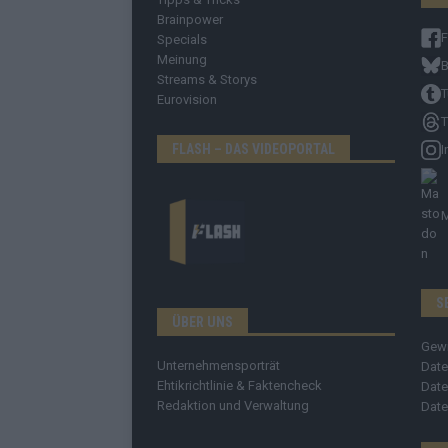
Brainpower
Specials
Meinung
B
Streams & Storys
T
Eurovision
T
FLASH – DAS VIDEOPORTAL
I
S
ÜBER UNS
Gew
Unternehmensporträt
Date
Ehtikrichtlinie & Faktencheck
Date
Redaktion und Verwaltung
Date