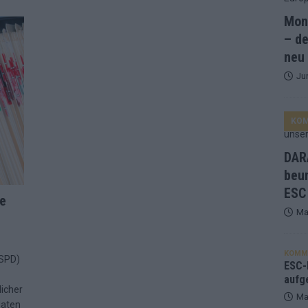
Mona
and Favorit, Australien aufgestiegen – alle 25 Acts im Kurzcheck
– de
neu
Ju
ne Zahl zur Ikone wurde: 70 Jahre ESC-Wertungsgeschichte!
KO
ett – 26 Länder wollen den Sieg in Wien
EUROVISION
t – der Rest des ESC-Halbfinales war solide, aber kein Feuerwerk
DARA
beu
ESC
gen die Wettquoten – vier sicher, sechs zittern, einer chancenlos!
te
Ma
esternbrauerei – der Europa-Park 2026 macht vieles neu
EXTRA
KOMM
(SPD)
 Israel beunruhigend – unser Kommentar zum ESC 2026
ESC-F
aufg
icher
Ma
daten