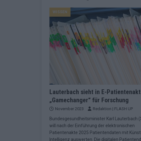
EUROVISION
WISSEN
[ Mai 2026 ]
ESC-Finale morgen: Finnl
KOMMENTAR
[ Mai 2026 ]
„Douze Points“ – wie ei
EUROVISION
[ Mai 2026 ]
Das ESC-Finale ist kompl
[ Mai 2026 ]
JJ hat den Abend gerette
KOMMENTAR
[ Mai 2026 ]
ESC-Halbfinale 2: Das sa
Lauterbach sieht in E-Patientenak
„Gamechanger“ für Forschung
EXTRA
November 2023
Redaktion | FLASH UP
[ Juni 2026 ]
Monaco, Sallys Café, W
Bundesgesundheitsminister Karl Lauterbach 
[ Mai 2026 ]
DARA gewinnt verdient,
will nach der Einführung der elektronischen
KOMMENTAR
Patientenakte 2025 Patientendaten mit Künstl
Intelligenz auswerten. Die digitalen Patienten