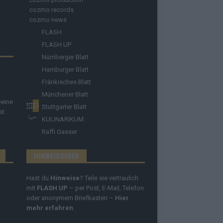
cozmo records
cozmo news
FLASH
FLASH UP
Nürnberger Blatt
Hamburger Blatt
Fränkisches Blatt
Münchener Blatt
Deine
Stuttgarter Blatt
st.
KULINARIKUM.
Raffi Gasser
HINWEISGEBER
Hast du
Hinweise
? Teile sie vertraulich
mit
FLASH UP
– per Post, E-Mail, Telefon
oder anonymem Briefkasten –
Hier
mehr erfahren
.