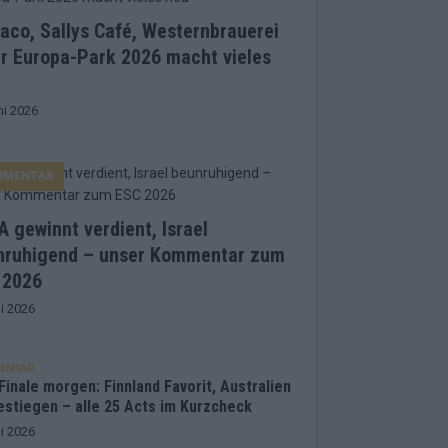
co, Sallys Café, Westernbrauerei
r Europa-Park 2026 macht vieles
ni 2026
MMENTAR
 gewinnt verdient, Israel
nruhigend – unser Kommentar zum
 2026
i 2026
ENTAR
inale morgen: Finnland Favorit, Australien
estiegen – alle 25 Acts im Kurzcheck
i 2026