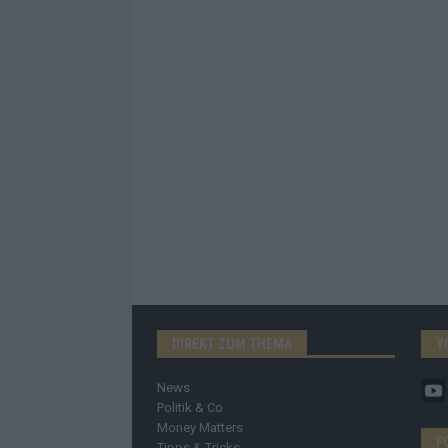
DIREKT ZUM THEMA
Y
News
Politik & Co
Money Matters
F
Tipps & Tricks