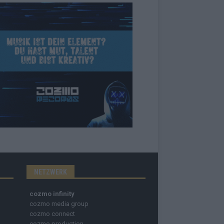
NETZWERK
cozmo infinity
cozmo media group
cozmo connect
cozmo production