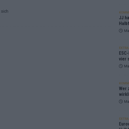
 sich
KOMM
JJ h
Halbf
Ma
EXTRA
ESC-
vier 
Ma
KOMM
Wer z
wirkl
Ma
EXTRA
Euro