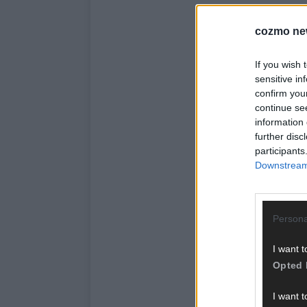
cozmo ne
If you wish 
sensitive in
confirm you
continue se
information 
further disc
participants
Downstream 
Persona
I want t
Opted 
I want t