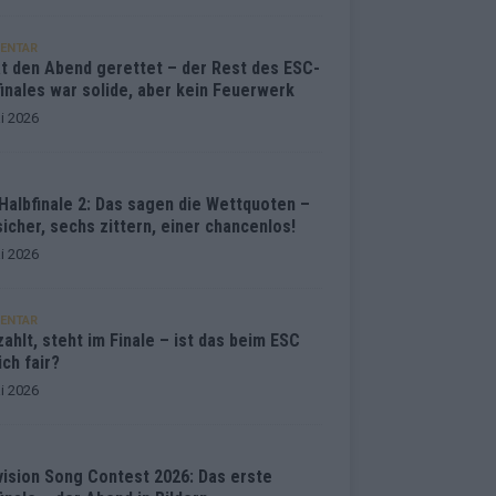
ENTAR
at den Abend gerettet – der Rest des ESC-
inales war solide, aber kein Feuerwerk
i 2026
Halbfinale 2: Das sagen die Wettquoten –
sicher, sechs zittern, einer chancenlos!
i 2026
ENTAR
ahlt, steht im Finale – ist das beim ESC
ich fair?
i 2026
vision Song Contest 2026: Das erste