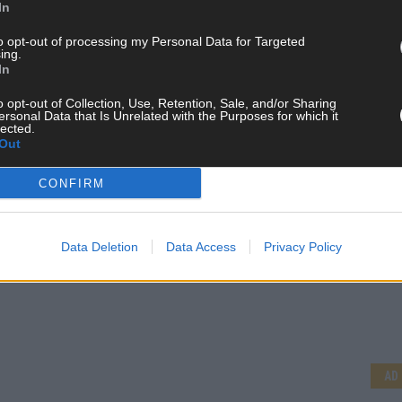
In
to opt-out of processing my Personal Data for Targeted
ing.
In
o opt-out of Collection, Use, Retention, Sale, and/or Sharing
ersonal Data that Is Unrelated with the Purposes for which it
lected.
Out
CONFIRM
Data Deletion
Data Access
Privacy Policy
CH
AD