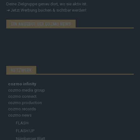
Deine Zielgruppe genau dort, wo sie aktiv ist.
➔
Jetzt Werbung buchen & sichtbar werden!
EIN ANGEBOT DER COZMO NEWS
NETZWERK
cozmo infinity
cozmo media group
cozmo connect
cozmo production
cozmo records
cozmo news
FLASH
FLASH UP
Nürnberger Blatt