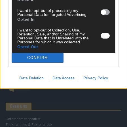
News
Politik & Co
I want to opt-out of processing my
Money Matters
Personal Data for Targeted Advertising.
Tipps & Tricks
Opted In
Brainpower
Specials
I want to opt-out of Collection, Use,
Retention, Sale, and/or Sharing of my
Meinung
Personal Data that Is Unrelated with the
Streams & Storys
Purposes for which it was collected.
Eurovision
Opted Out
CONFIRM
FLASH – DAS VIDEOPORTAL
Data Deletion
Data Access
Privacy Policy
ÜBER UNS
Unternehmensporträt
Ehtikrichtlinie & Faktencheck