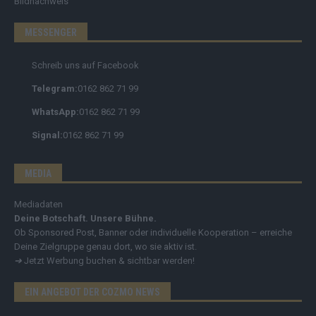
Bildnachweis
MESSENGER
Schreib uns auf Facebook
Telegram:
0162 862 71 99
WhatsApp:
0162 862 71 99
Signal:
0162 862 71 99
MEDIA
Mediadaten
Deine Botschaft. Unsere Bühne.
Ob Sponsored Post, Banner oder individuelle Kooperation – erreiche
Deine Zielgruppe genau dort, wo sie aktiv ist.
➔
Jetzt Werbung buchen & sichtbar werden!
EIN ANGEBOT DER COZMO NEWS