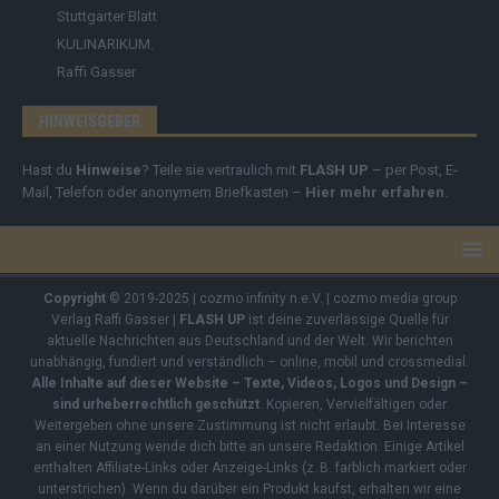
Stuttgarter Blatt
KULINARIKUM.
Raffi Gasser
HINWEISGEBER
Hast du
Hinweise
? Teile sie vertraulich mit
FLASH UP
– per Post, E-
Mail, Telefon oder anonymem Briefkasten –
Hier mehr erfahren
.
Copyright
© 2019-2025 | cozmo infinity n.e.V. | cozmo media group
Verlag Raffi Gasser |
FLASH UP
ist deine zuverlässige Quelle für
aktuelle Nachrichten aus Deutschland und der Welt. Wir berichten
unabhängig, fundiert und verständlich – online, mobil und crossmedial.
Alle Inhalte auf dieser Website – Texte, Videos, Logos und Design –
sind urheberrechtlich geschützt
. Kopieren, Vervielfältigen oder
Weitergeben ohne unsere Zustimmung ist nicht erlaubt. Bei Interesse
an einer Nutzung wende dich bitte an unsere Redaktion. Einige Artikel
enthalten Affiliate-Links oder Anzeige-Links (z. B. farblich markiert oder
unterstrichen). Wenn du darüber ein Produkt kaufst, erhalten wir eine