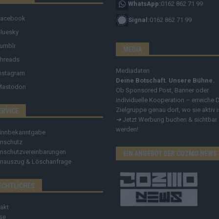
WhatsApp:
0162 862 71 99
Facebook
Signal:
0162 862 71 99
luesky
umblr
MEDIA
hreads
Mediadaten
nstagram
Deine Botschaft. Unsere Bühne.
Mastodon
Ob Sponsored Post, Banner oder
individuelle Kooperation – erreiche 
Zielgruppe genau dort, wo sie aktiv i
ERVICE
➔
Jetzt Werbung buchen & sichtbar
werden!
innbekanntgabe
nschutz
nschutzvereinbarungen
EIN ANGEBOT DER COZMO NEWS
nauszug & Löschanfrage
ECHTLICHES
akt
se