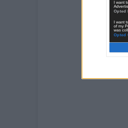
I want 
Advertis
Opted 
I want t
of my P
was col
Opted 