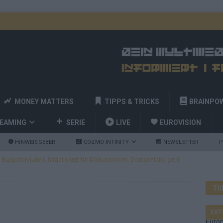
MONEY MATTERS
TIPPS & TRICKS
BRAINPO
REAMING
SERIE
LIVE
EUROVISION
HINWEISGEBER
COZMO INFINITY
NEWSLETTER
P
ulgarien jubelt, Israel sorgt für Diskussionen, Deutschland geht
TO
a und Billy Joel – das ESC-Finale wird eine Party
EUROVISION
 Startreihenfolge steht, Deutschland singt als Zweites!
EXT