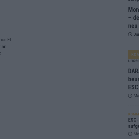
Mona
and Favorit, Australien aufgestiegen – alle 25 Acts im Kurzcheck
– de
neu
Ju
ne Zahl zur Ikone wurde: 70 Jahre ESC-Wertungsgeschichte!
aus El
r an
t
KO
ett – 26 Länder wollen den Sieg in Wien
EUROVISION
t – der Rest des ESC-Halbfinales war solide, aber kein Feuerwerk
DARA
beu
ESC
gen die Wettquoten – vier sicher, sechs zittern, einer chancenlos!
Ma
esternbrauerei – der Europa-Park 2026 macht vieles neu
EXTRA
KOMM
 Israel beunruhigend – unser Kommentar zum ESC 2026
ESC-F
aufg
Ma