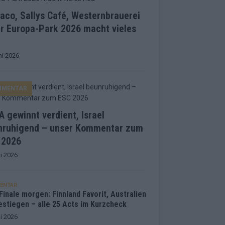
co, Sallys Café, Westernbrauerei
r Europa-Park 2026 macht vieles
ni 2026
MMENTAR
 gewinnt verdient, Israel
nruhigend – unser Kommentar zum
 2026
i 2026
ENTAR
inale morgen: Finnland Favorit, Australien
estiegen – alle 25 Acts im Kurzcheck
i 2026