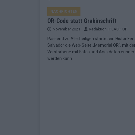
EUROVISION
NACHRICHTEN
[ Mai 2026 ]
ESC-Finale morgen: Finnl
QR-Code statt Grabinschrift
KOMMENTAR
November 2021
Redaktion | FLASH UP
[ Mai 2026 ]
„Douze Points“ – wie ei
Passend zu Allerheiligen startet ein Historiker 
EUROVISION
Salvador die Web-Seite „Memorial QR“, mit de
Verstorbene mit Fotos und Anekdoten erinner
[ Mai 2026 ]
Das ESC-Finale ist kompl
werden kann.
[ Mai 2026 ]
JJ hat den Abend gerette
KOMMENTAR
[ Mai 2026 ]
ESC-Halbfinale 2: Das sa
EXTRA
[ Juni 2026 ]
Monaco, Sallys Café, W
[ Mai 2026 ]
DARA gewinnt verdient,
KOMMENTAR