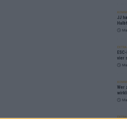
KOMM
JJ h
Halbf
Ma
EXTRA
ESC-
vier 
Ma
KOMM
Wer z
wirkl
Ma
EXTRA
Euro