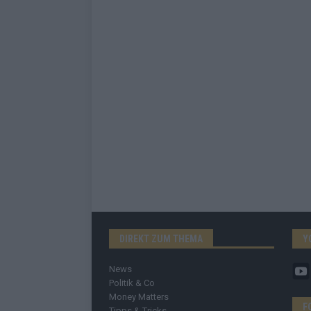
DIREKT ZUM THEMA
Y
News
Politik & Co
Money Matters
F
Tipps & Tricks