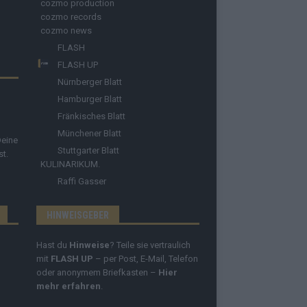
cozmo production
cozmo records
cozmo news
FLASH
FLASH UP
Nürnberger Blatt
Hamburger Blatt
Fränkisches Blatt
Münchener Blatt
Deine
Stuttgarter Blatt
st.
KULINARIKUM.
Raffi Gasser
HINWEISGEBER
Hast du
Hinweise
? Teile sie vertraulich
mit
FLASH UP
– per Post, E-Mail, Telefon
oder anonymem Briefkasten –
Hier
mehr erfahren
.