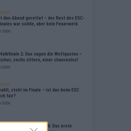
ENTAR
at den Abend gerettet – der Rest des ESC-
inales war solide, aber kein Feuerwerk
i 2026
Halbfinale 2: Das sagen die Wettquoten –
sicher, sechs zittern, einer chancenlos!
i 2026
ENTAR
ahlt, steht im Finale – ist das beim ESC
ich fair?
i 2026
vision Song Contest 2026: Das erste