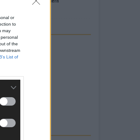
inale – der Abend in Bildern
i 2026
sonal or
ection to
ou may
 personal
out of the
 downstream
B’s List of
RBE BEI UNS!