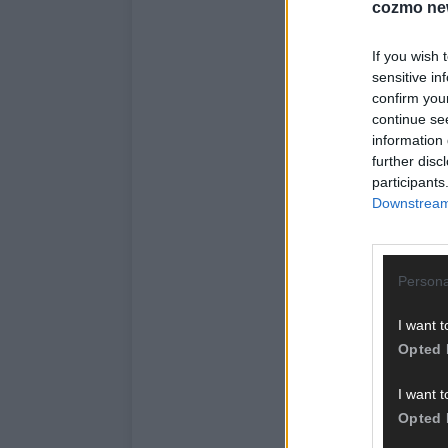
cozmo ne
If you wish 
sensitive in
confirm you
continue se
information 
further disc
participants
Downstream 
Persona
I want t
Opted 
I want t
Opted 