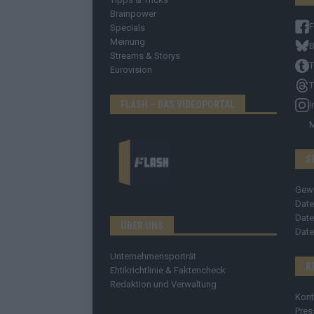
Brainpower
Specials
Meinung
B
Streams & Storys
T
Eurovision
T
FLASH – DAS VIDEOPORTAL
I
S
Gew
Date
Date
ÜBER UNS
Date
Unternehmensporträt
R
Ehtikrichtlinie & Faktencheck
Redaktion und Verwaltung
Kont
Pres