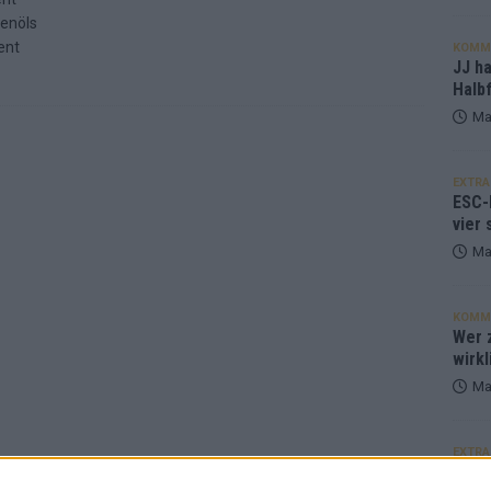
enöls
ent
KOMM
JJ h
Halbf
Ma
EXTRA
ESC-
vier 
Ma
KOMM
Wer z
wirkl
Ma
EXTRA
Euro