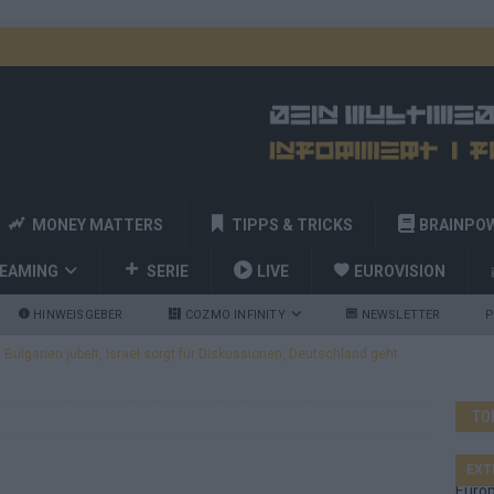
MONEY MATTERS
TIPPS & TRICKS
BRAINPO
REAMING
SERIE
LIVE
EUROVISION
HINWEISGEBER
COZMO INFINITY
NEWSLETTER
P
ulgarien jubelt, Israel sorgt für Diskussionen, Deutschland geht
TO
a und Billy Joel – das ESC-Finale wird eine Party
EUROVISION
 Startreihenfolge steht, Deutschland singt als Zweites!
EXT