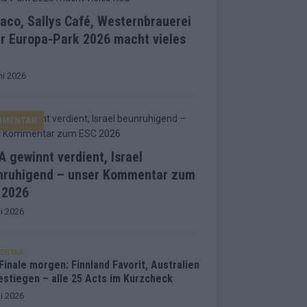
co, Sallys Café, Westernbrauerei
r Europa-Park 2026 macht vieles
ni 2026
MMENTAR
 gewinnt verdient, Israel
nruhigend – unser Kommentar zum
 2026
i 2026
ENTAR
inale morgen: Finnland Favorit, Australien
estiegen – alle 25 Acts im Kurzcheck
i 2026