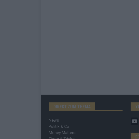
DIREKT ZUM THEMA
Y
News
Politik & Co
Money Matters
F
Tipps & Tricks