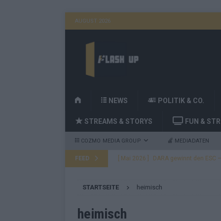
AUGUST 2026
H
NEWS
POLITIK & CO.
O
STREAMS & STORYS
FUN & ST
M
E
COZMO MEDIA GROUP
MEDIADATEN
FEED
[ Mai 2026 ]
DARA gewinnt den ESC – B
fast leer aus
EUROVISION
STARTSEITE
heimisch
[ Mai 2026 ]
JJ, Lordi, Verka Serduchk
[ Mai 2026 ]
ESC-Finale heute Abend –
heimisch