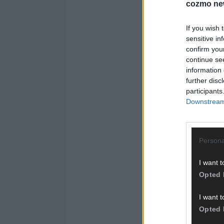
cozmo ne
If you wish 
sensitive in
confirm you
continue se
information 
further disc
participants
Downstream 
Persona
I want t
Opted 
I want t
Opted 