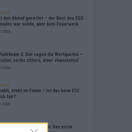
ENTAR
at den Abend gerettet – der Rest des ESC-
inales war solide, aber kein Feuerwerk
i 2026
Halbfinale 2: Das sagen die Wettquoten –
sicher, sechs zittern, einer chancenlos!
i 2026
ENTAR
ahlt, steht im Finale – ist das beim ESC
ich fair?
i 2026
vision Song Contest 2026: Das erste