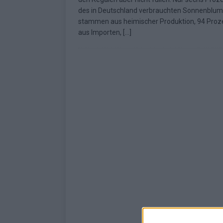
des in Deutschland verbrauchten Sonnenblum
stammen aus heimischer Produktion, 94 Proz
aus Importen,
[…]