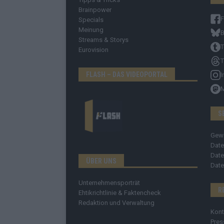
Brainpower
Specials
Meinung
B
Streams & Storys
T
Eurovision
T
FLASH – DAS VIDEOPORTAL
I
S
Gew
Date
Date
ÜBER UNS
Date
Unternehmensporträt
R
Ehtikrichtlinie & Faktencheck
Redaktion und Verwaltung
Kont
Pres