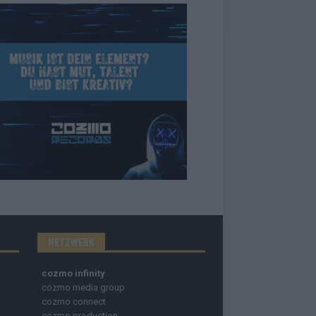
NETZWERK
cozmo infinity
cozmo media group
cozmo connect
cozmo production