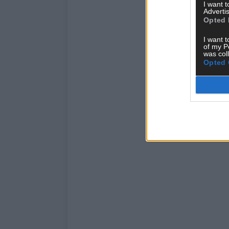
I want 
Advertis
Opted 
I want t
of my P
was col
Opted 