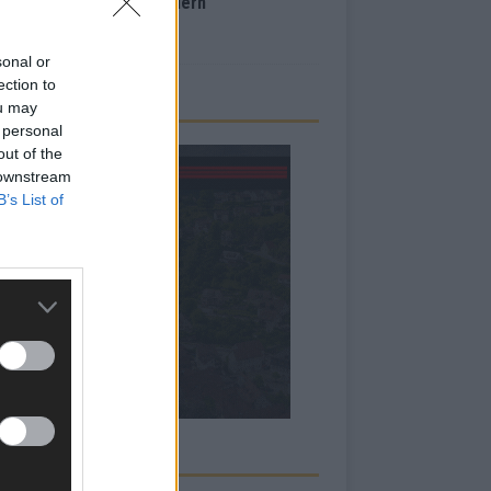
inale – der Abend in Bildern
i 2026
sonal or
ection to
ou may
 personal
out of the
 downstream
B’s List of
RBE BEI UNS!