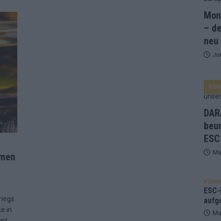
Mona
and Favorit, Australien aufgestiegen – alle 25 Acts im Kurzcheck
– de
neu
Ju
ne Zahl zur Ikone wurde: 70 Jahre ESC-Wertungsgeschichte!
KO
ett – 26 Länder wollen den Sieg in Wien
EUROVISION
t – der Rest des ESC-Halbfinales war solide, aber kein Feuerwerk
DARA
beu
ESC
gen die Wettquoten – vier sicher, sechs zittern, einer chancenlos!
Ma
mmen
esternbrauerei – der Europa-Park 2026 macht vieles neu
EXTRA
KOMM
 Israel beunruhigend – unser Kommentar zum ESC 2026
ESC-F
riegs
aufg
e in
Ma
ent