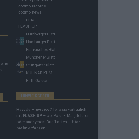
cozmo records
cozmo news
FLASH
FLASH UP
Nürnberger Blatt
Hamburger Blatt
Fränkisches Blatt
Münchener Blatt
Deine
Stuttgarter Blatt
st.
KULINARIKUM.
Raffi Gasser
HINWEISGEBER
Hast du
Hinweise
? Teile sie vertraulich
mit
FLASH UP
– per Post, E-Mail, Telefon
oder anonymem Briefkasten –
Hier
mehr erfahren
.