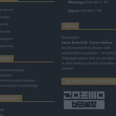
WhatsApp:
0162 862 71 99
Facebook
Signal:
0162 862 71 99
luesky
umblr
MEDIA
hreads
Mediadaten
nstagram
Deine Botschaft. Unsere Bühne.
Mastodon
Ob Sponsored Post, Banner oder
individuelle Kooperation – erreiche 
Zielgruppe genau dort, wo sie aktiv i
ERVICE
➔
Jetzt Werbung buchen & sichtbar
werden!
innbekanntgabe
nschutz
nschutzvereinbarungen
EIN ANGEBOT DER COZMO NEWS
nauszug & Löschanfrage
ECHTLICHES
akt
se