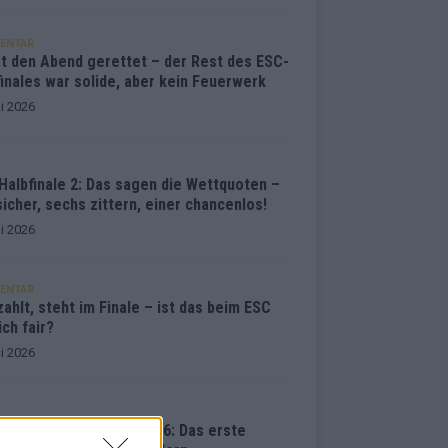
ENTAR
at den Abend gerettet – der Rest des ESC-
inales war solide, aber kein Feuerwerk
i 2026
Halbfinale 2: Das sagen die Wettquoten –
sicher, sechs zittern, einer chancenlos!
i 2026
ENTAR
ahlt, steht im Finale – ist das beim ESC
ich fair?
i 2026
vision Song Contest 2026: Das erste