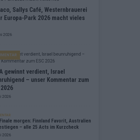
co, Sallys Café, Westernbrauerei
r Europa-Park 2026 macht vieles
ni 2026
MMENTAR
 gewinnt verdient, Israel
nruhigend – unser Kommentar zum
 2026
i 2026
ENTAR
inale morgen: Finnland Favorit, Australien
estiegen – alle 25 Acts im Kurzcheck
i 2026