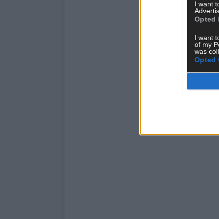
I want 
Advertis
Opted 
I want t
of my P
was col
Opted 