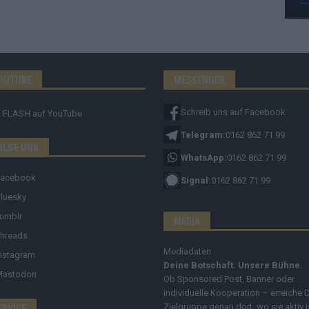
OUTUBE
MESSENGER
Schreib uns auf Facebook
FLASH
auf YouTube
Telegram:
0162 862 71 99
OLGE UNS
WhatsApp:
0162 862 71 99
Facebook
Signal:
0162 862 71 99
luesky
umblr
MEDIA
hreads
Mediadaten
nstagram
Deine Botschaft. Unsere Bühne.
Mastodon
Ob Sponsored Post, Banner oder
individuelle Kooperation – erreiche 
Zielgruppe genau dort, wo sie aktiv i
ERVICE