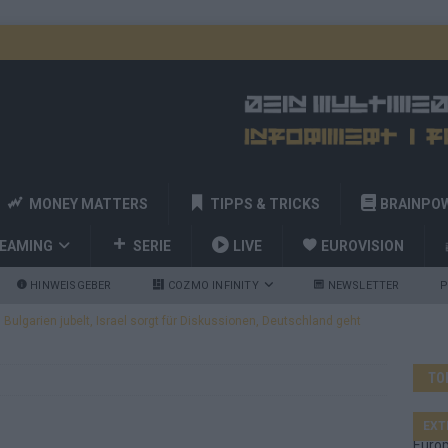
MONEY MATTERS
TIPPS & TRICKS
BRAINPO
REAMING
SERIE
LIVE
EUROVISION
HINWEISGEBER
COZMO INFINITY
NEWSLETTER
P
ulgarien jubelt, Israel sorgt für Diskussionen, Deutschland geht
TO
a und Billy Joel – das ESC-Finale wird eine Party
EUROVISION
 Startreihenfolge steht, Deutschland singt als Zweites!
EXT