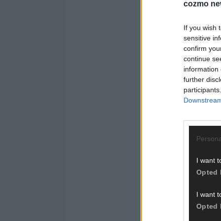
cozmo ne
If you wish 
sensitive in
confirm you
continue se
information 
further disc
participants
Downstream 
Persona
I want t
Opted 
I want t
Opted 