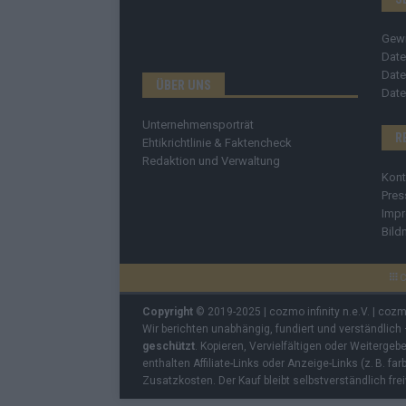
Gew
Date
Date
ÜBER UNS
Date
Unternehmensporträt
R
Ehtikrichtlinie & Faktencheck
Redaktion und Verwaltung
Kont
Pres
Imp
Bild
C
Copyright
© 2019-2025 | cozmo infinity n.e.V. | coz
Wir berichten unabhängig, fundiert und verständlich
geschützt
. Kopieren, Vervielfältigen oder Weiterge
enthalten Affiliate-Links oder Anzeige-Links (z. B. fa
Zusatzkosten. Der Kauf bleibt selbstverständlich frei