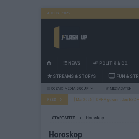
AUGUST 2026
H
NEWS
POLITIK & CO.
O
STREAMS & STORYS
FUN & ST
M
E
COZMO MEDIA GROUP
MEDIADATEN
FEED
[ Mai 2026 ]
DARA gewinnt den ESC – B
fast leer aus
EUROVISION
STARTSEITE
Horoskop
[ Mai 2026 ]
JJ, Lordi, Verka Serduchk
[ Mai 2026 ]
ESC-Finale heute Abend –
Horoskop