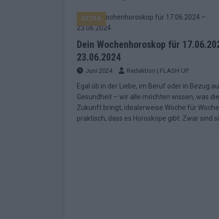
EUROVISION
EXTRA
[ Mai 2026 ]
ESC-Finale morgen: Finnl
KOMMENTAR
Dein Wochenhoroskop für 17.06.20
[ Mai 2026 ]
„Douze Points“ – wie ei
23.06.2024
Juni 2024
Redaktion | FLASH UP
EUROVISION
Egal ob in der Liebe, im Beruf oder in Bezug au
[ Mai 2026 ]
Das ESC-Finale ist kompl
Gesundheit – wir alle möchten wissen, was di
[ Mai 2026 ]
JJ hat den Abend gerette
Zukunft bringt, idealerweise Woche für Woche
praktisch, dass es Horoskope gibt: Zwar sind s
KOMMENTAR
[ Mai 2026 ]
ESC-Halbfinale 2: Das sa
EXTRA
[ Juni 2026 ]
Monaco, Sallys Café, W
[ Mai 2026 ]
DARA gewinnt verdient,
KOMMENTAR