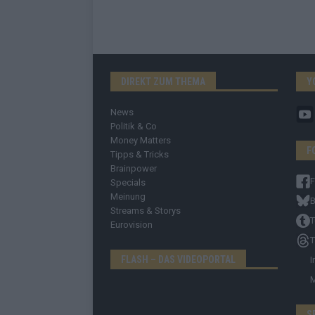
DIREKT ZUM THEMA
Y
News
Politik & Co
Money Matters
F
Tipps & Tricks
Brainpower
Specials
Meinung
B
Streams & Storys
T
Eurovision
T
FLASH – DAS VIDEOPORTAL
I
S