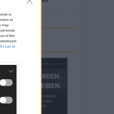
inale – der Abend in Bildern
i 2026
sonal or
ection to
ou may
 personal
out of the
 downstream
B’s List of
RBE BEI UNS!