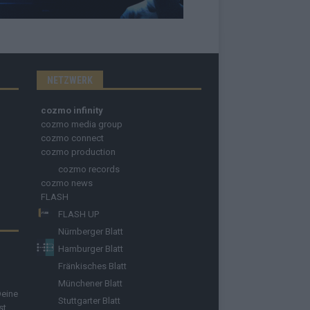
NETZWERK
cozmo infinity
cozmo media group
cozmo connect
cozmo production
cozmo records
cozmo news
FLASH
FLASH UP
Nürnberger Blatt
Hamburger Blatt
Fränkisches Blatt
Münchener Blatt
Deine
Stuttgarter Blatt
st.