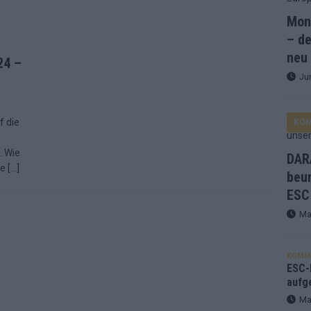
Mona
and Favorit, Australien aufgestiegen – alle 25 Acts im Kurzcheck
– de
neu
24 –
Ju
ne Zahl zur Ikone wurde: 70 Jahre ESC-Wertungsgeschichte!
f die
KO
ett – 26 Länder wollen den Sieg in Wien
EUROVISION
e
t – der Rest des ESC-Halbfinales war solide, aber kein Feuerwerk
. Wie
DARA
ie
[…]
beu
ESC
gen die Wettquoten – vier sicher, sechs zittern, einer chancenlos!
Ma
esternbrauerei – der Europa-Park 2026 macht vieles neu
EXTRA
KOMM
 Israel beunruhigend – unser Kommentar zum ESC 2026
ESC-F
aufg
Ma