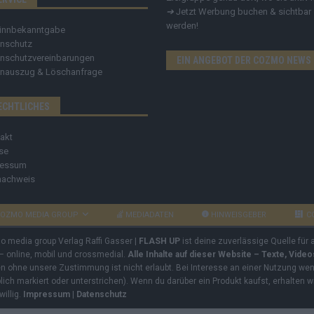
➔
Jetzt Werbung buchen & sichtbar
werden!
innbekanntgabe
nschutz
nschutzvereinbarungen
EIN ANGEBOT DER COZMO NEWS
nauszug & Löschanfrage
ECHTLICHES
akt
se
ressum
nachweis
OZMO MEDIA GROUP
MEDIADATEN
HINWEISGEBER
C
mo media group Verlag Raffi Gasser |
FLASH UP
ist deine zuverlässige Quelle für
 – online, mobil und crossmedial.
Alle Inhalte auf dieser Website – Texte, Vide
ben ohne unsere Zustimmung ist nicht erlaubt. Bei Interesse an einer Nutzung wend
rblich markiert oder unterstrichen). Wenn du darüber ein Produkt kaufst, erhalten w
willig.
Impressum
|
Datenschutz