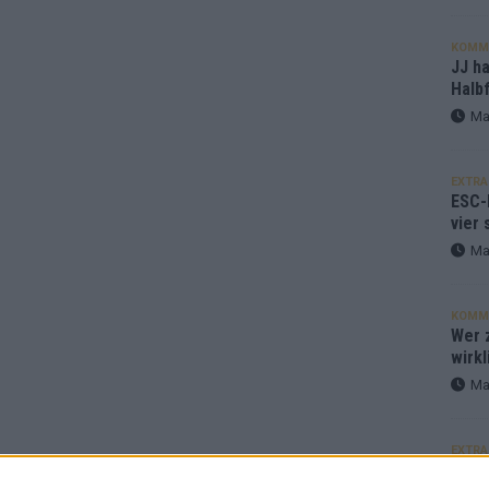
KOMM
JJ h
Halbf
Ma
EXTRA
ESC-
vier 
Ma
KOMM
Wer z
wirkl
Ma
EXTRA
Euro