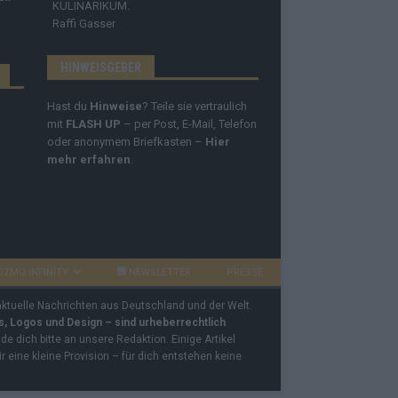
KULINARIKUM.
Raffi Gasser
HINWEISGEBER
Hast du
Hinweise
? Teile sie vertraulich
mit
FLASH UP
– per Post, E-Mail, Telefon
oder anonymem Briefkasten –
Hier
mehr erfahren
.
OZMO INFINITY
NEWSLETTER
PRESSE
 aktuelle Nachrichten aus Deutschland und der Welt.
os, Logos und Design – sind urheberrechtlich
e dich bitte an unsere Redaktion. Einige Artikel
ir eine kleine Provision – für dich entstehen keine