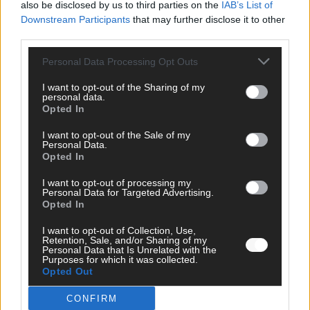
ÜBER UNS
also be disclosed by us to third parties on the
IAB’s List of
Downstream Participants
that may further disclose it to other
Unternehmensporträt
third parties.
Ehtikrichtlinie & Faktencheck
Redaktion und Verwaltung
Personal Data Processing Opt Outs
I want to opt-out of the Sharing of my
YOUTUBE
personal data.
Opted In
FLASH
auf YouTube
I want to opt-out of the Sale of my
Personal Data.
FOLGE UNS
Opted In
I want to opt-out of processing my
Facebook
Personal Data for Targeted Advertising.
Opted In
Bluesky
I want to opt-out of Collection, Use,
Retention, Sale, and/or Sharing of my
Personal Data that Is Unrelated with the
Purposes for which it was collected.
Opted Out
Tumblr
CONFIRM