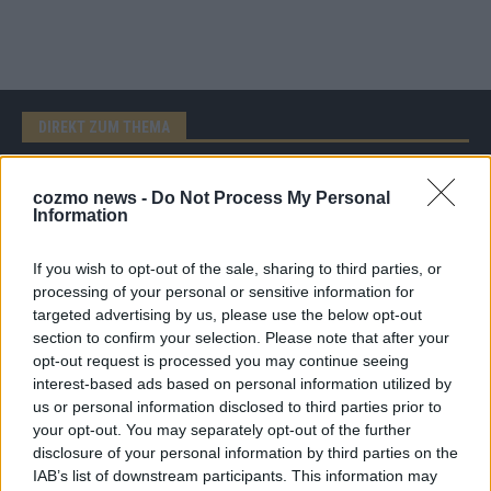
DIREKT ZUM THEMA
News
cozmo news -
Do Not Process My Personal
Politik & Co
Information
Money Matters
Tipps & Tricks
Brainpower
If you wish to opt-out of the sale, sharing to third parties, or
Specials
processing of your personal or sensitive information for
Meinung
targeted advertising by us, please use the below opt-out
Streams & Storys
section to confirm your selection. Please note that after your
Eurovision
opt-out request is processed you may continue seeing
interest-based ads based on personal information utilized by
FLASH – DAS VIDEOPORTAL
us or personal information disclosed to third parties prior to
your opt-out. You may separately opt-out of the further
disclosure of your personal information by third parties on the
IAB’s list of downstream participants. This information may