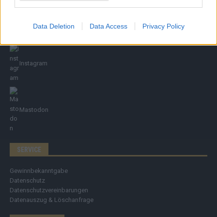
Threads
Data Deletion
Data Access
Privacy Policy
Instagram
Mastodon
SERVICE
Gewinnbekanntgabe
Datenschutz
Datenschutzvereinbarungen
Datenauszug & Löschanfrage