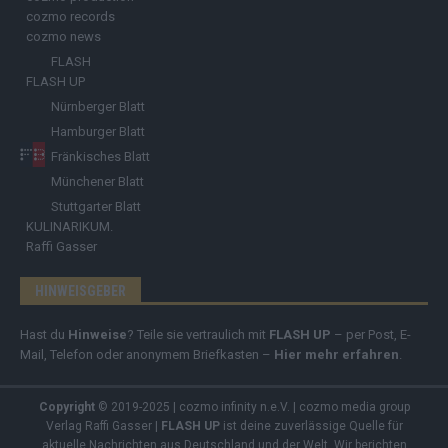
cozmo records
cozmo news
FLASH
FLASH UP
Nürnberger Blatt
Hamburger Blatt
Fränkisches Blatt
Münchener Blatt
Stuttgarter Blatt
KULINARIKUM.
Raffi Gasser
HINWEISGEBER
Hast du
Hinweise
? Teile sie vertraulich mit
FLASH UP
– per Post, E-
Mail, Telefon oder anonymem Briefkasten –
Hier mehr erfahren
.
Copyright
© 2019-2025 | cozmo infinity n.e.V. | cozmo media group
Verlag Raffi Gasser |
FLASH UP
ist deine zuverlässige Quelle für
aktuelle Nachrichten aus Deutschland und der Welt. Wir berichten