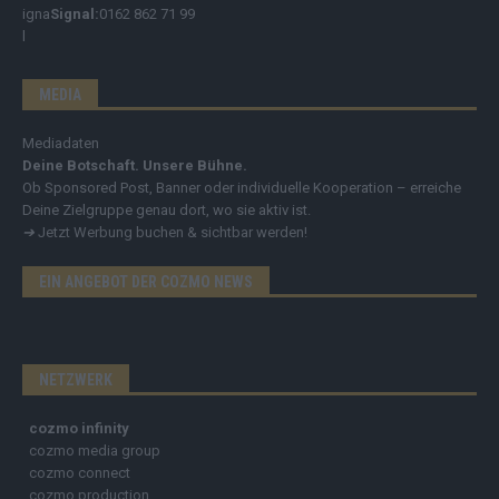
Signal:
0162 862 71 99
MEDIA
Mediadaten
Deine Botschaft. Unsere Bühne.
Ob Sponsored Post, Banner oder individuelle Kooperation – erreiche
Deine Zielgruppe genau dort, wo sie aktiv ist.
➔
Jetzt Werbung buchen & sichtbar werden!
EIN ANGEBOT DER COZMO NEWS
NETZWERK
cozmo infinity
cozmo media group
cozmo connect
cozmo production