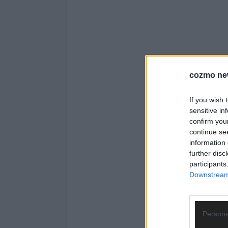
cozmo ne
If you wish 
sensitive in
confirm you
continue se
information 
further disc
participants
Downstream 
Persona