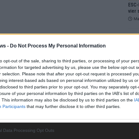
ESC-
vier 
Ma
KOMM
Wer z
ws -
Do Not Process My Personal Information
wirkl
Ma
to opt-out of the sale, sharing to third parties, or processing of your per
formation for targeted advertising by us, please use the below opt-out s
r selection. Please note that after your opt-out request is processed y
EXTRA
eing interest-based ads based on personal information utilized by us or
Euro
disclosed to third parties prior to your opt-out. You may separately opt-
Halbf
losure of your personal information by third parties on the IAB’s list of
Ma
. This information may also be disclosed by us to third parties on the
IA
Participants
that may further disclose it to other third parties.
AD
l Data Processing Opt Outs