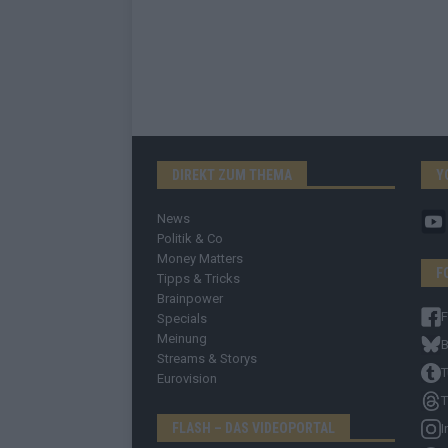
DIREKT ZUM THEMA
Y
News
Politik & Co
Money Matters
F
Tipps & Tricks
Brainpower
Specials
Meinung
B
Streams & Storys
T
Eurovision
T
FLASH – DAS VIDEOPORTAL
I