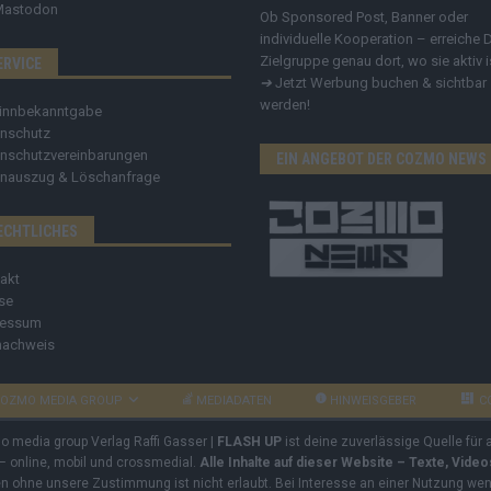
Mastodon
Ob Sponsored Post, Banner oder
individuelle Kooperation – erreiche 
Zielgruppe genau dort, wo sie aktiv i
ERVICE
➔
Jetzt Werbung buchen & sichtbar
werden!
innbekanntgabe
nschutz
nschutzvereinbarungen
EIN ANGEBOT DER COZMO NEWS
nauszug & Löschanfrage
ECHTLICHES
akt
se
ressum
nachweis
OZMO MEDIA GROUP
MEDIADATEN
HINWEISGEBER
C
mo media group Verlag Raffi Gasser |
FLASH UP
ist deine zuverlässige Quelle für
 – online, mobil und crossmedial.
Alle Inhalte auf dieser Website – Texte, Vide
ben ohne unsere Zustimmung ist nicht erlaubt. Bei Interesse an einer Nutzung wend