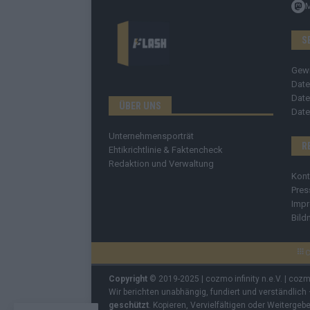
S
Gew
Date
Date
ÜBER UNS
Date
Unternehmensporträt
R
Ehtikrichtlinie & Faktencheck
Redaktion und Verwaltung
Kont
Pres
Imp
Bild
C
Copyright
© 2019-2025 | cozmo infinity n.e.V. | coz
Wir berichten unabhängig, fundiert und verständlich
geschützt
. Kopieren, Vervielfältigen oder Weiterge