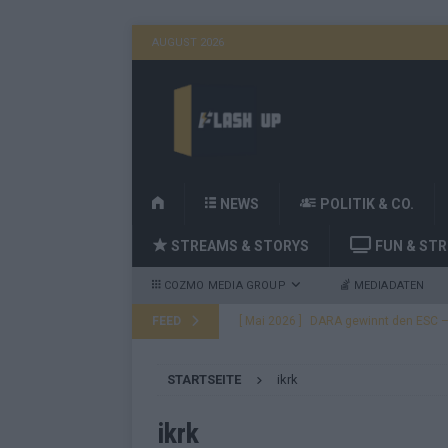
AUGUST 2026
H
NEWS
POLITIK & CO.
O
STREAMS & STORYS
FUN & ST
M
E
COZMO MEDIA GROUP
MEDIADATEN
FEED
[ Mai 2026 ]
DARA gewinnt den ESC – B
fast leer aus
EUROVISION
STARTSEITE
ikrk
[ Mai 2026 ]
JJ, Lordi, Verka Serduchk
[ Mai 2026 ]
ESC-Finale heute Abend –
ikrk