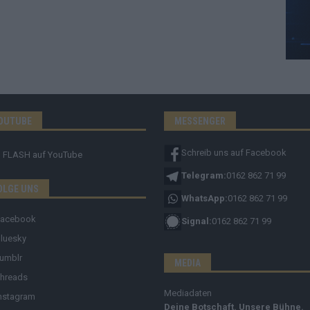
OUTUBE
MESSENGER
Schreib uns auf Facebook
FLASH
auf YouTube
Telegram:
0162 862 71 99
OLGE UNS
WhatsApp:
0162 862 71 99
Facebook
Signal:
0162 862 71 99
luesky
umblr
MEDIA
hreads
Mediadaten
nstagram
Deine Botschaft. Unsere Bühne.