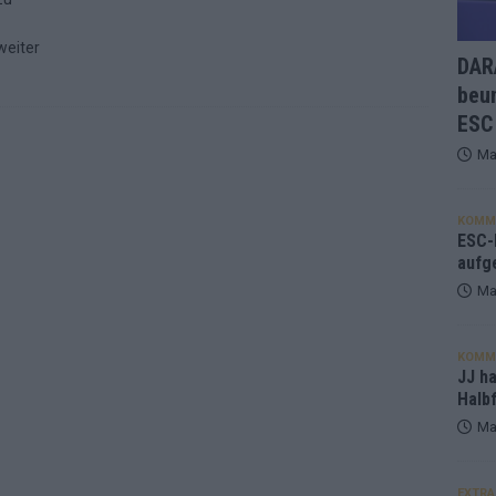
weiter
DARA
beu
ESC
Ma
KOMM
ESC-F
aufg
Ma
KOMM
JJ h
Halbf
Ma
EXTRA