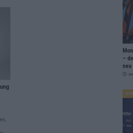
and Favorit, Australien aufgestiegen – alle 25 Acts im Kurzcheck
ne Zahl zur Ikone wurde: 70 Jahre ESC-Wertungsgeschichte!
Mona
ett – 26 Länder wollen den Sieg in Wien
EUROVISION
– de
t – der Rest des ESC-Halbfinales war solide, aber kein Feuerwerk
neu
Ju
gen die Wettquoten – vier sicher, sechs zittern, einer chancenlos!
rung
KO
esternbrauerei – der Europa-Park 2026 macht vieles neu
EXTRA
 Israel beunruhigend – unser Kommentar zum ESC 2026
ert,
zu