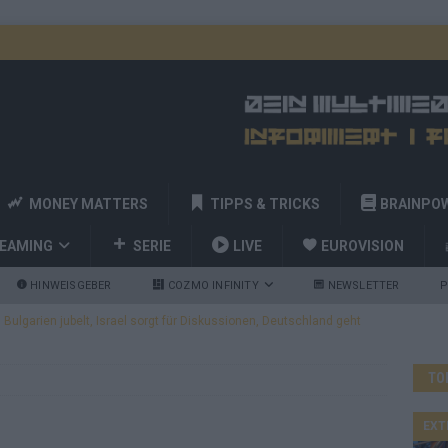
MONEY MATTERS
TIPPS & TRICKS
BRAINPO
REAMING
SERIE
LIVE
EUROVISION
HINWEISGEBER
COZMO INFINITY
NEWSLETTER
P
ulgarien jubelt, Israel sorgt für Diskussionen, Deutschland geht
TO
a und Billy Joel – das ESC-Finale wird eine Party
EUROVISION
 Startreihenfolge steht, Deutschland singt als Zweites!
EXT