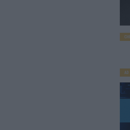
CH
AD