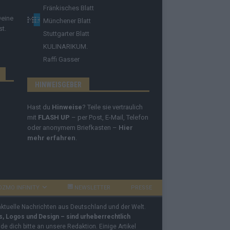
Fränkisches Blatt
Deine
Münchener Blatt
st.
Stuttgarter Blatt
KULINARIKUM.
Raffi Gasser
HINWEISGEBER
Hast du
Hinweise
? Teile sie vertraulich
mit
FLASH UP
– per Post, E-Mail, Telefon
oder anonymem Briefkasten –
Hier
mehr erfahren
.
OZMO INFINITY
NEWSLETTER
PRESSE
 aktuelle Nachrichten aus Deutschland und der Welt.
os, Logos und Design – sind urheberrechtlich
e dich bitte an unsere Redaktion. Einige Artikel