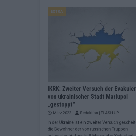
EUROVISION
EXTRA
[ Mai 2026 ]
ESC-Finale morgen: Finnl
KOMMENTAR
[ Mai 2026 ]
„Douze Points“ – wie ei
EUROVISION
[ Mai 2026 ]
Das ESC-Finale ist kompl
[ Mai 2026 ]
JJ hat den Abend gerette
KOMMENTAR
[ Mai 2026 ]
ESC-Halbfinale 2: Das sa
IKRK: Zweiter Versuch der Evakuie
von ukrainischer Stadt Mariupol
EXTRA
„gestoppt“
[ Juni 2026 ]
Monaco, Sallys Café, W
März 2022
Redaktion | FLASH UP
[ Mai 2026 ]
DARA gewinnt verdient,
In der Ukraine ist ein zweiter Versuch gescheit
KOMMENTAR
die Bewohner der von russischen Truppen
belagerten Hafenstadt Mariupol in Sicherheit 