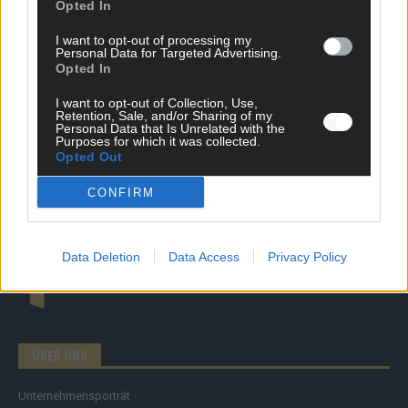
Opted In
News
Politik & Co
I want to opt-out of processing my
Personal Data for Targeted Advertising.
Money Matters
Opted In
Tipps & Tricks
Brainpower
I want to opt-out of Collection, Use,
Specials
Retention, Sale, and/or Sharing of my
Meinung
Personal Data that Is Unrelated with the
Purposes for which it was collected.
Streams & Storys
Opted Out
Eurovision
CONFIRM
FLASH – DAS VIDEOPORTAL
Data Deletion
Data Access
Privacy Policy
ÜBER UNS
Unternehmensporträt