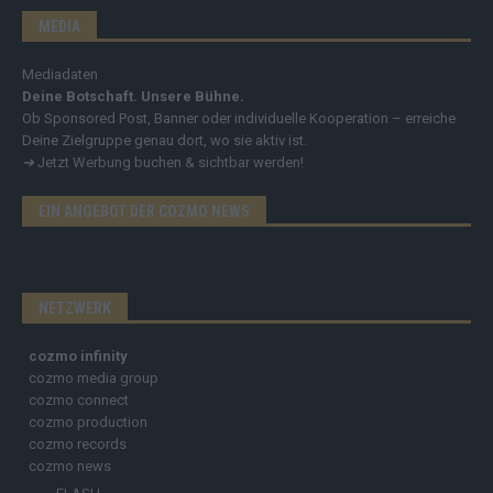
MEDIA
Mediadaten
Deine Botschaft. Unsere Bühne.
Ob Sponsored Post, Banner oder individuelle Kooperation – erreiche
Deine Zielgruppe genau dort, wo sie aktiv ist.
➔
Jetzt Werbung buchen & sichtbar werden!
EIN ANGEBOT DER COZMO NEWS
NETZWERK
cozmo infinity
cozmo media group
cozmo connect
cozmo production
cozmo records
cozmo news