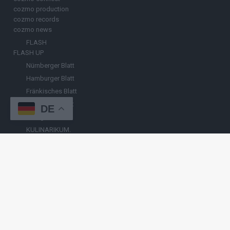
cozmo production
cozmo records
cozmo news
FLASH
FLASH UP
Nürnberger Blatt
Hamburger Blatt
Fränkisches Blatt
Münchener Blatt
DE
Stuttgarter Blatt
KULINARIKUM.
Raffi Gasser
HINWEISGEBER
Hast du
Hinweise
? Teile sie vertraulich mit
FLASH UP
– per Post, E-
Mail, Telefon oder anonymem Briefkasten –
Hier mehr erfahren
.