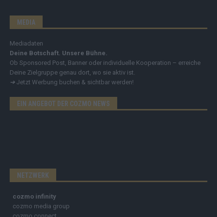
MEDIA
Mediadaten
Deine Botschaft. Unsere Bühne.
Ob Sponsored Post, Banner oder individuelle Kooperation – erreiche
Deine Zielgruppe genau dort, wo sie aktiv ist.
➔
Jetzt Werbung buchen & sichtbar werden!
EIN ANGEBOT DER COZMO NEWS
NETZWERK
cozmo infinity
cozmo media group
cozmo connect