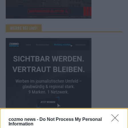
WERBE BEI UNS!
cozmo news -
Do Not Process My Personal
CHECK UNS AUF FACEBOOK
Information