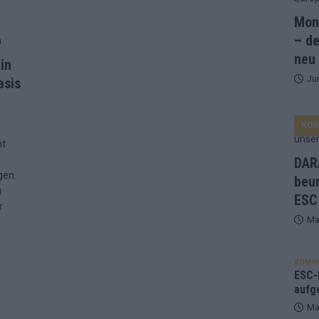
Mona
and Favorit, Australien aufgestiegen – alle 25 Acts im Kurzcheck
– de
neu
in
Ju
ne Zahl zur Ikone wurde: 70 Jahre ESC-Wertungsgeschichte!
asis
KO
ett – 26 Länder wollen den Sieg in Wien
EUROVISION
nt
t – der Rest des ESC-Halbfinales war solide, aber kein Feuerwerk
DARA
gen.
beu
u
ESC
gen die Wettquoten – vier sicher, sechs zittern, einer chancenlos!
r
Ma
esternbrauerei – der Europa-Park 2026 macht vieles neu
EXTRA
KOMM
 Israel beunruhigend – unser Kommentar zum ESC 2026
ESC-F
aufg
Ma