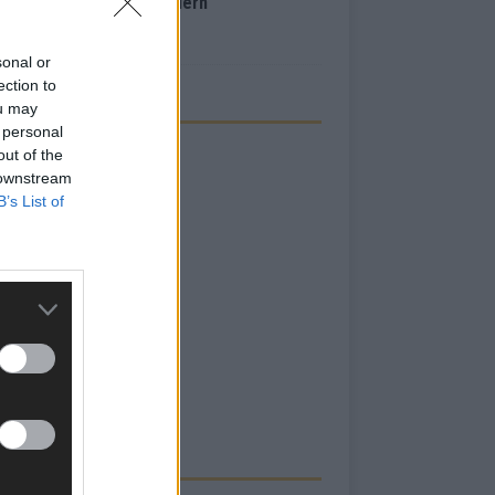
inale – der Abend in Bildern
i 2026
sonal or
ection to
ou may
 personal
out of the
 downstream
B’s List of
RBE BEI UNS!