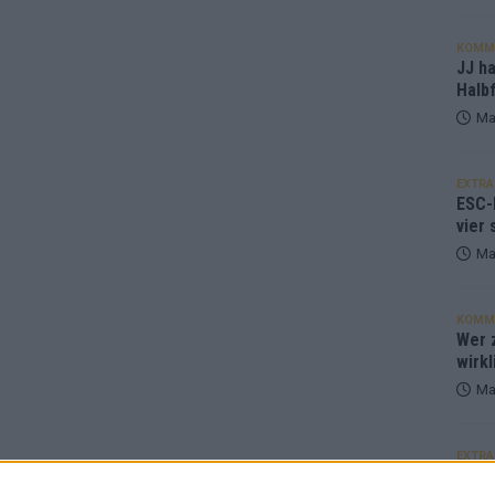
KOMM
JJ h
Halbf
Ma
EXTRA
ESC-
vier 
Ma
KOMM
Wer z
wirkl
Ma
EXTRA
Euro