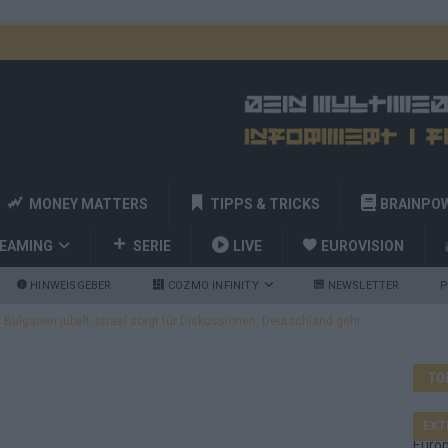
MONEY MATTERS
TIPPS & TRICKS
BRAINPO
REAMING
SERIE
LIVE
EUROVISION
HINWEISGEBER
COZMO INFINITY
NEWSLETTER
P
ulgarien jubelt, Israel sorgt für Diskussionen, Deutschland geht
TO
a und Billy Joel – das ESC-Finale wird eine Party
EUROVISION
 Startreihenfolge steht, Deutschland singt als Zweites!
EXT