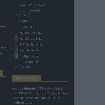
cozmo production
cozmo records
cozmo news
FLASH
FLASH UP
Nürnberger Blatt
Hamburger Blatt
Fränkisches Blatt
Deine
Münchener Blatt
st.
Stuttgarter Blatt
KULINARIKUM.
Raffi Gasser
HINWEISGEBER
Hast du
Hinweise
? Teile sie vertraulich
mit
FLASH UP
– per Post, E-Mail, Telefon
oder anonymem Briefkasten –
Hier
mehr erfahren
.