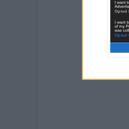
I want 
Advertis
Opted 
I want t
of my P
was col
Opted 