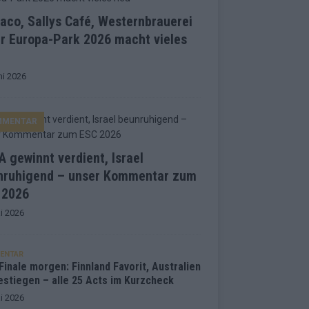
co, Sallys Café, Westernbrauerei
r Europa-Park 2026 macht vieles
ni 2026
MMENTAR
 gewinnt verdient, Israel
nruhigend – unser Kommentar zum
 2026
i 2026
ENTAR
inale morgen: Finnland Favorit, Australien
estiegen – alle 25 Acts im Kurzcheck
i 2026