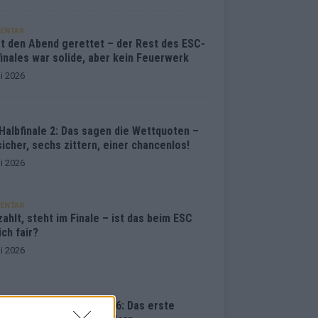
ENTAR
at den Abend gerettet – der Rest des ESC-
inales war solide, aber kein Feuerwerk
i 2026
Halbfinale 2: Das sagen die Wettquoten –
sicher, sechs zittern, einer chancenlos!
i 2026
ENTAR
ahlt, steht im Finale – ist das beim ESC
ich fair?
i 2026
vision Song Contest 2026: Das erste