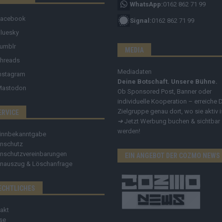
WhatsApp:
0162 862 71 99
Facebook
Signal:
0162 862 71 99
luesky
umblr
MEDIA
hreads
Mediadaten
nstagram
Deine Botschaft. Unsere Bühne.
Mastodon
Ob Sponsored Post, Banner oder
individuelle Kooperation – erreiche 
Zielgruppe genau dort, wo sie aktiv i
ERVICE
➔
Jetzt Werbung buchen & sichtbar
werden!
innbekanntgabe
nschutz
nschutzvereinbarungen
EIN ANGEBOT DER COZMO NEWS
nauszug & Löschanfrage
ECHTLICHES
akt
se