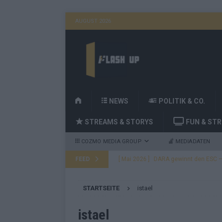
AUGUST 2026
H
NEWS
POLITIK & CO.
O
STREAMS & STORYS
FUN & ST
M
E
COZMO MEDIA GROUP
MEDIADATEN
FEED
[ Mai 2026 ]
DARA gewinnt den ESC – B
fast leer aus
EUROVISION
STARTSEITE
istael
[ Mai 2026 ]
JJ, Lordi, Verka Serduchk
[ Mai 2026 ]
ESC-Finale heute Abend –
istael