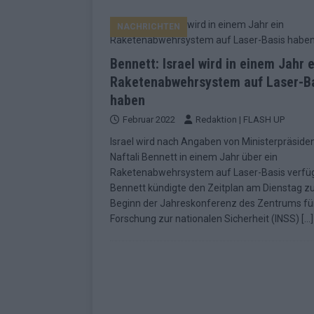
EUROVISION
NACHRICHTEN
[ Mai 2026 ]
ESC-Finale morgen: Finnl
KOMMENTAR
Bennett: Israel wird in einem Jahr e
[ Mai 2026 ]
„Douze Points“ – wie ei
Raketenabwehrsystem auf Laser-B
haben
EUROVISION
Februar 2022
Redaktion | FLASH UP
[ Mai 2026 ]
Das ESC-Finale ist kompl
Israel wird nach Angaben von Ministerpräside
[ Mai 2026 ]
JJ hat den Abend gerette
Naftali Bennett in einem Jahr über ein
Raketenabwehrsystem auf Laser-Basis verfü
KOMMENTAR
Bennett kündigte den Zeitplan am Dienstag z
[ Mai 2026 ]
ESC-Halbfinale 2: Das sa
Beginn der Jahreskonferenz des Zentrums fü
Forschung zur nationalen Sicherheit (INSS)
[…]
EXTRA
[ Juni 2026 ]
Monaco, Sallys Café, W
[ Mai 2026 ]
DARA gewinnt verdient,
KOMMENTAR