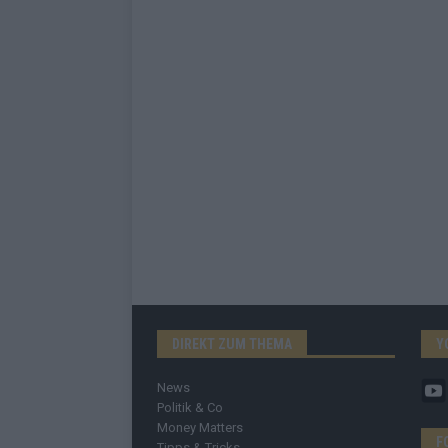
DIREKT ZUM THEMA
Y
News
Politik & Co
Money Matters
F
Tipps & Tricks