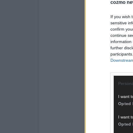
cozmo ne
If you wish 
sensitive in
confirm you
continue se
information 
further disc
participants
Downstream 
Persona
I want t
Opted 
I want t
Opted 