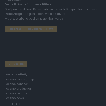
Deine Botschaft. Unsere Bühne.
Ob Sponsored Post, Banner oder individuelle Kooperation – erreiche
Deine Zielgruppe genau dort, wo sie aktiv ist.
➔
Jetzt Werbung buchen & sichtbar werden!
EIN ANGEBOT DER COZMO NEWS
NETZWERK
cozmo infinity
cozmo media group
cozmo connect
cozmo production
cozmo records
cozmo news
FLASH