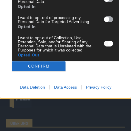
Personal Data.
DIREKT ZUM THEMA
Opted In
News
I want to opt-out of processing my
Politik & Co
Personal Data for Targeted Advertising.
Money Matters
Opted In
Tipps & Tricks
I want to opt-out of Collection, Use,
Brainpower
Retention, Sale, and/or Sharing of my
Specials
Personal Data that Is Unrelated with the
Meinung
Purposes for which it was collected.
Opted Out
Streams & Storys
Eurovision
CONFIRM
FLASH – DAS VIDEOPORTAL
Data Deletion
Data Access
Privacy Policy
ÜBER UNS