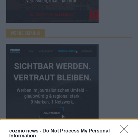
WERBE BEI UNS!
cozmo news -
Do Not Process My Personal
CHECK UNS AUF FACEBOOK
Information