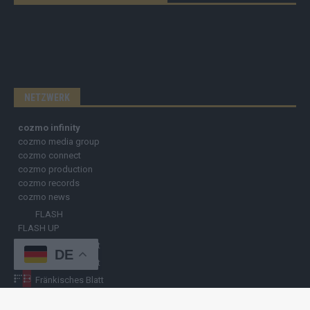
NETZWERK
cozmo infinity
cozmo media group
cozmo connect
cozmo production
cozmo records
cozmo news
FLASH
FLASH UP
Nürnberger Blatt
DE
Hamburger Blatt
Fränkisches Blatt
Münchener Blatt