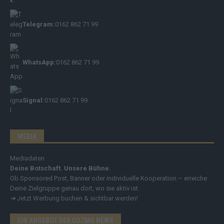
Telegram:
0162 862 71 99
WhatsApp:
0162 862 71 99
Signal:
0162 862 71 99
MEDIA
Mediadaten
Deine Botschaft. Unsere Bühne.
Ob Sponsored Post, Banner oder individuelle Kooperation – erreiche
Deine Zielgruppe genau dort, wo sie aktiv ist.
➔
Jetzt Werbung buchen & sichtbar werden!
EIN ANGEBOT DER COZMO NEWS