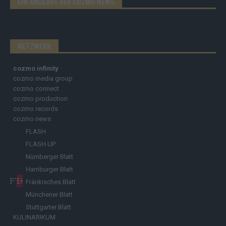
EIN ANGEBOT DER COZMO NEWS
NETZWERK
cozmo infinity
cozmo media group
cozmo connect
cozmo production
cozmo records
cozmo news
FLASH
FLASH UP
Nürnberger Blatt
Hamburger Blatt
Fränkisches Blatt
Münchener Blatt
Stuttgarter Blatt
KULINARIKUM.