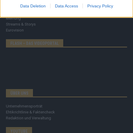
Tipps & Tricks
Data Deletion
Data Access
Privacy Policy
Brainpower
Specials
Meinung
Streams & Storys
Eurovision
FLASH – DAS VIDEOPORTAL
ÜBER UNS
Unternehmensporträt
Ehtikrichtlinie & Faktencheck
Redaktion und Verwaltung
YOUTUBE