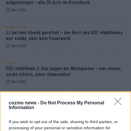
aufgestiegen – alle 25 Acts im Kurzcheck
Mai 2026
KOMMENTAR
JJ hat den Abend gerettet – der Rest des ESC-Halbfinales
war solide, aber kein Feuerwerk
Mai 2026
EXTRA
ESC-Halbfinale 2: Das sagen die Wettquoten – vier sicher,
sechs zittern, einer chancenlos!
Mai 2026
KOMMENTAR
cozmo news -
Do Not Process My Personal
Wer zahlt, steht im Finale – ist das beim ESC wirklich fair?
Information
Mai 2026
If you wish to opt-out of the sale, sharing to third parties, or
processing of your personal or sensitive information for
EXTRA