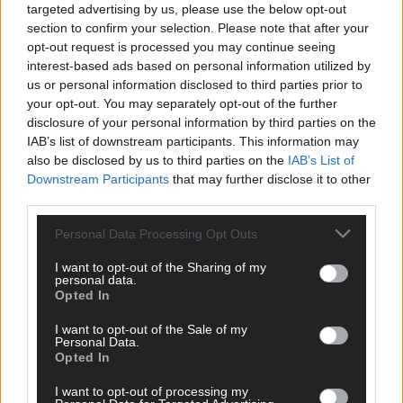
targeted advertising by us, please use the below opt-out
Eurovision Song Contest 2026: Das erste Halbfinale – der
Abend in Bildern
section to confirm your selection. Please note that after your
opt-out request is processed you may continue seeing
Mai 2026
interest-based ads based on personal information utilized by
us or personal information disclosed to third parties prior to
your opt-out. You may separately opt-out of the further
AD
disclosure of your personal information by third parties on the
IAB’s list of downstream participants. This information may
also be disclosed by us to third parties on the
IAB’s List of
Downstream Participants
that may further disclose it to other
WERBE BEI UNS!
third parties.
Personal Data Processing Opt Outs
I want to opt-out of the Sharing of my
CHECK UNS AUF FACEBOOK
personal data.
Opted In
I want to opt-out of the Sale of my
Personal Data.
Opted In
AD
I want to opt-out of processing my