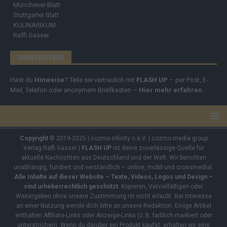
Münchener Blatt
Stuttgarter Blatt
KULINARIKUM.
Raffi Gasser
HINWEISGEBER
Hast du
Hinweise
? Teile sie vertraulich mit
FLASH UP
– per Post, E-
Mail, Telefon oder anonymem Briefkasten –
Hier mehr erfahren
.
Copyright
© 2019-2025 | cozmo infinity n.e.V. | cozmo media group
Verlag Raffi Gasser |
FLASH UP
ist deine zuverlässige Quelle für
aktuelle Nachrichten aus Deutschland und der Welt. Wir berichten
unabhängig, fundiert und verständlich – online, mobil und crossmedial.
Alle Inhalte auf dieser Website – Texte, Videos, Logos und Design –
sind urheberrechtlich geschützt
. Kopieren, Vervielfältigen oder
Weitergeben ohne unsere Zustimmung ist nicht erlaubt. Bei Interesse
an einer Nutzung wende dich bitte an unsere Redaktion. Einige Artikel
enthalten Affiliate-Links oder Anzeige-Links (z. B. farblich markiert oder
unterstrichen). Wenn du darüber ein Produkt kaufst, erhalten wir eine