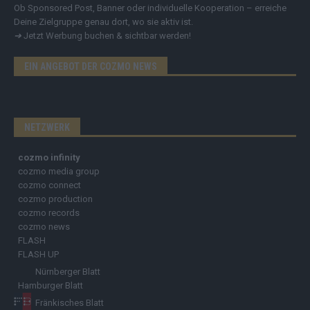
Ob Sponsored Post, Banner oder individuelle Kooperation – erreiche
Deine Zielgruppe genau dort, wo sie aktiv ist.
➔
Jetzt Werbung buchen & sichtbar werden!
EIN ANGEBOT DER COZMO NEWS
NETZWERK
cozmo infinity
cozmo media group
cozmo connect
cozmo production
cozmo records
cozmo news
FLASH
FLASH UP
Nürnberger Blatt
Hamburger Blatt
Fränkisches Blatt