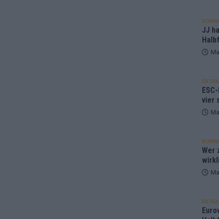
KOMM
JJ h
Halbf
Ma
EXTRA
ESC-
vier 
Ma
KOMM
Wer z
wirkl
Ma
EXTRA
Euro