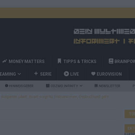
MONEY MATTERS
TIPPS & TRICKS
BRAINPO
REAMING
SERIE
LIVE
EUROVISION
HINWEISGEBER
COZMO INFINITY
NEWSLETTER
P
ulgarien jubelt, Israel sorgt für Diskussionen, Deutschland geht
TO
a und Billy Joel – das ESC-Finale wird eine Party
EUROVISION
 Startreihenfolge steht, Deutschland singt als Zweites!
EXT