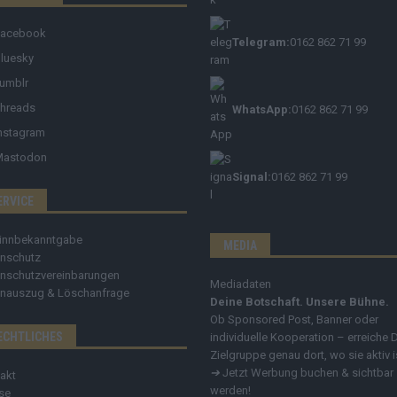
Facebook
Telegram:
0162 862 71 99
luesky
umblr
hreads
WhatsApp:
0162 862 71 99
nstagram
Mastodon
Signal:
0162 862 71 99
ERVICE
innbekanntgabe
MEDIA
nschutz
nschutzvereinbarungen
Mediadaten
nauszug & Löschanfrage
Deine Botschaft. Unsere Bühne.
Ob Sponsored Post, Banner oder
ECHTLICHES
individuelle Kooperation – erreiche 
Zielgruppe genau dort, wo sie aktiv i
➔
Jetzt Werbung buchen & sichtbar
akt
werden!
se