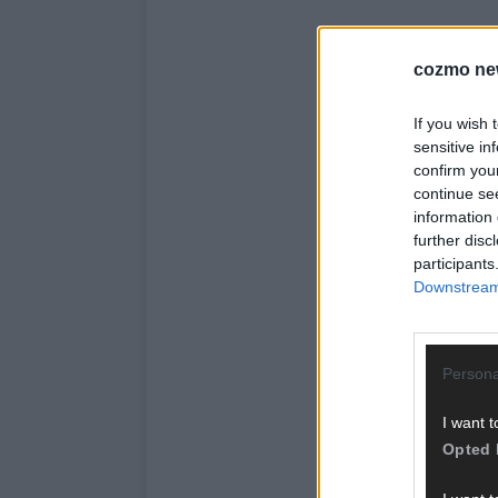
cozmo ne
If you wish 
sensitive in
confirm you
continue se
information 
further disc
participants
Downstream 
Persona
I want t
Opted 