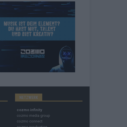
NETZWERK
cozmo infinity
cozmo media group
cozmo connect
cozmo production