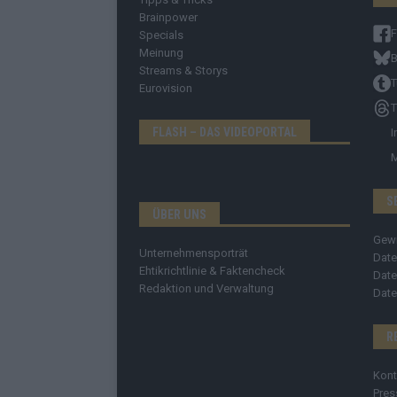
Brainpower
Specials
Meinung
B
Streams & Storys
T
Eurovision
T
FLASH – DAS VIDEOPORTAL
I
S
ÜBER UNS
Gew
Unternehmensporträt
Date
Ehtikrichtlinie & Faktencheck
Date
Redaktion und Verwaltung
Date
R
Kont
Pres