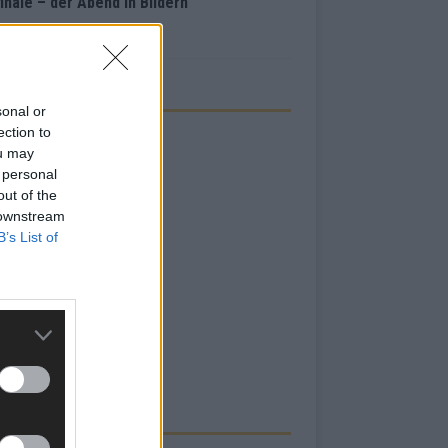
inale – der Abend in Bildern
i 2026
sonal or
ection to
ou may
 personal
out of the
 downstream
B’s List of
RBE BEI UNS!