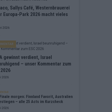
co, Sallys Café, Westernbrauerei
r Europa-Park 2026 macht vieles
ni 2026
MMENTAR
 gewinnt verdient, Israel
nruhigend – unser Kommentar zum
 2026
i 2026
ENTAR
inale morgen: Finnland Favorit, Australien
estiegen – alle 25 Acts im Kurzcheck
i 2026