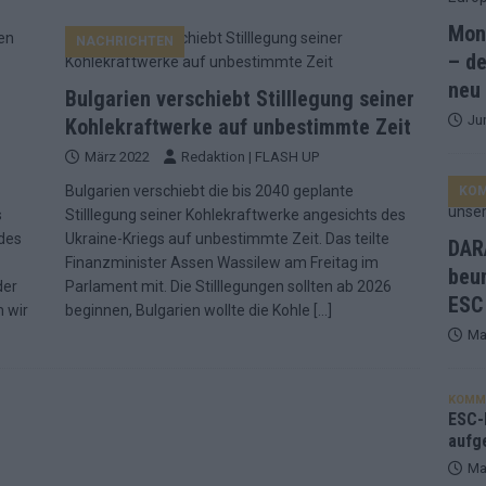
Mona
NACHRICHTEN
and Favorit, Australien aufgestiegen – alle 25 Acts im Kurzcheck
– de
neu
Bulgarien verschiebt Stilllegung seiner
Ju
ne Zahl zur Ikone wurde: 70 Jahre ESC-Wertungsgeschichte!
Kohlekraftwerke auf unbestimmte Zeit
März 2022
Redaktion | FLASH UP
Bulgarien verschiebt die bis 2040 geplante
KO
ett – 26 Länder wollen den Sieg in Wien
EUROVISION
s
Stilllegung seiner Kohlekraftwerke angesichts des
t – der Rest des ESC-Halbfinales war solide, aber kein Feuerwerk
 des
Ukraine-Kriegs auf unbestimmte Zeit. Das teilte
DARA
Finanzminister Assen Wassilew am Freitag im
beu
der
Parlament mit. Die Stilllegungen sollten ab 2026
ESC
gen die Wettquoten – vier sicher, sechs zittern, einer chancenlos!
 wir
beginnen, Bulgarien wollte die Kohle
[…]
Ma
esternbrauerei – der Europa-Park 2026 macht vieles neu
EXTRA
KOMM
 Israel beunruhigend – unser Kommentar zum ESC 2026
ESC-F
aufg
Ma