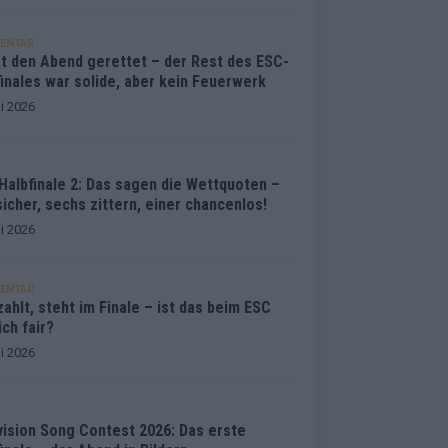
ENTAR
at den Abend gerettet – der Rest des ESC-
inales war solide, aber kein Feuerwerk
i 2026
Halbfinale 2: Das sagen die Wettquoten –
sicher, sechs zittern, einer chancenlos!
i 2026
ENTAR
ahlt, steht im Finale – ist das beim ESC
ich fair?
i 2026
vision Song Contest 2026: Das erste