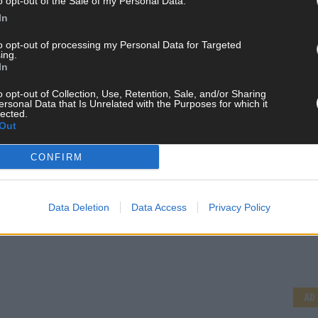
o opt-out of the Sale of my Personal Data.
In
to opt-out of processing my Personal Data for Targeted
ing.
In
o opt-out of Collection, Use, Retention, Sale, and/or Sharing
ersonal Data that Is Unrelated with the Purposes for which it
lected.
Out
CONFIRM
Data Deletion
Data Access
Privacy Policy
CH
AD