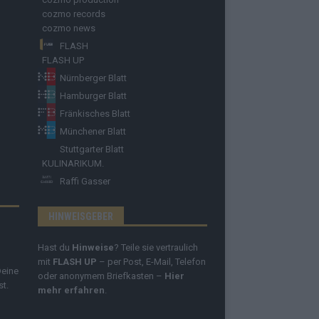
cozmo records
cozmo news
FLASH
FLASH UP
Nürnberger Blatt
Hamburger Blatt
Fränkisches Blatt
Münchener Blatt
Stuttgarter Blatt
KULINARIKUM.
Raffi Gasser
HINWEISGEBER
Hast du
Hinweise
? Teile sie vertraulich
mit
FLASH UP
– per Post, E-Mail, Telefon
Deine
oder anonymem Briefkasten –
Hier
st.
mehr erfahren
.