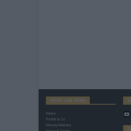
DIREKT ZUM THEMA
Y
News
Politik & Co
Money Matters
F
Tipps & Tricks