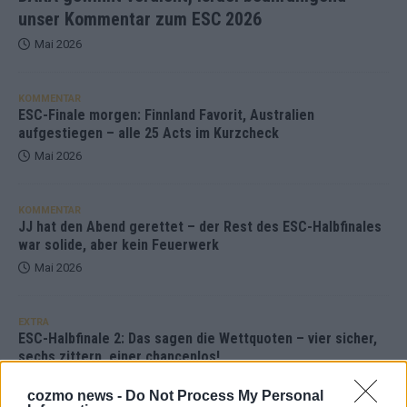
unser Kommentar zum ESC 2026
Mai 2026
KOMMENTAR
ESC-Finale morgen: Finnland Favorit, Australien
aufgestiegen – alle 25 Acts im Kurzcheck
Mai 2026
KOMMENTAR
JJ hat den Abend gerettet – der Rest des ESC-Halbfinales
war solide, aber kein Feuerwerk
Mai 2026
EXTRA
ESC-Halbfinale 2: Das sagen die Wettquoten – vier sicher,
sechs zittern, einer chancenlos!
Mai 2026
cozmo news -
Do Not Process My Personal