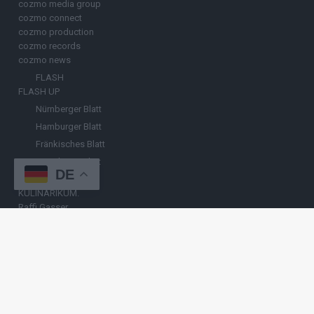
cozmo media group
cozmo connect
cozmo production
cozmo records
cozmo news
FLASH
FLASH UP
Nürnberger Blatt
Hamburger Blatt
Fränkisches Blatt
Münchener Blatt
DE
Stuttgarter Blatt
KULINARIKUM.
Raffi Gasser
HINWEISGEBER
Hast du
Hinweise
? Teile sie vertraulich mit
FLASH UP
– per Post, E-
Mail, Telefon oder anonymem Briefkasten –
Hier mehr erfahren
.