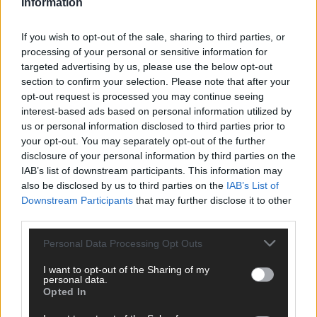
Information
KOMMENTAR
Wer zahlt, steht im Finale – ist das beim ESC wirklich fair?
If you wish to opt-out of the sale, sharing to third parties, or
Mai 2026
processing of your personal or sensitive information for
targeted advertising by us, please use the below opt-out
section to confirm your selection. Please note that after your
EXTRA
opt-out request is processed you may continue seeing
Eurovision Song Contest 2026: Das erste Halbfinale – der
interest-based ads based on personal information utilized by
Abend in Bildern
us or personal information disclosed to third parties prior to
Mai 2026
your opt-out. You may separately opt-out of the further
disclosure of your personal information by third parties on the
IAB’s list of downstream participants. This information may
AD
also be disclosed by us to third parties on the
IAB’s List of
Downstream Participants
that may further disclose it to other
third parties.
Personal Data Processing Opt Outs
I want to opt-out of the Sharing of my
personal data.
Opted In