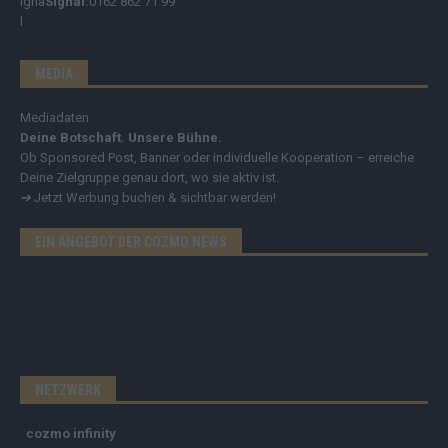
Signal:
0162 862 71 99
MEDIA
Mediadaten
Deine Botschaft. Unsere Bühne.
Ob Sponsored Post, Banner oder individuelle Kooperation – erreiche
Deine Zielgruppe genau dort, wo sie aktiv ist.
➔
Jetzt Werbung buchen & sichtbar werden!
EIN ANGEBOT DER COZMO NEWS
NETZWERK
cozmo infinity