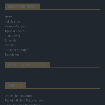
DIREKT ZUM THEMA
News
Politik & Co
Money Matters
Tipps & Tricks
Brainpower
Specials
Meinung
Streams & Storys
Eurovision
FLASH – DAS VIDEOPORTAL
ÜBER UNS
Unternehmensporträt
Ehtikrichtlinie & Faktencheck