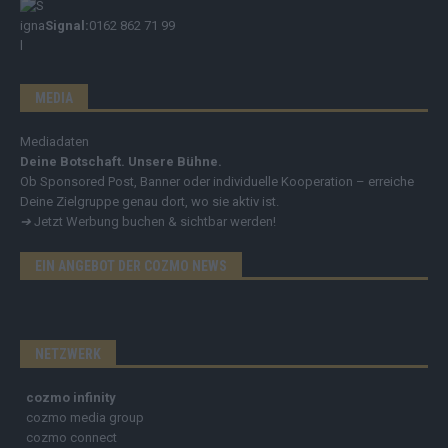
Signal:
0162 862 71 99
MEDIA
Mediadaten
Deine Botschaft. Unsere Bühne.
Ob Sponsored Post, Banner oder individuelle Kooperation – erreiche
Deine Zielgruppe genau dort, wo sie aktiv ist.
➔
Jetzt Werbung buchen & sichtbar werden!
EIN ANGEBOT DER COZMO NEWS
NETZWERK
cozmo infinity
cozmo media group
cozmo connect