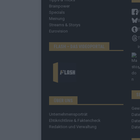
Brainpower
Specials
Meinung
B
Streams & Storys
T
Eurovision
T
FLASH – DAS VIDEOPORTAL
I
S
ÜBER UNS
Gew
Unternehmensporträt
Date
Ehtikrichtlinie & Faktencheck
Date
Redaktion und Verwaltung
Date