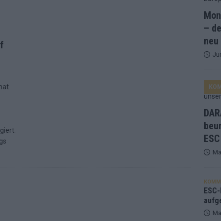
Mona
and Favorit, Australien aufgestiegen – alle 25 Acts im Kurzcheck
– de
neu
f
Ju
ne Zahl zur Ikone wurde: 70 Jahre ESC-Wertungsgeschichte!
hat
KO
ett – 26 Länder wollen den Sieg in Wien
EUROVISION
t – der Rest des ESC-Halbfinales war solide, aber kein Feuerwerk
DARA
beu
giert.
ESC
gen die Wettquoten – vier sicher, sechs zittern, einer chancenlos!
ngs
Ma
esternbrauerei – der Europa-Park 2026 macht vieles neu
EXTRA
KOMM
 Israel beunruhigend – unser Kommentar zum ESC 2026
ESC-F
aufg
Ma