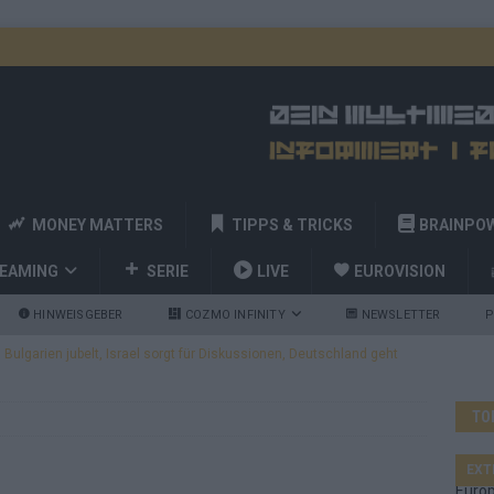
MONEY MATTERS
TIPPS & TRICKS
BRAINPO
REAMING
SERIE
LIVE
EUROVISION
HINWEISGEBER
COZMO INFINITY
NEWSLETTER
P
ulgarien jubelt, Israel sorgt für Diskussionen, Deutschland geht
TO
a und Billy Joel – das ESC-Finale wird eine Party
EUROVISION
 Startreihenfolge steht, Deutschland singt als Zweites!
EXT