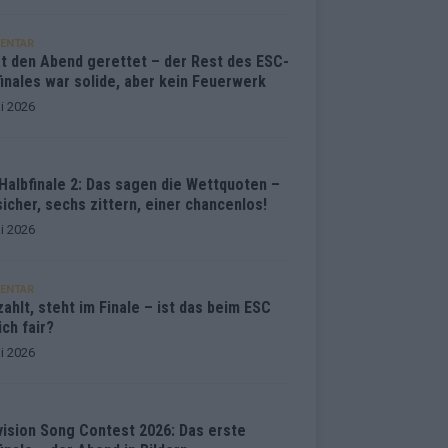
ENTAR
at den Abend gerettet – der Rest des ESC-
inales war solide, aber kein Feuerwerk
i 2026
Halbfinale 2: Das sagen die Wettquoten –
sicher, sechs zittern, einer chancenlos!
i 2026
ENTAR
ahlt, steht im Finale – ist das beim ESC
ich fair?
i 2026
vision Song Contest 2026: Das erste