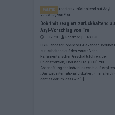
EUROVISION
POLITIK
[ Mai 2026 ]
ESC-Finale morgen: Finnl
KOMMENTAR
Dobrindt reagiert zurückhaltend au
[ Mai 2026 ]
„Douze Points“ – wie ei
Asyl-Vorschlag von Frei
Juli 2023
Redaktion | FLASH UP
EUROVISION
CSU-Landesgruppenchef Alexander Dobrindt 
[ Mai 2026 ]
Das ESC-Finale ist kompl
zurückhaltend auf den Vorstoß des
[ Mai 2026 ]
JJ hat den Abend gerette
Parlamentarischen Geschäftsführers der
Unionsfraktion, Thorsten Frei (CDU), zur
KOMMENTAR
Abschaffung des Individualrechts auf Asyl rea
[ Mai 2026 ]
ESC-Halbfinale 2: Das sa
„Das wird international diskutiert – mir allerdi
geht es darum, dass wir
[…]
EXTRA
[ Juni 2026 ]
Monaco, Sallys Café, W
[ Mai 2026 ]
DARA gewinnt verdient,
KOMMENTAR