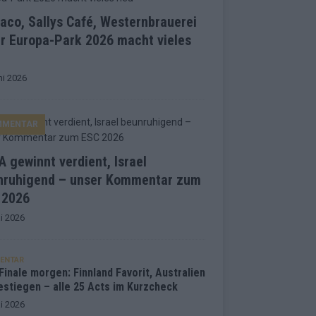
co, Sallys Café, Westernbrauerei
r Europa-Park 2026 macht vieles
ni 2026
MMENTAR
 gewinnt verdient, Israel
nruhigend – unser Kommentar zum
 2026
i 2026
ENTAR
inale morgen: Finnland Favorit, Australien
estiegen – alle 25 Acts im Kurzcheck
i 2026