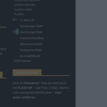
cozmo records
cozmo news
FLASH
FLASH UP
Nürnberger Blatt
Hamburger Blatt
Fränkisches Blatt
Münchener Blatt
Deine
Stuttgarter Blatt
st.
KULINARIKUM.
Raffi Gasser
HINWEISGEBER
Hast du
Hinweise
? Teile sie vertraulich
mit
FLASH UP
– per Post, E-Mail, Telefon
oder anonymem Briefkasten –
Hier
mehr erfahren
.