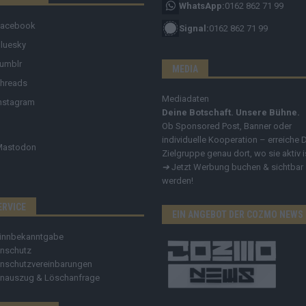
WhatsApp:
0162 862 71 99
Facebook
Signal:
0162 862 71 99
luesky
umblr
MEDIA
hreads
Mediadaten
nstagram
Deine Botschaft. Unsere Bühne.
Ob Sponsored Post, Banner oder
individuelle Kooperation – erreiche 
Mastodon
Zielgruppe genau dort, wo sie aktiv i
➔
Jetzt Werbung buchen & sichtbar
werden!
ERVICE
EIN ANGEBOT DER COZMO NEWS
innbekanntgabe
nschutz
nschutzvereinbarungen
nauszug & Löschanfrage