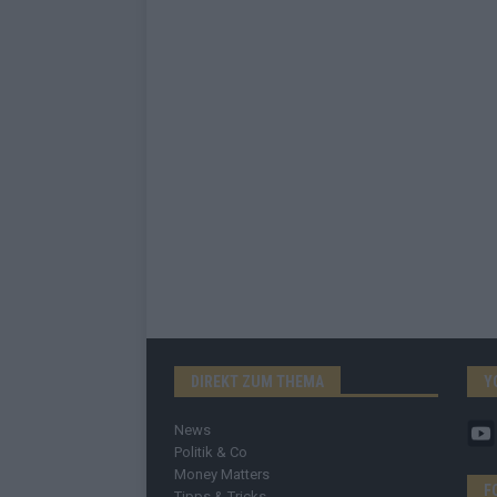
DIREKT ZUM THEMA
Y
News
Politik & Co
Money Matters
F
Tipps & Tricks