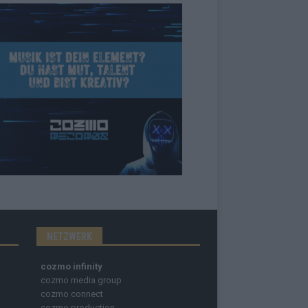
NETZWERK
cozmo infinity
cozmo media group
cozmo connect
cozmo production