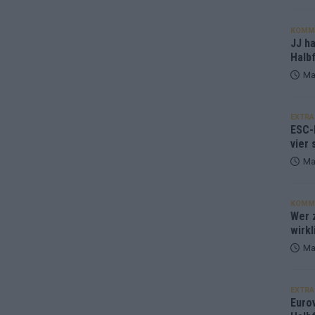
KOMM
JJ h
Halbf
Ma
EXTRA
ESC-
vier 
Ma
KOMM
Wer z
wirkl
Ma
EXTRA
Euro