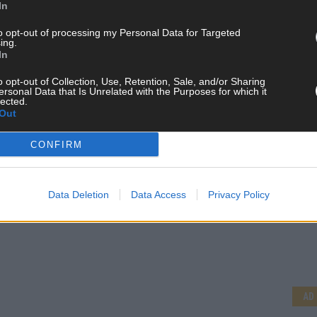
In
to opt-out of processing my Personal Data for Targeted
ing.
In
o opt-out of Collection, Use, Retention, Sale, and/or Sharing
ersonal Data that Is Unrelated with the Purposes for which it
lected.
Out
CONFIRM
Data Deletion
Data Access
Privacy Policy
CH
AD