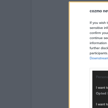
cozmo ne
If you wish 
sensitive in
confirm you
continue se
information 
further disc
participants
Downstream 
Persona
I want t
Opted 
I want t