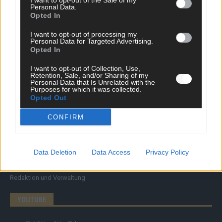
I want to opt-out of the Sale of my
Specials
Personal Data.
Meinung
Opted In
Streams & Storys
Eurovision
I want to opt-out of processing my
Personal Data for Targeted Advertising.
Opted In
FLASH – DAS VIDEOPORTAL
I want to opt-out of Collection, Use,
Retention, Sale, and/or Sharing of my
Personal Data that Is Unrelated with the
Purposes for which it was collected.
Opted Out
CONFIRM
ÜBER UNS
Data Deletion
Data Access
Privacy Policy
Unternehmensporträt
Ehtikrichtlinie & Faktencheck
Redaktion und Verwaltung
YOUTUBE