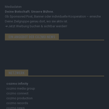
Mediadaten
Deine Botschaft. Unsere Bühne.
Ob Sponsored Post, Banner oder individuelle Kooperation – erreiche
Deine Zielgruppe genau dort, wo sie aktiv ist.
➔
Jetzt Werbung buchen & sichtbar werden!
EIN ANGEBOT DER COZMO NEWS
NETZWERK
cozmo infinity
cozmo media group
cozmo connect
cozmo production
cozmo records
cozmo news