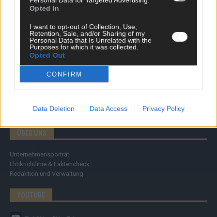
Personal Data for Targeted Advertising.
Specials
Opted In
Meinung
Streams & Storys
I want to opt-out of Collection, Use,
Eurovision
Retention, Sale, and/or Sharing of my
Personal Data that Is Unrelated with the
Purposes for which it was collected.
FLASH – DAS VIDEOPORTAL
Opted Out
CONFIRM
Data Deletion
Data Access
Privacy Policy
ÜBER UNS
Unternehmensporträt
Ehtikrichtlinie & Faktencheck
Redaktion und Verwaltung
YOUTUBE