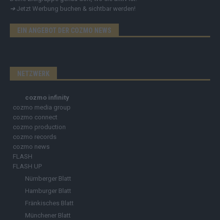
➔
Jetzt Werbung buchen & sichtbar werden!
EIN ANGEBOT DER COZMO NEWS
NETZWERK
cozmo infinity
cozmo media group
cozmo connect
cozmo production
cozmo records
cozmo news
FLASH
FLASH UP
Nürnberger Blatt
Hamburger Blatt
Fränkisches Blatt
Münchener Blatt