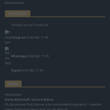
Bildnachweis
MESSENGER
Schreib uns auf Facebook
Telegram:
0162 862 71 99
WhatsApp:
0162 862 71 99
Signal:
0162 862 71 99
MEDIA
Mediadaten
Deine Botschaft. Unsere Bühne.
Ob Sponsored Post, Banner oder individuelle Kooperation – erreiche
Deine Zielgruppe genau dort, wo sie aktiv ist.