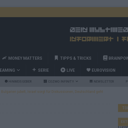
MONEY MATTERS
TIPPS & TRICKS
BRAINPO
REAMING
SERIE
LIVE
EUROVISION
HINWEISGEBER
COZMO INFINITY
NEWSLETTER
P
ulgarien jubelt, Israel sorgt für Diskussionen, Deutschland geht
TO
a und Billy Joel – das ESC-Finale wird eine Party
EUROVISION
 Startreihenfolge steht, Deutschland singt als Zweites!
EXT