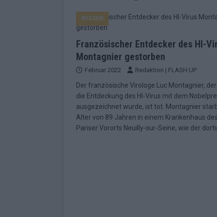
EUROVISION
WISSEN
[ Mai 2026 ]
ESC-Finale morgen: Finnl
KOMMENTAR
Französischer Entdecker des HI-Vi
[ Mai 2026 ]
„Douze Points“ – wie ei
Montagnier gestorben
Februar 2022
Redaktion | FLASH UP
EUROVISION
Der französische Virologe Luc Montagnier, der
[ Mai 2026 ]
Das ESC-Finale ist kompl
die Entdeckung des HI-Virus mit dem Nobelpre
[ Mai 2026 ]
JJ hat den Abend gerette
ausgezeichnet wurde, ist tot. Montagnier star
Alter von 89 Jahren in einem Krankenhaus de
KOMMENTAR
Pariser Vororts Neuilly-sur-Seine, wie der dort
[ Mai 2026 ]
ESC-Halbfinale 2: Das sa
EXTRA
[ Juni 2026 ]
Monaco, Sallys Café, W
[ Mai 2026 ]
DARA gewinnt verdient,
KOMMENTAR