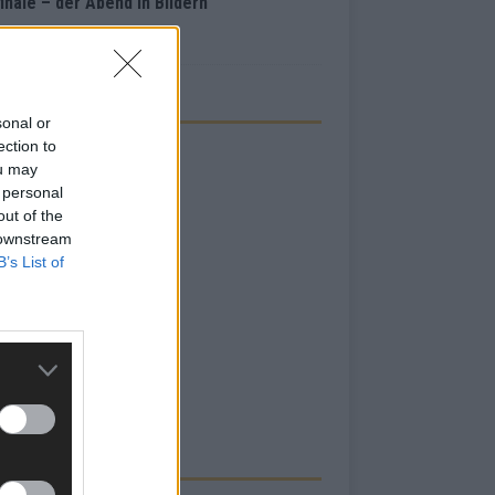
inale – der Abend in Bildern
i 2026
sonal or
ection to
ou may
 personal
out of the
 downstream
B’s List of
RBE BEI UNS!