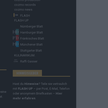
cozmo records
cozmo news
FLASH
FLASH UP
Nürnberger Blatt
Hamburger Blatt
Fränkisches Blatt
Münchener Blatt
Stuttgarter Blatt
KULINARIKUM.
Raffi Gasser
HINWEISGEBER
Hast du
Hinweise
? Teile sie vertraulich
mit
FLASH UP
– per Post, E-Mail, Telefon
Deine
oder anonymem Briefkasten –
Hier
st.
mehr erfahren
.