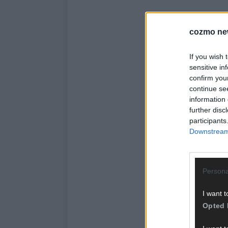
cozmo ne
If you wish 
sensitive in
confirm you
continue se
information 
further disc
participants
Downstream 
Persona
I want t
Opted 