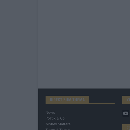
DIREKT ZUM THEMA
Y
News
Politik & Co
Money Matters
F
Tipps & Tricks