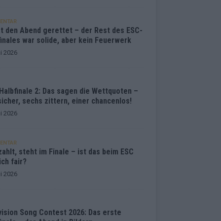
ENTAR
at den Abend gerettet – der Rest des ESC-
inales war solide, aber kein Feuerwerk
i 2026
Halbfinale 2: Das sagen die Wettquoten –
sicher, sechs zittern, einer chancenlos!
i 2026
ENTAR
ahlt, steht im Finale – ist das beim ESC
ich fair?
i 2026
vision Song Contest 2026: Das erste