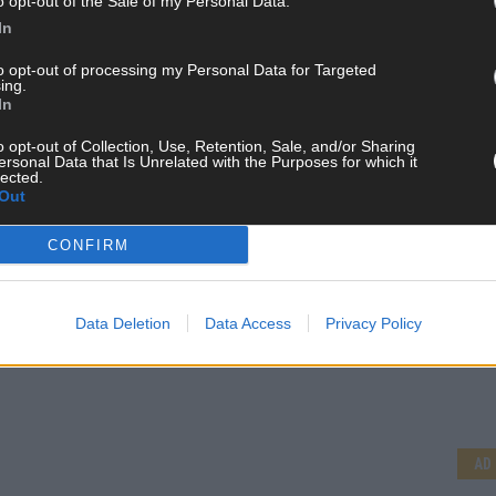
o opt-out of the Sale of my Personal Data.
In
to opt-out of processing my Personal Data for Targeted
ing.
In
o opt-out of Collection, Use, Retention, Sale, and/or Sharing
ersonal Data that Is Unrelated with the Purposes for which it
lected.
Out
CONFIRM
Data Deletion
Data Access
Privacy Policy
CH
AD