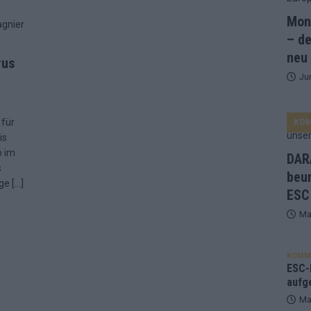
Mona
and Favorit, Australien aufgestiegen – alle 25 Acts im Kurzcheck
– de
neu
rus
Ju
ne Zahl zur Ikone wurde: 70 Jahre ESC-Wertungsgeschichte!
 für
KO
ett – 26 Länder wollen den Sieg in Wien
EUROVISION
is
t – der Rest des ESC-Halbfinales war solide, aber kein Feuerwerk
b im
DARA
s
beu
ige
[…]
ESC
gen die Wettquoten – vier sicher, sechs zittern, einer chancenlos!
Ma
esternbrauerei – der Europa-Park 2026 macht vieles neu
EXTRA
KOMM
 Israel beunruhigend – unser Kommentar zum ESC 2026
ESC-F
aufg
Ma