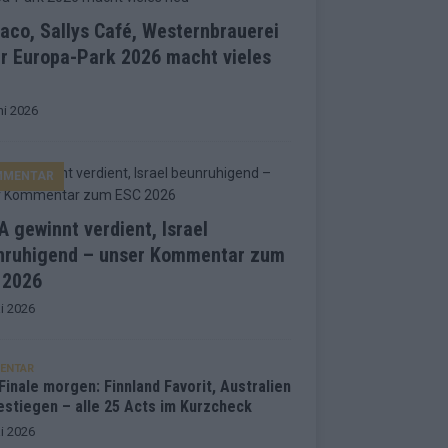
co, Sallys Café, Westernbrauerei
r Europa-Park 2026 macht vieles
ni 2026
MMENTAR
 gewinnt verdient, Israel
nruhigend – unser Kommentar zum
 2026
i 2026
ENTAR
inale morgen: Finnland Favorit, Australien
estiegen – alle 25 Acts im Kurzcheck
i 2026