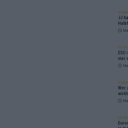
KOMM
JJ h
Halbf
Ma
EXTRA
ESC-
vier 
Ma
KOMM
Wer z
wirkl
Ma
EXTRA
Euro