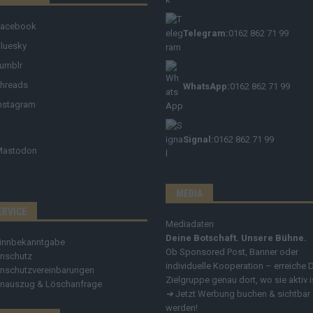
Facebook
Telegram:
0162 862 71 99
luesky
umblr
hreads
WhatsApp:
0162 862 71 99
nstagram
Signal:
0162 862 71 99
Mastodon
MEDIA
ERVICE
Mediadaten
Deine Botschaft. Unsere Bühne.
innbekanntgabe
Ob Sponsored Post, Banner oder
nschutz
individuelle Kooperation – erreiche 
nschutzvereinbarungen
Zielgruppe genau dort, wo sie aktiv i
nauszug & Löschanfrage
➔
Jetzt Werbung buchen & sichtbar
werden!