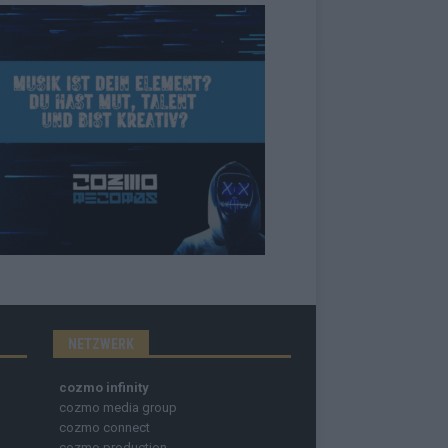
NETZWERK
cozmo infinity
cozmo media group
cozmo connect
cozmo production