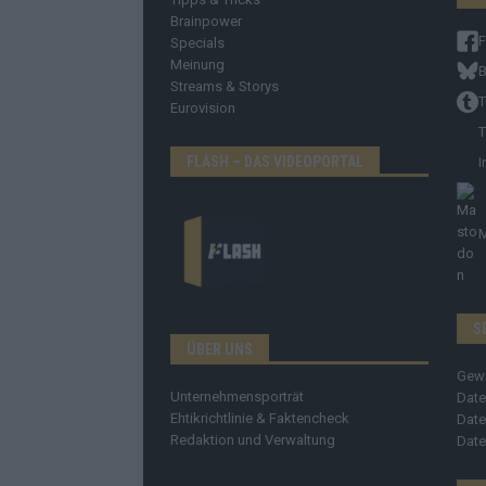
Brainpower
Specials
Meinung
B
Streams & Storys
T
Eurovision
T
FLASH – DAS VIDEOPORTAL
I
S
ÜBER UNS
Gew
Unternehmensporträt
Date
Ehtikrichtlinie & Faktencheck
Date
Redaktion und Verwaltung
Date