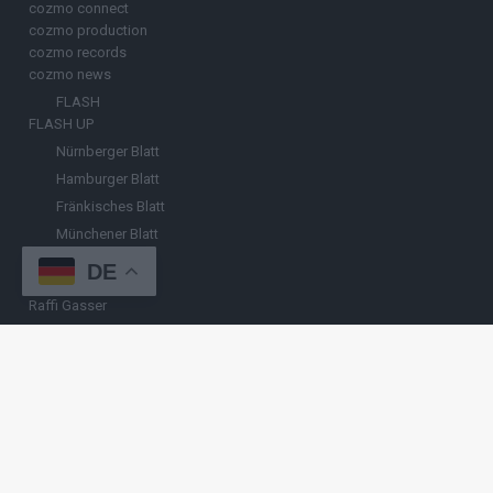
cozmo connect
cozmo production
cozmo records
cozmo news
FLASH
FLASH UP
Nürnberger Blatt
Hamburger Blatt
Fränkisches Blatt
Münchener Blatt
Stuttgarter Blatt
DE
KULINARIKUM.
Raffi Gasser
HINWEISGEBER
Hast du
Hinweise
? Teile sie vertraulich mit
FLASH UP
– per Post, E-
Mail, Telefon oder anonymem Briefkasten –
Hier mehr erfahren
.