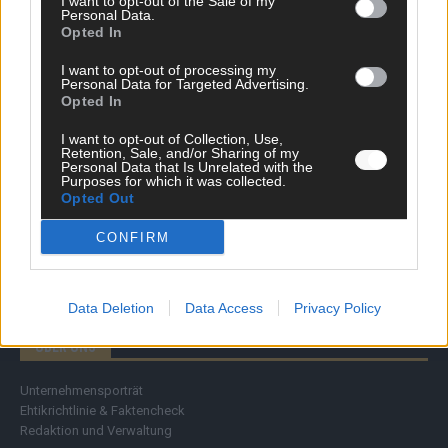
I want to opt-out of the Sale of my
Money Matters
Personal Data.
Opted In
Tipps & Tricks
Brainpower
I want to opt-out of processing my
Specials
Personal Data for Targeted Advertising.
Meinung
Opted In
Streams & Storys
Eurovision
I want to opt-out of Collection, Use,
Retention, Sale, and/or Sharing of my
Personal Data that Is Unrelated with the
FLASH – DAS VIDEOPORTAL
Purposes for which it was collected.
Opted Out
CONFIRM
Data Deletion
Data Access
Privacy Policy
ÜBER UNS
Unternehmensporträt
Ehtikrichtlinie & Faktencheck
Redaktion und Verwaltung