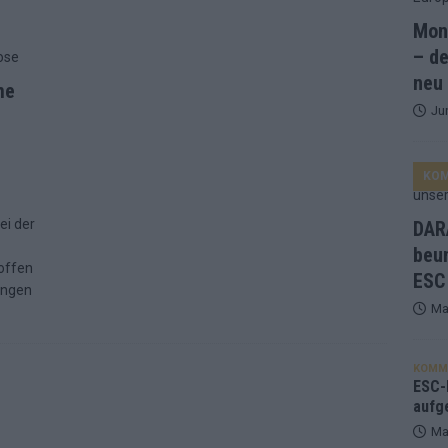
Mona
ne Zahl zur Ikone wurde: 70 Jahre ESC-Wertungsgeschichte!
– de
neu
me
Ju
ett – 26 Länder wollen den Sieg in Wien
EUROVISION
t – der Rest des ESC-Halbfinales war solide, aber kein Feuerwerk
KO
gen die Wettquoten – vier sicher, sechs zittern, einer chancenlos!
ei der
DARA
beu
offen
ESC
esternbrauerei – der Europa-Park 2026 macht vieles neu
EXTRA
ungen
Ma
 Israel beunruhigend – unser Kommentar zum ESC 2026
KOMM
ulgarien jubelt, Israel sorgt für Diskussionen, Deutschland geht
ESC-F
aufg
Ma