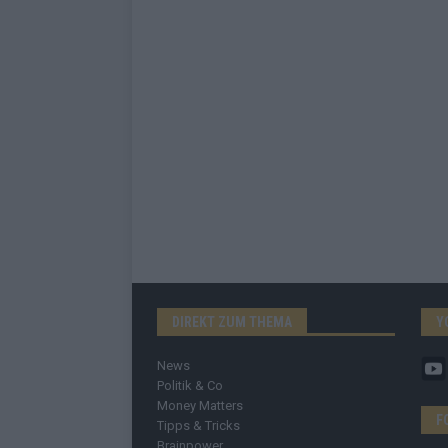
DIREKT ZUM THEMA
Y
News
Politik & Co
Money Matters
F
Tipps & Tricks
Brainpower