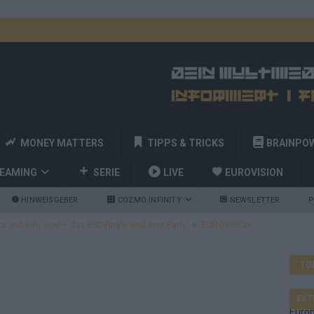
MONEY MATTERS
TIPPS & TRICKS
BRAINPO
REAMING
SERIE
LIVE
EUROVISION
HINWEISGEBER
COZMO INFINITY
NEWSLETTER
P
a und Billy Joel – das ESC-Finale wird eine Party
EUROVISION
 Startreihenfolge steht, Deutschland singt als Zweites!
TO
and Favorit, Australien aufgestiegen – alle 25 Acts im Kurzcheck
EXT