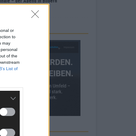
inale – der Abend in Bildern
i 2026
sonal or
ection to
ou may
 personal
out of the
 downstream
B’s List of
RBE BEI UNS!