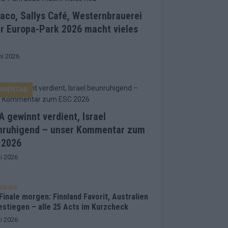
co, Sallys Café, Westernbrauerei
r Europa-Park 2026 macht vieles
ni 2026
MMENTAR
 gewinnt verdient, Israel
nruhigend – unser Kommentar zum
 2026
i 2026
ENTAR
inale morgen: Finnland Favorit, Australien
estiegen – alle 25 Acts im Kurzcheck
i 2026