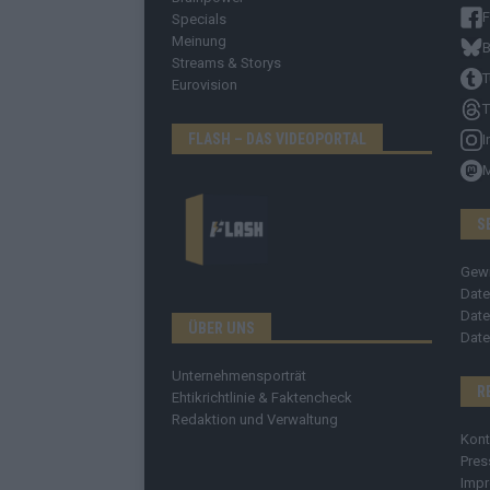
Specials
Meinung
B
Streams & Storys
T
Eurovision
T
FLASH – DAS VIDEOPORTAL
I
S
Gew
Date
Date
ÜBER UNS
Date
Unternehmensporträt
R
Ehtikrichtlinie & Faktencheck
Redaktion und Verwaltung
Kont
Pres
Imp