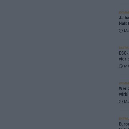
KOMM
JJ h
Halbf
Ma
EXTRA
ESC-
vier 
Ma
KOMM
Wer z
wirkl
Ma
EXTRA
Euro