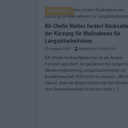
KOMMENTAR
WIRTSCHAFT
[ Mai 2026 ]
„Douze Points“ – wie ei
EUROVISION
BA-Chefin Nahles fordert Rücknah
[ Mai 2026 ]
Das ESC-Finale ist kompl
der Kürzung für Maßnahmen für
Langzeitarbeitslose
[ Mai 2026 ]
JJ hat den Abend gerette
August 2023
Redaktion | FLASH UP
KOMMENTAR
BA-Chefin Andrea Nahles hat an die Ampel-
[ Mai 2026 ]
ESC-Halbfinale 2: Das sa
Parteien appelliert, die geplanten Kürzungen b
Wiedereingliederung Langzeitarbeitsloser im
EXTRA
Bundeshaushalt 2024 noch zu stoppen. „Wir h
[ Juni 2026 ]
Monaco, Sallys Café, W
darauf, dass die Abgeordneten bei den Berat
zum Bundeshaushalt im Herbst dafür
[…]
[ Mai 2026 ]
DARA gewinnt verdient,
KOMMENTAR
[ Mai 2026 ]
DARA gewinnt den ESC – B
fast leer aus
EUROVISION