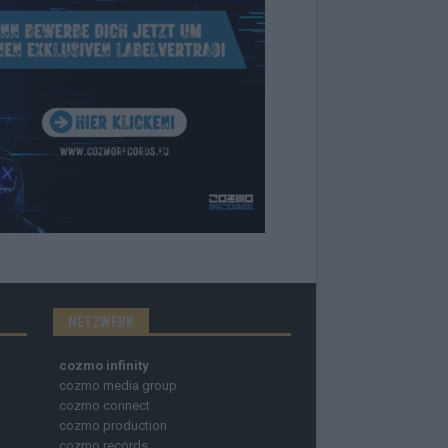
NETZWERK
cozmo infinity
cozmo media group
cozmo connect
cozmo production
cozmo records