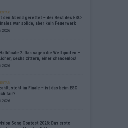
ENTAR
at den Abend gerettet – der Rest des ESC-
inales war solide, aber kein Feuerwerk
i 2026
Halbfinale 2: Das sagen die Wettquoten –
sicher, sechs zittern, einer chancenlos!
i 2026
ENTAR
ahlt, steht im Finale – ist das beim ESC
ich fair?
i 2026
vision Song Contest 2026: Das erste