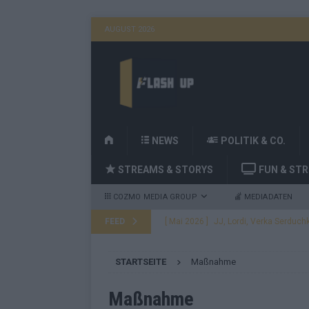
AUGUST 2026
H
NEWS
POLITIK & CO.
O
STREAMS & STORYS
FUN & ST
M
E
COZMO MEDIA GROUP
MEDIADATEN
FEED
[ Mai 2026 ]
JJ, Lordi, Verka Serduchk
[ Mai 2026 ]
ESC-Finale heute Abend –
STARTSEITE
Maßnahme
EUROVISION
[ Mai 2026 ]
ESC-Finale morgen: Finnl
Maßnahme