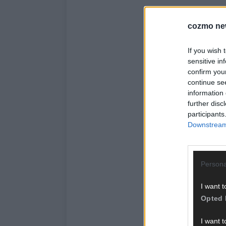
cozmo ne
If you wish 
sensitive in
confirm you
continue se
information 
further disc
participants
Downstream 
Persona
I want t
Opted 
I want t