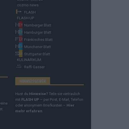
cozmo news
FLASH
FLASH UP
Nürnberger Blatt
Hamburger Blatt
Fränkisches Blatt
Münchener Blatt
Stuttgarter Blatt
KULINARIKUM.
Raffi Gasser
HINWEISGEBER
Hast du
Hinweise
? Teile sie vertraulich
mit
FLASH UP
– per Post, E-Mail, Telefon
Deine
oder anonymem Briefkasten –
Hier
st.
mehr erfahren
.