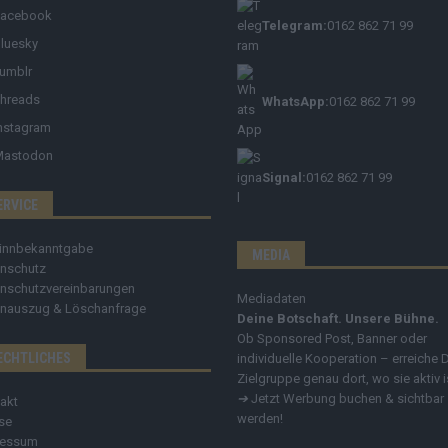
Facebook
Telegram:
0162 862 71 99
luesky
umblr
hreads
WhatsApp:
0162 862 71 99
nstagram
Mastodon
Signal:
0162 862 71 99
ERVICE
innbekanntgabe
MEDIA
nschutz
nschutzvereinbarungen
Mediadaten
nauszug & Löschanfrage
Deine Botschaft. Unsere Bühne.
Ob Sponsored Post, Banner oder
ECHTLICHES
individuelle Kooperation – erreiche 
Zielgruppe genau dort, wo sie aktiv i
➔
Jetzt Werbung buchen & sichtbar
akt
werden!
se
ressum