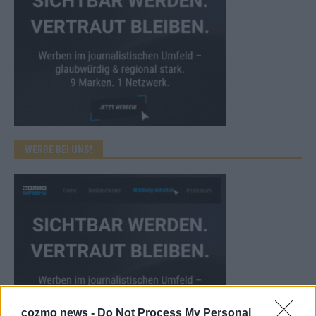
WERBE BEI UNS!
cozmo news -
Do Not Process My Personal