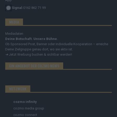
Signal:
0162 862 71 99
MEDIA
Mediadaten
Deine Botschaft. Unsere Bühne.
Ob Sponsored Post, Banner oder individuelle Kooperation – erreiche
Deine Zielgruppe genau dort, wo sie aktiv ist.
➔
Jetzt Werbung buchen & sichtbar werden!
EIN ANGEBOT DER COZMO NEWS
NETZWERK
cozmo infinity
cozmo media group
cozmo connect