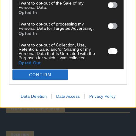
I want to opt-out of the Sale of my
Personal Data.
Opted In
I want to opt-out of processing my
Personal Data for Targeted Advertising.
DIREKT ZUM THEMA
Opted In
I want to opt-out of Collection, Use,
News
Retention, Sale, and/or Sharing of my
Politik & Co
Personal Data that Is Unrelated with the
Purposes for which it was collected.
Money Matters
Opted Out
Tipps & Tricks
Brainpower
CONFIRM
Specials
Meinung
Streams & Storys
Eurovision
Data Deletion
Data Access
Privacy Policy
FLASH – DAS VIDEOPORTAL
ÜBER UNS