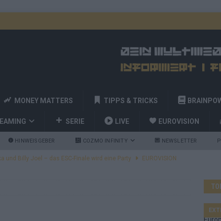
MONEY MATTERS
TIPPS & TRICKS
BRAINPO
REAMING
SERIE
LIVE
EUROVISION
HINWEISGEBER
COZMO INFINITY
NEWSLETTER
P
a und Billy Joel – das ESC-Finale wird eine Party
EUROVISION
 Startreihenfolge steht, Deutschland singt als Zweites!
TO
and Favorit, Australien aufgestiegen – alle 25 Acts im Kurzcheck
EXT