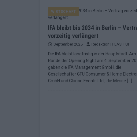
KOMMENTAR
WIRTSCHAFT
[ Mai 2026 ]
„Douze Points“ – wie ei
EUROVISION
IFA bleibt bis 2034 in Berlin – Vert
[ Mai 2026 ]
Das ESC-Finale ist kompl
vorzeitig verlängert
September 2025
Redaktion | FLASH UP
[ Mai 2026 ]
JJ hat den Abend gerette
Die IFA bleibt langfristig in der Hauptstadt: Am
KOMMENTAR
Rande der Opening Night am 4. September 2
[ Mai 2026 ]
ESC-Halbfinale 2: Das sa
gaben die IFA Management GmbH, die
Gesellschafter GFU Consumer & Home Electro
EXTRA
GmbH und Clarion Events Ltd., die Messe
[…]
[ Juni 2026 ]
Monaco, Sallys Café, W
[ Mai 2026 ]
DARA gewinnt verdient,
KOMMENTAR
[ Mai 2026 ]
DARA gewinnt den ESC – B
fast leer aus
EUROVISION