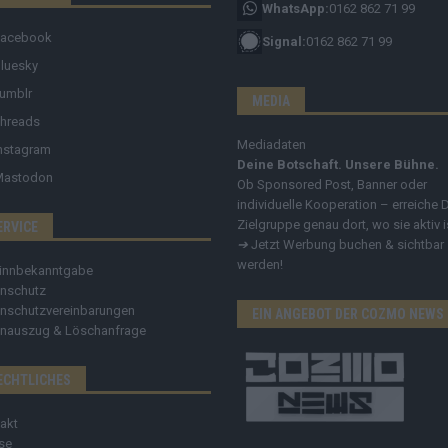
WhatsApp:
0162 862 71 99
Facebook
Signal:
0162 862 71 99
luesky
umblr
MEDIA
hreads
Mediadaten
nstagram
Deine Botschaft. Unsere Bühne.
Mastodon
Ob Sponsored Post, Banner oder
individuelle Kooperation – erreiche 
Zielgruppe genau dort, wo sie aktiv i
ERVICE
➔
Jetzt Werbung buchen & sichtbar
werden!
innbekanntgabe
nschutz
nschutzvereinbarungen
EIN ANGEBOT DER COZMO NEWS
nauszug & Löschanfrage
ECHTLICHES
akt
se