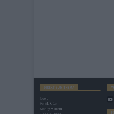
DIREKT ZUM THEMA
Y
News
Politik & Co
Money Matters
F
Tipps & Tricks