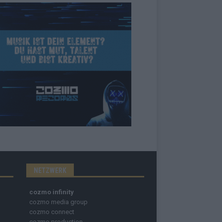
NETZWERK
cozmo infinity
cozmo media group
cozmo connect
cozmo production