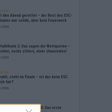
ENTAR
at den Abend gerettet – der Rest des ESC-
inales war solide, aber kein Feuerwerk
i 2026
Halbfinale 2: Das sagen die Wettquoten –
sicher, sechs zittern, einer chancenlos!
i 2026
ENTAR
ahlt, steht im Finale – ist das beim ESC
ich fair?
i 2026
vision Song Contest 2026: Das erste