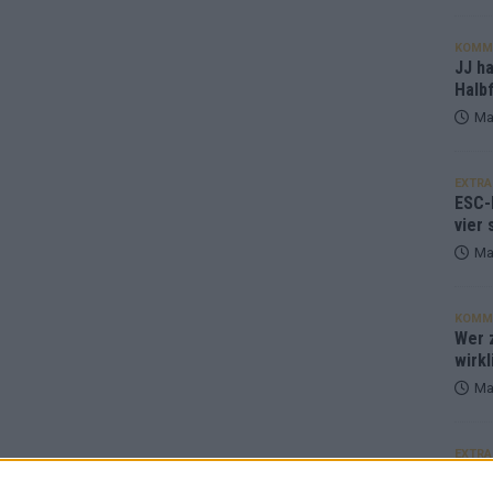
KOMM
JJ h
Halbf
Ma
EXTRA
ESC-
vier 
Ma
KOMM
Wer z
wirkl
Ma
EXTRA
Euro