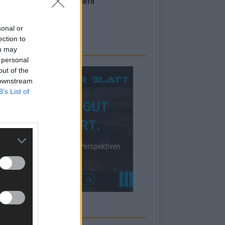
inale – der Abend in Bildern
i 2026
sonal or
ection to
ou may
 personal
out of the
 downstream
B’s List of
RBE BEI UNS!