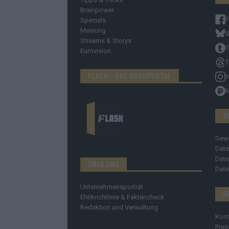
Brainpower
Specials
Meinung
B
Streams & Storys
T
Eurovision
T
FLASH – DAS VIDEOPORTAL
I
S
Gew
Date
Date
ÜBER UNS
Date
Unternehmensporträt
R
Ehtikrichtlinie & Faktencheck
Redaktion und Verwaltung
Kont
Pres