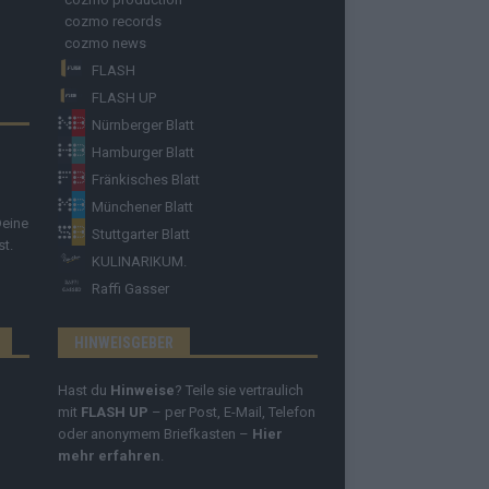
cozmo records
cozmo news
FLASH
FLASH UP
Nürnberger Blatt
Hamburger Blatt
Fränkisches Blatt
Münchener Blatt
Deine
Stuttgarter Blatt
st.
KULINARIKUM.
Raffi Gasser
HINWEISGEBER
Hast du
Hinweise
? Teile sie vertraulich
mit
FLASH UP
– per Post, E-Mail, Telefon
oder anonymem Briefkasten –
Hier
mehr erfahren
.