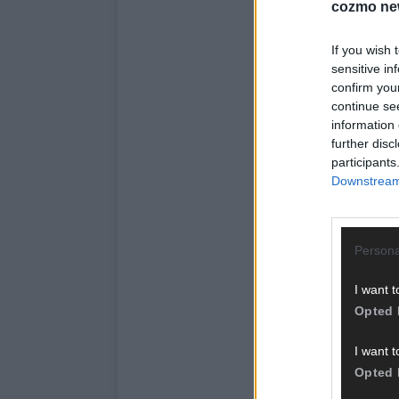
cozmo ne
If you wish 
sensitive in
confirm you
continue se
information 
further disc
participants
Downstream 
Persona
I want t
Opted 
I want t
Opted 