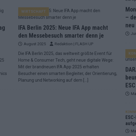
Mona
WIRTSCHAFT
ne Zahl zur Ikone wurde: 70 Jahre ESC-Wertungsgeschichte!
– de
neu
rag
IFA Berlin 2025: Neue IFA App macht
Ju
ett – 26 Länder wollen den Sieg in Wien
EUROVISION
den Messebesuch smarter denn je
August 2025
Redaktion | FLASH UP
t – der Rest des ESC-Halbfinales war solide, aber kein Feuerwerk
Die IFA Berlin 2025, das weltweit größte Event für
KO
025
Home & Consumer Tech, geht neue digitale Wege:
gen die Wettquoten – vier sicher, sechs zittern, einer chancenlos!
Mit der brandneuen IFA App 2025 erhalten
DARA
nics
Besucher einen smarten Begleiter, der Orientierung,
beu
Planung und Networking auf dem
[…]
ESC
esternbrauerei – der Europa-Park 2026 macht vieles neu
EXTRA
Ma
 Israel beunruhigend – unser Kommentar zum ESC 2026
KOMM
ulgarien jubelt, Israel sorgt für Diskussionen, Deutschland geht
ESC-F
aufg
Ma