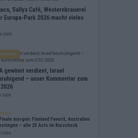
co, Sallys Café, Westernbrauerei
r Europa-Park 2026 macht vieles
ni 2026
MMENTAR
 gewinnt verdient, Israel
nruhigend – unser Kommentar zum
 2026
i 2026
ENTAR
inale morgen: Finnland Favorit, Australien
estiegen – alle 25 Acts im Kurzcheck
i 2026