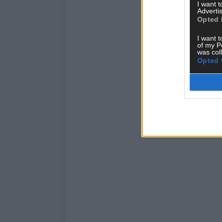
I want 
Advertis
Opted 
I want t
of my P
was col
Opted 