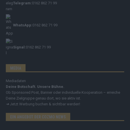
Telegram:
0162 862 71 99
WhatsApp:
0162 862 71 99
Signal:
0162 862 71 99
MEDIA
Mediadaten
Deine Botschaft. Unsere Bühne.
Ob Sponsored Post, Banner oder individuelle Kooperation – erreiche
Deine Zielgruppe genau dort, wo sie aktiv ist.
➔
Jetzt Werbung buchen & sichtbar werden!
EIN ANGEBOT DER COZMO NEWS