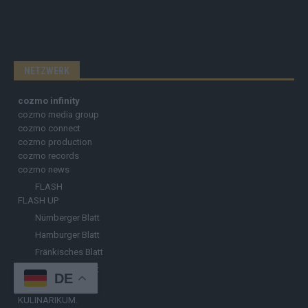
NETZWERK
cozmo infinity
cozmo media group
cozmo connect
cozmo production
cozmo records
cozmo news
FLASH
FLASH UP
Nürnberger Blatt
Hamburger Blatt
Fränkisches Blatt
Münchener Blatt
DE
Stuttgarter Blatt
KULINARIKUM.