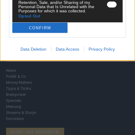
Retention, Sale, and/or Sharing of my
Personal Data that Is Unrelated with the
Purposes for which it was collected.
Opted Out
CONFIRM
Data Deletion
Data Access
Privacy Policy
DIREKT ZUM THEMA
News
Politik & Co
Money Matters
Tipps & Tricks
Brainpower
Specials
Meinung
Streams & Storys
Eurovision
FLASH – DAS VIDEOPORTAL