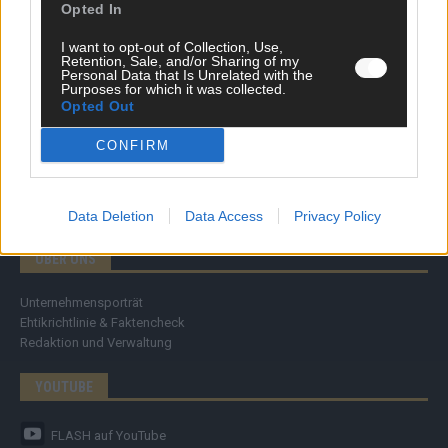
Meinung
Opted In
Streams & Storys
Eurovision
I want to opt-out of Collection, Use,
Retention, Sale, and/or Sharing of my
Personal Data that Is Unrelated with the
Purposes for which it was collected.
FLASH – DAS VIDEOPORTAL
Opted Out
CONFIRM
Data Deletion
Data Access
Privacy Policy
ÜBER UNS
Unternehmensporträt
Ehtikrichtlinie & Faktencheck
Redaktion und Verwaltung
YOUTUBE
FLASH
auf YouTube