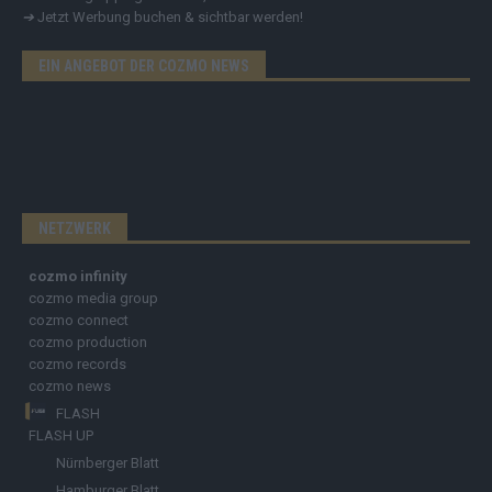
➔
Jetzt Werbung buchen & sichtbar werden!
EIN ANGEBOT DER COZMO NEWS
NETZWERK
cozmo infinity
cozmo media group
cozmo connect
cozmo production
cozmo records
cozmo news
FLASH
FLASH UP
Nürnberger Blatt
Hamburger Blatt