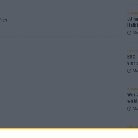
KOMM
JJ h
lich
Halbf
Ma
EXTRA
ESC-
vier 
Ma
KOMM
Wer z
wirkl
Ma
EXTRA
Euro