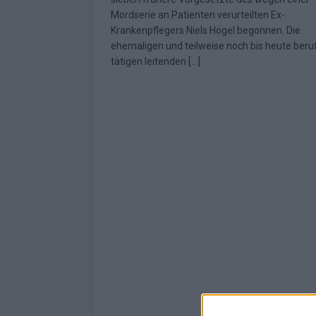
Mordserie an Patienten verurteilten Ex-
Krankenpflegers Niels Högel begonnen. Die
ehemaligen und teilweise noch bis heute beruf
tätigen leitenden
[…]