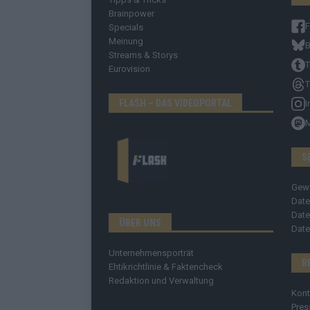
Brainpower
Specials
Meinung
B
Streams & Storys
T
Eurovision
T
FLASH – DAS VIDEOPORTAL
I
S
Gew
Date
Date
ÜBER UNS
Date
Unternehmensporträt
R
Ehtikrichtlinie & Faktencheck
Redaktion und Verwaltung
Kont
Pres