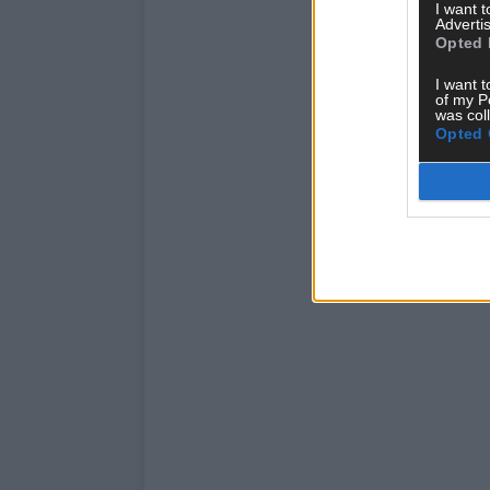
I want 
Advertis
Opted 
I want t
of my P
was col
Opted 