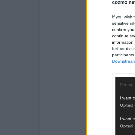
cozmo ne
If you wish 
sensitive in
confirm you
continue se
information 
further disc
participants
Downstream 
Persona
I want t
Opted 
I want t
Opted 