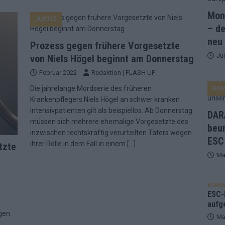
Mona
JUSTIZ
and Favorit, Australien aufgestiegen – alle 25 Acts im Kurzcheck
– de
neu
Prozess gegen frühere Vorgesetzte
Ju
ne Zahl zur Ikone wurde: 70 Jahre ESC-Wertungsgeschichte!
von Niels Högel beginnt am Donnerstag
Februar 2022
Redaktion | FLASH UP
Die jahrelange Mordserie des früheren
KO
ett – 26 Länder wollen den Sieg in Wien
EUROVISION
Krankenpflegers Niels Högel an schwer kranken
t – der Rest des ESC-Halbfinales war solide, aber kein Feuerwerk
Intensivpatienten gilt als beispiellos. Ab Donnerstag
DARA
müssen sich mehrere ehemalige Vorgesetzte des
beu
inzwischen rechtskräftig verurteilten Täters wegen
ESC
gen die Wettquoten – vier sicher, sechs zittern, einer chancenlos!
ihrer Rolle in dem Fall in einem
[…]
tzte
Ma
esternbrauerei – der Europa-Park 2026 macht vieles neu
EXTRA
KOMM
 Israel beunruhigend – unser Kommentar zum ESC 2026
ESC-F
aufg
gen
Ma