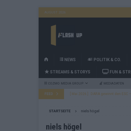
AUGUST 2026
H
NEWS
POLITIK & CO.
O
STREAMS & STORYS
FUN & ST
M
E
COZMO MEDIA GROUP
MEDIADATEN
FEED
[ Mai 2026 ]
DARA gewinnt den ESC – B
fast leer aus
EUROVISION
STARTSEITE
niels högel
[ Mai 2026 ]
JJ, Lordi, Verka Serduchk
[ Mai 2026 ]
ESC-Finale heute Abend –
niels högel