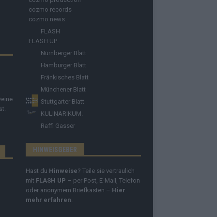
cozmo records
cozmo news
FLASH
FLASH UP
Nürnberger Blatt
Hamburger Blatt
Fränkisches Blatt
Münchener Blatt
Deine
Stuttgarter Blatt
st.
KULINARIKUM.
Raffi Gasser
HINWEISGEBER
Hast du
Hinweise
? Teile sie vertraulich
mit
FLASH UP
– per Post, E-Mail, Telefon
oder anonymem Briefkasten –
Hier
mehr erfahren
.