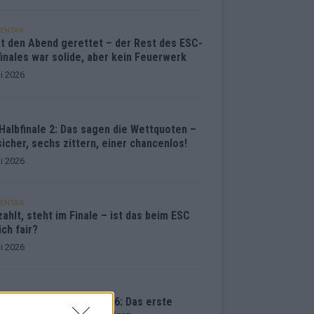
ENTAR
at den Abend gerettet – der Rest des ESC-
inales war solide, aber kein Feuerwerk
i 2026
Halbfinale 2: Das sagen die Wettquoten –
sicher, sechs zittern, einer chancenlos!
i 2026
ENTAR
ahlt, steht im Finale – ist das beim ESC
ich fair?
i 2026
vision Song Contest 2026: Das erste