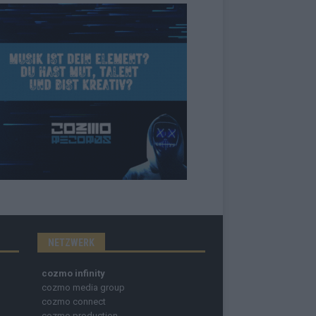
NETZWERK
cozmo infinity
cozmo media group
cozmo connect
cozmo production