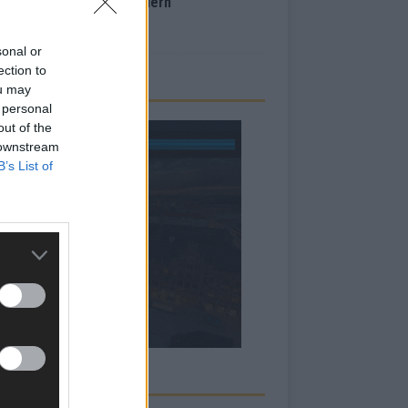
inale – der Abend in Bildern
i 2026
sonal or
ection to
ou may
 personal
out of the
 downstream
B’s List of
RBE BEI UNS!