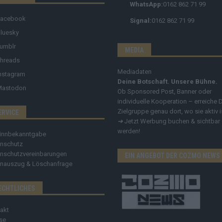
WhatsApp:
0162 862 71 99
Facebook
Signal:
0162 862 71 99
luesky
umblr
MEDIA
hreads
Mediadaten
nstagram
Deine Botschaft. Unsere Bühne.
Mastodon
Ob Sponsored Post, Banner oder
individuelle Kooperation – erreiche 
Zielgruppe genau dort, wo sie aktiv i
ERVICE
➔
Jetzt Werbung buchen & sichtbar
werden!
innbekanntgabe
nschutz
nschutzvereinbarungen
EIN ANGEBOT DER COZMO NEWS
nauszug & Löschanfrage
ECHTLICHES
akt
se