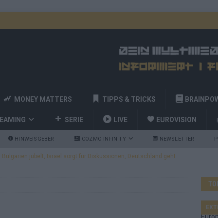
MONEY MATTERS
TIPPS & TRICKS
BRAINPO
REAMING
SERIE
LIVE
EUROVISION
HINWEISGEBER
COZMO INFINITY
NEWSLETTER
P
ulgarien jubelt, Israel sorgt für Diskussionen, Deutschland geht
TO
a und Billy Joel – das ESC-Finale wird eine Party
EUROVISION
 Startreihenfolge steht, Deutschland singt als Zweites!
EXT