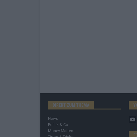
DIREKT ZUM THEMA
Y
News
Politik & Co
Money Matters
F
Tipps & Tricks