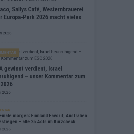
co, Sallys Café, Westernbrauerei
r Europa-Park 2026 macht vieles
ni 2026
MMENTAR
 gewinnt verdient, Israel
nruhigend – unser Kommentar zum
 2026
i 2026
ENTAR
inale morgen: Finnland Favorit, Australien
estiegen – alle 25 Acts im Kurzcheck
i 2026