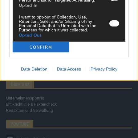
Personal Data for Targeted Advertising.
Specials
Opted In
Meinung
Streams & Storys
I want to opt-out of Collection, Use,
Eurovision
Retention, Sale, and/or Sharing of my
Personal Data that Is Unrelated with the
Purposes for which it was collected.
FLASH – DAS VIDEOPORTAL
Opted Out
CONFIRM
Data Deletion
Data Access
Privacy Policy
ÜBER UNS
Unternehmensporträt
Ehtikrichtlinie & Faktencheck
Redaktion und Verwaltung
YOUTUBE