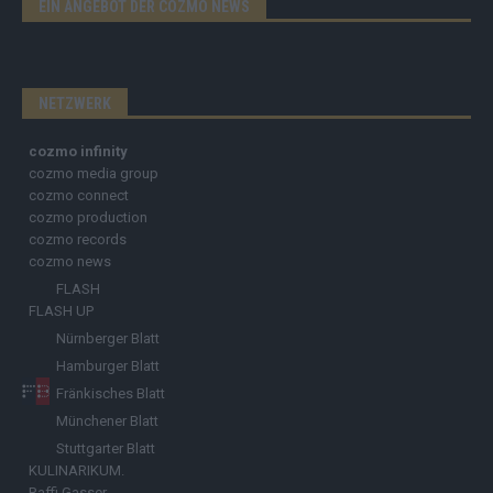
EIN ANGEBOT DER COZMO NEWS
NETZWERK
cozmo infinity
cozmo media group
cozmo connect
cozmo production
cozmo records
cozmo news
FLASH
FLASH UP
Nürnberger Blatt
Hamburger Blatt
Fränkisches Blatt
Münchener Blatt
Stuttgarter Blatt
KULINARIKUM.
Raffi Gasser