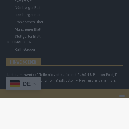
FLASH UP
Nürnberger Blatt
Hamburger Blatt
Fränkisches Blatt
Münchener Blatt
Stuttgarter Blatt
KULINARIKUM.
Raffi Gasser
HINWEISGEBER
Hast du
Hinweise
? Teile sie vertraulich mit
FLASH UP
– per Post, E-
Mail, Telefon oder anonymem Briefkasten –
Hier mehr erfahren
.
DE
Copyright
© 2019-2025 | cozmo infinity n.e.V. | cozmo media group
Verlag Raffi Gasser |
FLASH UP
ist deine zuverlässige Quelle für
aktuelle Nachrichten aus Deutschland und der Welt. Wir berichten
unabhängig, fundiert und verständlich – online, mobil und crossmedial.