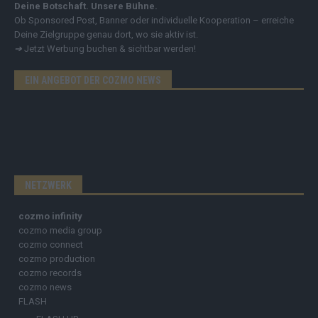
Deine Botschaft. Unsere Bühne.
Ob Sponsored Post, Banner oder individuelle Kooperation – erreiche
Deine Zielgruppe genau dort, wo sie aktiv ist.
➔
Jetzt Werbung buchen & sichtbar werden!
EIN ANGEBOT DER COZMO NEWS
NETZWERK
cozmo infinity
cozmo media group
cozmo connect
cozmo production
cozmo records
cozmo news
FLASH