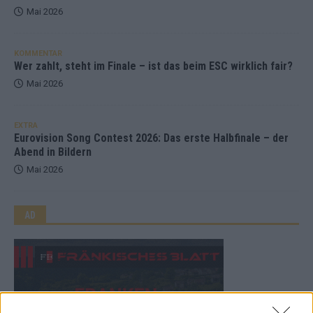
Mai 2026
KOMMENTAR
Wer zahlt, steht im Finale – ist das beim ESC wirklich fair?
Mai 2026
EXTRA
Eurovision Song Contest 2026: Das erste Halbfinale – der
Abend in Bildern
Mai 2026
AD