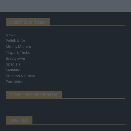
DIREKT ZUM THEMA
News
Politik & Co
Money Matters
Tipps & Tricks
Brainpower
Specials
Meinung
Streams & Storys
Eurovision
FLASH – DAS VIDEOPORTAL
ÜBER UNS